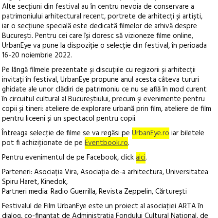
Alte secțiuni din festival au în centru nevoia de conservare a
patrimoniului arhitectural recent, portrete de arhitecți și artiști,
iar o secțiune specială este dedicată filmelor de arhivă despre
București. Pentru cei care își doresc să vizioneze filme online,
UrbanEye va pune la dispoziție o selecție din festival, în perioada
16-20 noiembrie 2022.
Pe lângă filmele prezentate și discuțiile cu regizorii și arhitecții
invitați în festival, UrbanEye propune anul acesta câteva tururi
ghidate ale unor clădiri de patrimoniu ce nu se află în mod curent
în circuitul cultural al Bucureștiului, precum și evenimente pentru
copii și tineri: ateliere de explorare urbană prin film, ateliere de film
pentru liceeni și un spectacol pentru copii.
Întreaga selecţie de filme se va regăsi pe
UrbanEye.ro
iar biletele
pot fi achiziţionate de pe
Eventbook.ro
.
Pentru evenimentul de pe Facebook, click
aici
.
Parteneri: Asociația Vira, Asociația de-a arhitectura, Universitatea
Spiru Haret, Kinedok,
Partneri media: Radio Guerrilla, Revista Zeppelin, Cărturești
Festivalul de Film UrbanEye este un proiect al asociaţiei ARTA în
dialog, co-finanţat de Administraţia Fondului Cultural Naţional, de