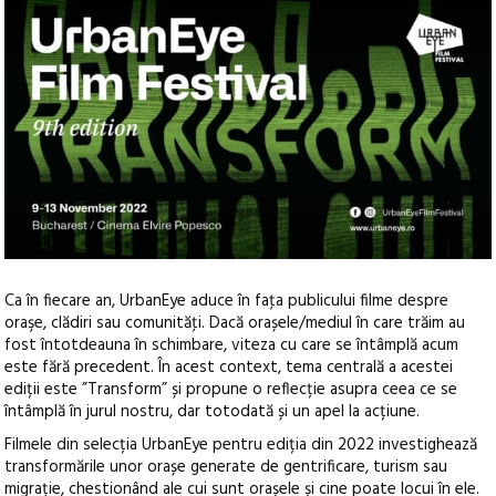
Ca în fiecare an, UrbanEye aduce în faţa publicului filme despre
oraşe, clădiri sau comunităţi. Dacă orașele/mediul în care trăim au
fost întotdeauna în schimbare, viteza cu care se întâmplă acum
este fără precedent. În acest context, tema centrală a acestei
ediții este ”Transform”
și propune o reflecție asupra ceea ce se
întâmplă în jurul nostru, dar totodată și un apel la acțiune.
Filmele din selecția UrbanEye pentru ediția din 2022 investighează
transformările unor orașe generate de gentrificare, turism sau
migrație, chestionând ale cui sunt orașele și cine poate locui în ele.