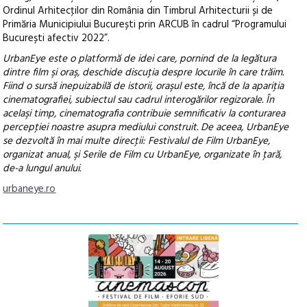
Ordinul Arhitecţilor din România din Timbrul Arhitecturii și de
Primăria Municipiului București prin ARCUB în cadrul “Programului
București afectiv 2022”.
UrbanEye este o platformă de idei care, pornind de la legătura
dintre film şi oraş, deschide discuţia despre locurile în care trăim.
Fiind o sursă inepuizabilă de istorii, oraşul este, încă de la apariţia
cinematografiei, subiectul sau cadrul interogărilor regizorale. În
acelaşi timp, cinematografia contribuie semnificativ la conturarea
percepţiei noastre asupra mediului construit. De aceea, UrbanEye
se dezvoltă în mai multe direcţii: Festivalul de Film UrbanEye,
organizat anual, şi Serile de Film cu UrbanEye, organizate în ţară,
de-a lungul anului.
urbaneye.ro