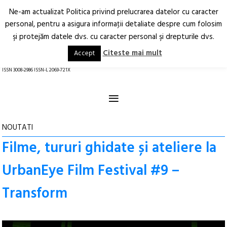
Ne-am actualizat Politica privind prelucrarea datelor cu caracter
Deschide
RO
EN
personal, pentru a asigura informaţii detaliate despre cum folosim
şi protejăm datele dvs. cu caracter personal şi drepturile dvs.
Arhitectură.
Oraș.
Societate.
Citeste mai mult
Accept
revistă online
ISSN 3008-2986 ISSN-L 2069-721X
≡
NOUTATI
Filme, tururi ghidate și ateliere la
UrbanEye Film Festival #9 –
Transform