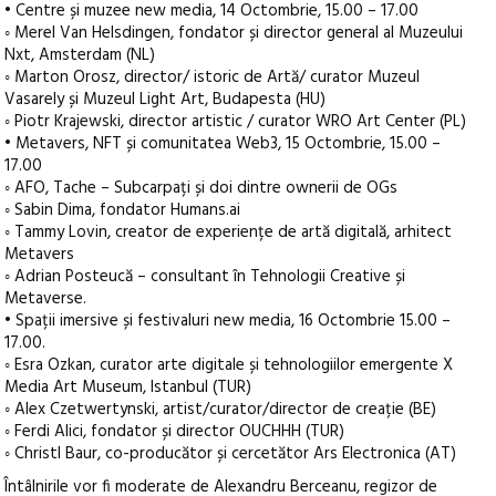
• Centre și muzee new media, 14 Octombrie, 15.00 – 17.00
◦ Merel Van Helsdingen, fondator și director general al Muzeului
Nxt, Amsterdam (NL)
◦ Marton Orosz, director/ istoric de Artă/ curator Muzeul
Vasarely și Muzeul Light Art, Budapesta (HU)
◦ Piotr Krajewski, director artistic / curator WRO Art Center (PL)
• Metavers, NFT și comunitatea Web3, 15 Octombrie, 15.00 –
17.00
◦ AFO, Tache – Subcarpați și doi dintre ownerii de OGs
◦ Sabin Dima, fondator Humans.ai
◦ Tammy Lovin, creator de experiențe de artă digitală, arhitect
Metavers
◦ Adrian Posteucă – consultant în Tehnologii Creative și
Metaverse.
• Spații imersive și festivaluri new media, 16 Octombrie 15.00 –
17.00.
◦ Esra Ozkan, curator arte digitale și tehnologiilor emergente X
Media Art Museum, Istanbul (TUR)
◦ Alex Czetwertynski, artist/curator/director de creație (BE)
◦ Ferdi Alici, fondator și director OUCHHH (TUR)
◦ Christl Baur, co-producător și cercetător Ars Electronica (AT)
Întâlnirile vor fi moderate de Alexandru Berceanu, regizor de