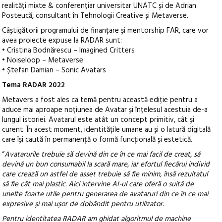
realități mixte & conferențiar universitar UNATC și de Adrian
Posteucă, consultant în Tehnologii Creative și Metaverse.
Câștigătorii programului de finanțare și mentorship FAR, care vor
avea proiecte expuse la RADAR sunt:
• Cristina Bodnărescu – Imagined Critters
• Noiseloop – Metaverse
• Ștefan Damian – Sonic Avatars
Tema RADAR 2022
Metavers a fost ales ca temă pentru această ediție pentru a
aduce mai aproape noțiunea de Avatar și înțelesul acestuia de-a
lungul istoriei. Avatarul este atât un concept primitiv, cât și
curent. În acest moment, identitățile umane au și o latură digitală
care își caută în permanență o formă funcțională și estetică.
“
Avatarurile trebuie să devină din ce în ce mai facil de creat, să
devină un bun consumabil la scară mare, iar efortul fiecărui individ
care crează un astfel de asset trebuie să fie minim, însă rezultatul
să fie cât mai plastic. Aici intervine AI-ul care oferă o suită de
unelte foarte utile pentru generarea de avataruri din ce în ce mai
expresive și mai ușor de dobândit pentru utilizator.
Pentru identitatea RADAR am ghidat algoritmul de machine