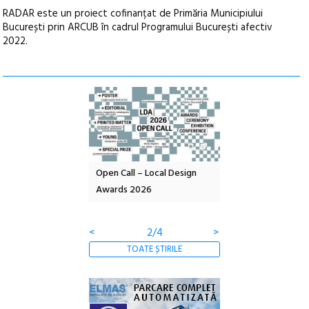
RADAR este un proiect cofinanțat de Primăria Municipiului
București prin ARCUB în cadrul Programului București afectiv
2022.
NDA – parc
Open Call – Local Design
Anuala de artă urbană
reație
Awards 2026
Artown NOW #5:
Gramatica libertății
<
3/4
>
TOATE ȘTIRILE