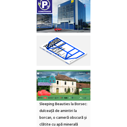
Sleeping Beauties la Borsec:
dulceață de amintiri la
borcan, o cameră obscură și
clătite cu apă minerală