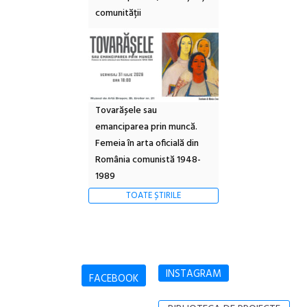
comunității
Tovarășele sau
emanciparea prin muncă.
Femeia în arta oficială din
România comunistă 1948-
1989
TOATE ȘTIRILE
INSTAGRAM
FACEBOOK