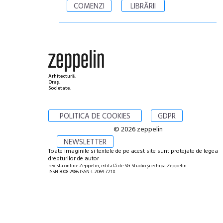
COMENZI
LIBRĂRII
Arhitectură.
Oraș.
Societate.
POLITICA DE COOKIES
GDPR
© 2026 zeppelin
NEWSLETTER
Toate imaginile si textele de pe acest site sunt protejate de legea
drepturilor de autor
revista online Zeppelin, editată de SG Studio și echipa Zeppelin
ISSN 3008-2986 ISSN-L 2069-721X