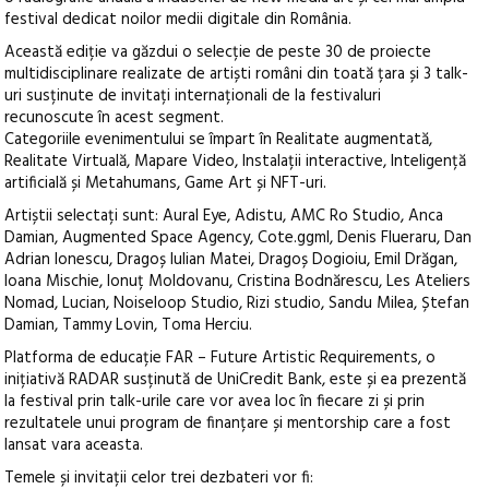
festival dedicat noilor medii digitale din România.
Această ediție va găzdui o selecție de peste 30 de proiecte
multidisciplinare realizate de artiști români din toată țara și 3 talk-
uri susținute de invitați internaționali de la festivaluri
recunoscute în acest segment.
Categoriile evenimentului se împart în Realitate augmentată,
Realitate Virtuală, Mapare Video, Instalații interactive, Inteligență
artificială și Metahumans, Game Art și NFT-uri.
Artiștii selectați sunt: Aural Eye, Adistu, AMC Ro Studio, Anca
Damian, Augmented Space Agency, Cote.ggml, Denis Flueraru, Dan
Adrian Ionescu, Dragoș Iulian Matei, Dragoș Dogioiu, Emil Drăgan,
Ioana Mischie, Ionuț Moldovanu, Cristina Bodnărescu, Les Ateliers
Nomad, Lucian, Noiseloop Studio, Rizi studio, Sandu Milea, Ștefan
Damian, Tammy Lovin, Toma Herciu.
Platforma de educație FAR – Future Artistic Requirements, o
inițiativă RADAR susținută de UniCredit Bank, este și ea prezentă
la festival prin talk-urile care vor avea loc în fiecare zi și prin
rezultatele unui program de finanțare și mentorship care a fost
lansat vara aceasta.
Temele și invitații celor trei dezbateri vor fi: