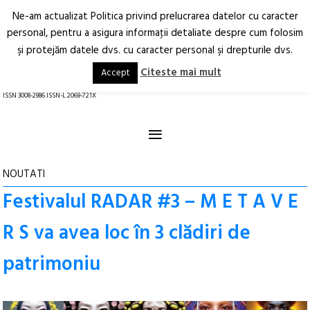
Ne-am actualizat Politica privind prelucrarea datelor cu caracter
Deschide
RO
EN
personal, pentru a asigura informaţii detaliate despre cum folosim
şi protejăm datele dvs. cu caracter personal şi drepturile dvs.
Arhitectură.
Oraș.
Societate.
Citeste mai mult
Accept
revistă online
ISSN 3008-2986 ISSN-L 2069-721X
≡
NOUTATI
Festivalul RADAR #3 – M E T A V E
R S va avea loc în 3 clădiri de
patrimoniu