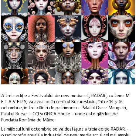
A treia ediție a Festivalului de new media art, RADAR , cu tema M
E T A V E R S, va avea loc în centrul Bucureștiului, între 14 și 16
octombrie, în trei clădiri de patrimoniu – Palatul Oscar Maugsch,
Palatul Bursei – CCI și GHICA House – unde este găzduit de
Fundația România de Mâine.
La mijlocul lunii octombrie se va desfășura a treia ediție RADAR, –
o radiografie anuală a industriei de new media art și cel mai amplu