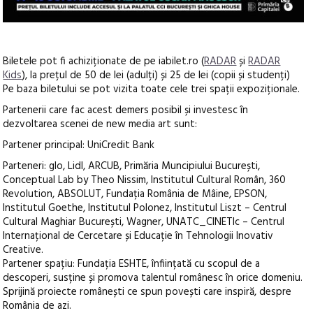
Biletele pot fi achiziționate de pe iabilet.ro (
RADAR
și
RADAR
Kids
), la prețul de 50 de lei (adulți) și 25 de lei (copii și studenți)
Pe baza biletului se pot vizita toate cele trei spații expoziționale.
Partenerii care fac acest demers posibil și investesc în
dezvoltarea scenei de new media art sunt:
Partener principal: UniCredit Bank
Parteneri: glo, Lidl, ARCUB, Primăria Muncipiului București,
Conceptual Lab by Theo Nissim, Institutul Cultural Român, 360
Revolution, ABSOLUT, Fundația România de Mâine, EPSON,
Institutul Goethe, Institutul Polonez, Institutul Liszt – Centrul
Cultural Maghiar București, Wagner, UNATC_CINETIc – Centrul
Internațional de Cercetare și Educație în Tehnologii Inovativ
Creative.
Partener spațiu: Fundația ESHTE, înființată cu scopul de a
descoperi, susține și promova talentul românesc în orice domeniu.
Sprijină proiecte românești ce spun povești care inspiră, despre
România de azi.