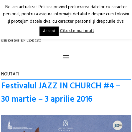
Ne-am actualizat Politica privind prelucrarea datelor cu caracter
Deschide
RO
EN
personal, pentru a asigura informaţii detaliate despre cum folosim
şi protejăm datele dvs. cu caracter personal şi drepturile dvs.
Arhitectură.
Oraș.
Societate.
Citeste mai mult
Accept
revistă online
ISSN 3008-2986 ISSN-L 2069-721X
≡
NOUTATI
Festivalul JAZZ IN CHURCH #4 –
30 martie – 3 aprilie 2016