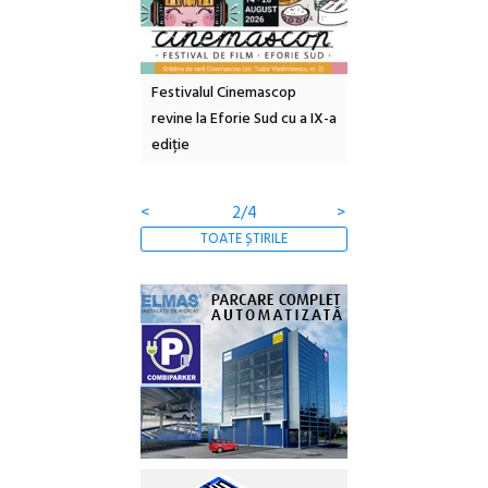
e artă urbană
Festivalul Cinemascop
Sleeping Beauties l
 NOW #5:
revine la Eforie Sud cu a IX-a
dulceață de amintiri
a libertății
ediție
borcan, o cameră ob
clătite cu apă miner
<
2/4
>
TOATE ȘTIRILE