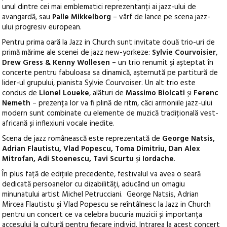
unul dintre cei mai emblematici reprezentanți ai jazz-ului de
avangardă, sau
Palle Mikkelborg
– vârf de lance pe scena jazz-
ului progresiv european.
Pentru prima oară la Jazz in Church sunt invitate două trio-uri de
primă mărime ale scenei de jazz new-yorkeze:
Sylvie Courvoisier
,
Drew Gress & Kenny Wollesen
– un trio renumit și așteptat în
concerte pentru fabuloasa sa dinamică, așternută pe partitură de
lider-ul grupului, pianista Sylvie Courvoiser. Un alt trio este
condus de
Lionel Loueke
, alături de
Massimo Biolcati
și
Ferenc
Nemeth
– prezența lor va fi plină de ritm, căci armoniile jazz-ului
modern sunt combinate cu elemente de muzică tradițională vest-
africană și inflexiuni vocale inedite.
Scena de jazz românească este reprezentată de
George Natsis,
Adrian Flautistu, Vlad Popescu, Toma Dimitriu, Dan Alex
Mitrofan, Adi Stoenescu, Tavi Scurtu
și
Iordache
.
În plus față de edițiile precedente, festivalul va avea o seară
dedicată persoanelor cu dizabilități, aducând un omagiu
minunatului artist Michel Petrucciani. George Natsis, Adrian
Mircea Flautistu și Vlad Popescu se reîntâlnesc la Jazz in Church
pentru un concert ce va celebra bucuria muzicii și importanța
accesului la cultură pentru fiecare individ. Intrarea la acest concert