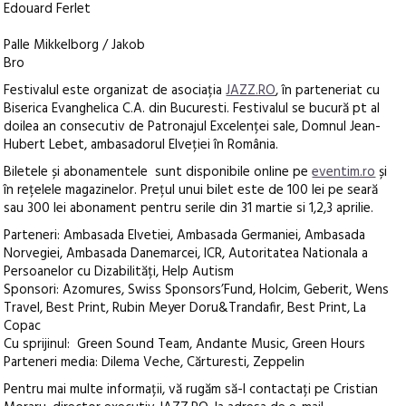
Edouard Ferlet
Palle Mikkelborg / Jakob
Bro
Festivalul este organizat de asociația
JAZZ.RO
, în parteneriat cu
Biserica Evanghelica C.A. din Bucuresti. Festivalul se bucură pt al
doilea an consecutiv de Patronajul Excelenței sale, Domnul Jean-
Hubert Lebet, ambasadorul Elveției în România.
Biletele și abonamentele sunt disponibile online pe
eventim.ro
și
în rețelele magazinelor. Prețul unui bilet este de 100 lei pe seară
sau 300 lei abonament pentru serile din 31 martie si 1,2,3 aprilie.
Parteneri: Ambasada Elvetiei, Ambasada Germaniei, Ambasada
Norvegiei, Ambasada Danemarcei, ICR, Autoritatea Nationala a
Persoanelor cu Dizabilități, Help Autism
Sponsori: Azomures, Swiss Sponsors’Fund, Holcim, Geberit, Wens
Travel, Best Print, Rubin Meyer Doru&Trandafir, Best Print, La
Copac
Cu sprijinul: Green Sound Team, Andante Music, Green Hours
Parteneri media: Dilema Veche, Cărturesti, Zeppelin
Pentru mai multe informații, vă rugăm să-l contactați pe Cristian