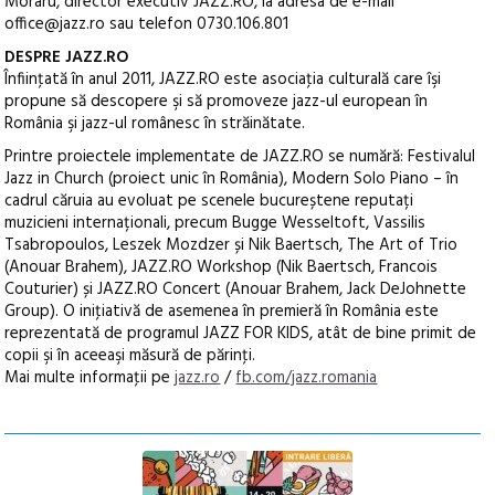
Moraru, director executiv JAZZ.RO, la adresa de e-mail
office@jazz.ro sau telefon 0730.106.801
DESPRE JAZZ.RO
Înfiinţată în anul 2011, JAZZ.RO este asociaţia culturală care îşi
propune să descopere şi să promoveze jazz-ul european în
România şi jazz-ul românesc în străinătate.
Printre proiectele implementate de JAZZ.RO se numără: Festivalul
Jazz in Church (proiect unic în România), Modern Solo Piano – în
cadrul căruia au evoluat pe scenele bucureștene reputați
muzicieni internaționali, precum Bugge Wesseltoft, Vassilis
Tsabropoulos, Leszek Mozdzer și Nik Baertsch, The Art of Trio
(Anouar Brahem), JAZZ.RO Workshop (Nik Baertsch, Francois
Couturier) și JAZZ.RO Concert (Anouar Brahem, Jack DeJohnette
Group). O iniţiativă de asemenea în premieră în România este
reprezentată de programul JAZZ FOR KIDS, atât de bine primit de
copii şi în aceeaşi măsură de părinţi.
Mai multe informaţii pe
jazz.ro
/
fb.com/jazz.romania