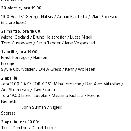
30 Martie, ora 19.00
:
“100 Hearts” George Natsis / Adrian Flautistu / Vlad Popescu
(intrare liberă)
31 martie, ora 19.00
:
Michel Godard / Bruno Helstroffer / Lucas Niggli
Tord Gustavsen / Simin Tander / Jarle Vespestad
1 aprilie, ora 19.00
:
Ernst Reijseger / Harmen
Fraanje
Sylvie Courvoisier / Drew Gress / Kenny Wollesen
2 aprilie
:
-ora 11.00 “JAZZ FOR KIDS” Mihai Iordache / Dan Alex Mitrofan /
Adi Stoenescu / Tavi Scurtu
-ora 19.00 Lionel Loueke / Massimo Biolcati / Ferenc
Nemeth
John Surman / Vigleik
Storaas
3 aprilie, ora 19.00
:
Toma Dimitriu / Daniel Torres