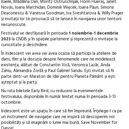
Baele, Mădălina Dan, Moritz Ostruschnjak, Florin Flueraș, Janet
Novás, Ioana Marchidan, Dominik Więcek, Ioana Păun, Simona
Deaconescu & Vanessa Goodman, Iva Sveshtarova & Willy Prager
și invitații lor te provoacă să te lansezi în navigarea unor teritorii
necunoscute.
Festivalul se desfășoară în perioada
1 noiembrie-1 decembrie
2023
la CNDB și în spațiile partenere și reprezintă o invitație la
curiozitate și deschidere.
În Iridescent vei avea vei avea ocazia să participi la ateliere de
dans, film și la discuția despre fenomenele care ne modelează
existența, alături de Constantin Vică, Veronica Lazăr, Anda
Zahiu, Alexandra Zorilă și Paul Gabriel Sandu. Ești invitat să fii
parte dintr-un Maraton de Idei pentru Planeta Pământ și ești
așteptat și la party.
Nu rata biletele Early Bird, cu reducere la evenimentele
festivalului, disponibile în număr limitat numai în perioada 3-13
octombrie.
Iridescent este un spațiu în care să fim împreună. Înțelege-l ca pe
un instrument de navigație care ne inspiră să descoperim noi
posibilități și să imaginăm o lume mai bună. Save November for
Dance!