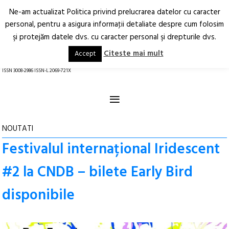
Ne-am actualizat Politica privind prelucrarea datelor cu caracter
Deschide
RO
EN
personal, pentru a asigura informaţii detaliate despre cum folosim
şi protejăm datele dvs. cu caracter personal şi drepturile dvs.
Arhitectură.
Oraș.
Societate.
Citeste mai mult
Accept
revistă online
ISSN 3008-2986 ISSN-L 2069-721X
≡
NOUTATI
Festivalul internațional Iridescent
#2 la CNDB – bilete Early Bird
disponibile