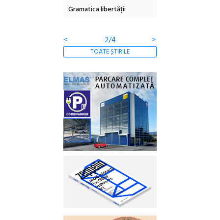
Gramatica libertății
ediție
<
2/4
>
TOATE ȘTIRILE