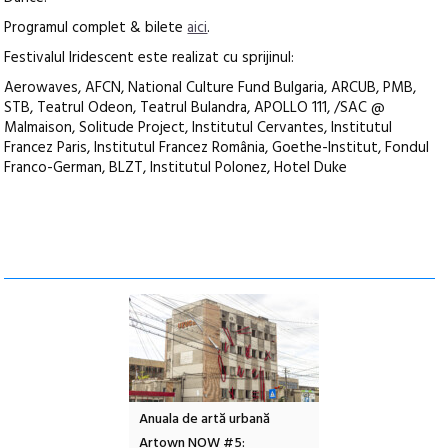
Programul complet & bilete
aici
.
Festivalul Iridescent este realizat cu sprijinul:
Aerowaves, AFCN, National Culture Fund Bulgaria, ARCUB, PMB,
STB, Teatrul Odeon, Teatrul Bulandra, APOLLO 111, /SAC @
Malmaison, Solitude Project, Institutul Cervantes, Institutul
Francez Paris, Institutul Francez România, Goethe-Institut, Fondul
Franco-German, BLZT, Institutul Polonez, Hotel Duke
l – Local Design
Anuala de artă urbană
Festivalul Cinemas
 2026
Artown NOW #5:
revine la Eforie Sud 