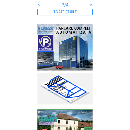
<
2/4
>
TOATE ȘTIRILE