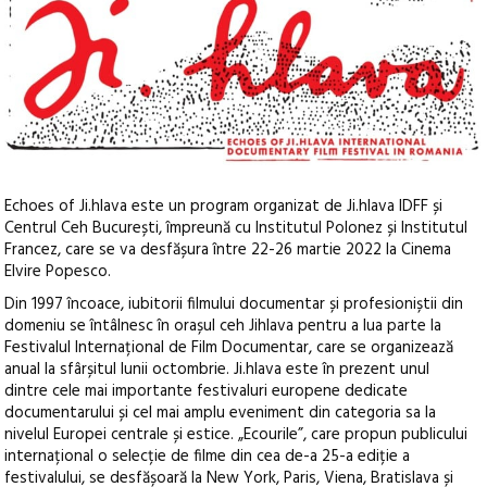
Echoes of Ji.hlava este un program organizat de Ji.hlava IDFF și
Centrul Ceh București, împreună cu Institutul Polonez și Institutul
Francez, care se va desfășura între 22-26 martie 2022 la Cinema
Elvire Popesco.
Din 1997 încoace, iubitorii filmului documentar și profesioniștii din
domeniu se întâlnesc în orașul ceh Jihlava pentru a lua parte la
Festivalul Internațional de Film Documentar, care se organizează
anual la sfârșitul lunii octombrie. Ji.hlava este în prezent unul
dintre cele mai importante festivaluri europene dedicate
documentarului și cel mai amplu eveniment din categoria sa la
nivelul Europei centrale și estice. „Ecourile”, care propun publicului
internațional o selecție de filme din cea de-a 25-a ediție a
festivalului, se desfășoară la New York, Paris, Viena, Bratislava și