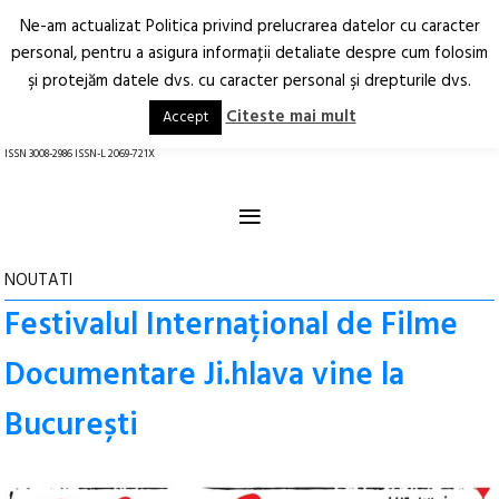
Ne-am actualizat Politica privind prelucrarea datelor cu caracter
Deschide
RO
EN
personal, pentru a asigura informaţii detaliate despre cum folosim
şi protejăm datele dvs. cu caracter personal şi drepturile dvs.
Arhitectură.
Oraș.
Societate.
Citeste mai mult
Accept
revistă online
ISSN 3008-2986 ISSN-L 2069-721X
≡
NOUTATI
Festivalul Internațional de Filme
Documentare Ji.hlava vine la
București