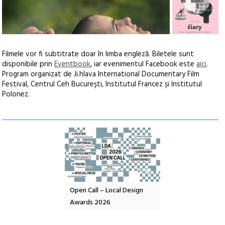
+2
Filmele vor fi subtitrate doar în limba engleză. Biletele sunt
disponibile prin
Eventbook
, iar evenimentul Facebook este
aici
.
Program organizat de Ji.hlava International Documentary Film
Festival, Centrul Ceh București, Institutul Francez și Institutul
Polonez.
nd: POELANDA – parc
Open Call – Local Design
Anuala de artă urba
e și co-creație
Awards 2026
Artown NOW #5:
Gramatica libertății