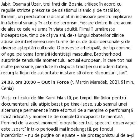
Jabir, Osama și Uzair, trei frați din Bosnia, trăiesc în acord cu
regulile stricte prescrise de salafismul islamic și de tatăl lor,
Ibrahim, un predicator radical aflat în închisoare pentru implicarea
în războiul sirian și în acte de terorism. Fiecare dintre fii are acum
de ales ce cale va urma în viața adultă. Filmul îi urmărește
îndeaproape, timp de câțiva ani, de-a lungul zbaterilor zilnice
aduse de întreținerea unei turme de oi, de dubii personale și de
diverse așteptări culturale. O poveste arhetipală, de tip coming
of age, pe tema formării identității masculine, Brotherhood
surprinde tensiunile momentului actual european, în care tot mai
multe persoane, pierdute în disputa tradiției cu modernitatea,
recurg la figuri de autoritate în stare să ofere răspunsuri „tari”.
24.03, ora 20:00 – Out in Force
(r. Martin Mareček, 2021, 91 min,
Cehia)
Viața criticului de film Kamil Fila stă, pe timpul filmărilor pentru
documentarul său atipic bazat pe time-lapse, sub semnul unei
alternanțe permanente între eforturi de a menține o perfomanță
fizică ridicată și momente de completă incapacitate mentală.
Pornind de la acest moment biografic central, spectrul observației
este „spart” într-o perioadă mai îndelungată, pe fondul
încercărilor – nu de puține ori eșuate – ale protagonistului de a-și