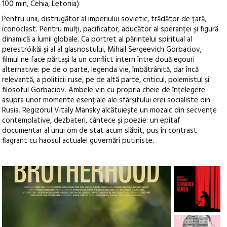
100 min, Cehia, Letonia)
Pentru unii, distrugător al imperiului sovietic, trădător de țară,
iconoclast. Pentru mulți, pacificator, aducător al speranței și figură
dinamică a lumii globale. Ca portret al părintelui spiritual al
perestróikăi și al al glasnostului, Mihail Sergeevich Gorbaciov,
filmul ne face părtași la un conflict intern între două egouri
alternative: pe de o parte, legenda vie, îmbătrânită, dar încă
relevantă, a politicii ruse, pe de altă parte, criticul, polemistul și
filosoful Gorbaciov. Ambele vin cu propria cheie de înțelegere
asupra unor momente esențiale ale sfârșitului erei socialiste din
Rusia. Regizorul Vitaly Mansky alcătuiește un mozaic din secvențe
contemplative, dezbateri, cântece și poezie: un epitaf
documentar al unui om de stat acum slăbit, pus în contrast
flagrant cu haosul actualei guvernări putiniste.