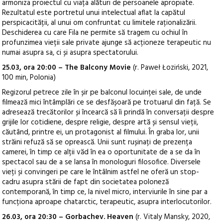
armoniza proiectul cu viața alături de persoanele apropiate.
Rezultatul este portretul unui intelectual aflat la capătul
perspicacității, al unui om confruntat cu limitele raționalizării.
Deschiderea cu care Fila ne permite să tragem cu ochiul în
profunzimea vieții sale private ajunge să acționeze terapeutic nu
numai asupra sa, ci și asupra spectatorului.
25.03, ora 20:00 – The Balcony Movie
(r. Paweł Łoziński, 2021,
100 min, Polonia)
Regizorul petrece zile în șir pe balconul locuinței sale, de unde
filmează mici întâmplări ce se desfășoară pe trotuarul din față. Se
adresează trecătorilor și încearcă să îi prindă în conversații despre
grijile lor cotidiene, despre religie, despre artă și sensul vieții,
căutând, printre ei, un protagonist al filmului. În graba lor, unii
străini refuză să se oprească. Unii sunt rușinați de prezența
camerei, în timp ce alții văd în ea o oportunitate de a se da în
spectacol sau de a se lansa în monologuri filosofice. Diversele
vieți și convingeri pe care le întâlnim astfel ne oferă un stop-
cadru asupra stării de fapt din societatea poloneză
contemporană, în timp ce, la nivel micro, interviurile în sine par a
funcționa aproape chatarctic, terapeutic, asupra interlocutorilor.
26.03, ora 20:30 – Gorbachev. Heaven
(r. Vitaly Mansky, 2020,