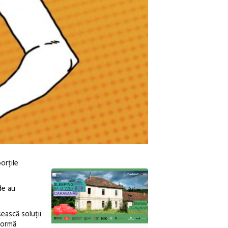
orțile
de au
ească soluții
tformă