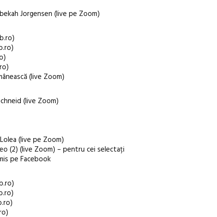
ebekah Jorgensen (live pe Zoom)
b.ro)
b.ro)
o)
ro)
mânească (live Zoom)
Schneid (live Zoom)
 Lolea (live pe Zoom)
o (2) (live Zoom) – pentru cei selectați
smis pe Facebook
b.ro)
b.ro)
b.ro)
ro)