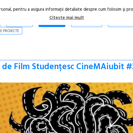
rsonal, pentru a asigura informaţii detaliate despre cum folosim şi pr
Citeste mai mult
ARTICOLE
STIRI
REVISTA PRINT
CONTACT
E PROIECTE
al de Film Studențesc CineMAiubit 