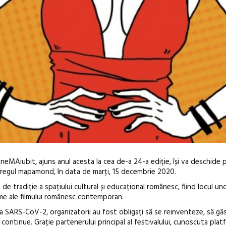
neMAiubit, ajuns anul acesta la cea de-a 24-a ediție, își va deschide p
ntregul mapamond, în data de marți, 15 decembrie 2020.
e tradiție a spațiului cultural și educațional românesc, fiind locul un
me ale filmului românesc contemporan.
 SARS-CoV-2, organizatorii au fost obligați să se reinventeze, să găs
să continue. Grație partenerului principal al festivalului, cunoscuta pla