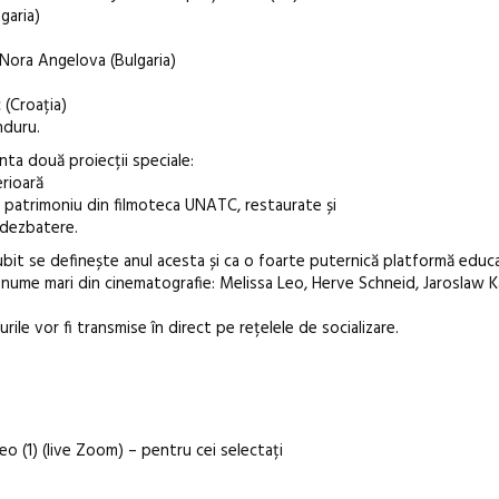
ngaria)
, Nora Angelova (Bulgaria)
 (Croația)
nduru.
nta două proiecții speciale:
erioară
de patrimoniu din filmoteca UNATC, restaurate și
o dezbatere.
ubit se definește anul acesta și ca o foarte puternică platformă educa
 nume mari din cinematografie: Melissa Leo, Herve Schneid, Jaroslaw K
rile vor fi transmise în direct pe rețelele de socializare.
o (1) (live Zoom) – pentru cei selectați