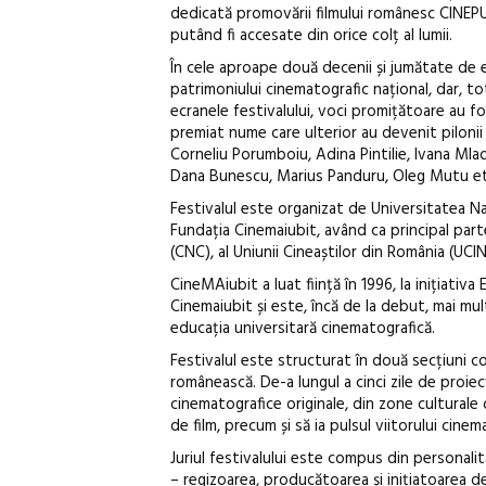
dedicată promovării filmului românesc CINEPUB
putând fi accesate din orice colț al lumii.
În cele aproape două decenii și jumătate de e
patrimoniului cinematografic național, dar, to
ecranele festivalului, voci promițătoare au fo
premiat nume care ulterior au devenit pilonii
Corneliu Porumboiu, Adina Pintilie, Ivana Mlad
Dana Bunescu, Marius Panduru, Oleg Mutu et
Festivalul este organizat de Universitatea Naț
Fundația Cinemaiubit, având ca principal part
(CNC), al Uniunii Cineaștilor din România (UCI
CineMAiubit a luat ființă în 1996, la inițiativa
Cinemaiubit și este, încă de la debut, mai mul
educația universitară cinematografică.
Festivalul este structurat în două secțiuni co
românească. De-a lungul a cinci zile de proiec
cinematografice originale, din zone culturale d
de film, precum și să ia pulsul viitorului cine
Juriul festivalului este compus din personalit
– regizoarea, producătoarea și inițiatoarea de