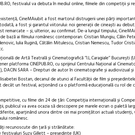
Sleeping Beau
.RO, festivalul va debuta în mediul online, filmele din competiții și 
dulceață de a
borcan, o ca
xistență, CineMAiubit a fost martorul distrugerii unei părți importan
clătite cu ap
todată, a fost și garantul viitorului: noi generații de cineaști au debu
st remarcate – și, ulterior, au confirmat. De-a lungul timpului, CineMA
 de bază ai filmului românesc contemporan: Cristian Mungiu, Călin Pet
enovic, Iulia Rugină, Cătălin Mitulescu, Cristian Nemescu, Tudor Cristi
c.
ională de Artă Teatrală și Cinematografică ‘’I.L.Caragiale’’ București (
ener platforma CINEPUB.RO, cu sprijinul Centrului Național al Cinemato
N), DACIN SARA – Drepturi de autor în cinematografie și audiovizual și 
 Elisabetei Bostan, decanul de atunci al Facultății de film și președintel
t decât un festival, acționând ca o platformă educațională cu rol de c
mpetitive, cu filme din 24 de țări: Competiția internațională și Compe
ții, publicul va avea ocazia să descopere pe marele ecran o paletă larg
iferite, aparținând unora dintre cei mai promițători actuali studenți, v
maului românesc.
ăți recunoscute din țară și străinătate:
 festivaluri Suzy Gillett – președinte (UK)