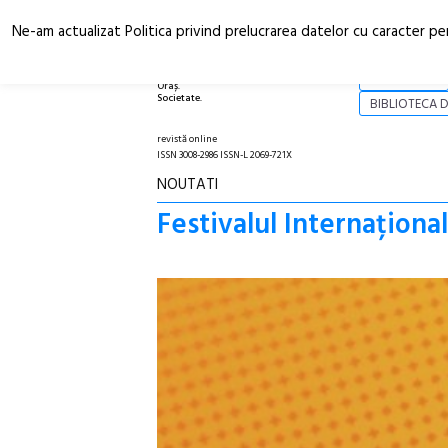
Ne-am actualizat Politica privind prelucrarea datelor cu caracter pe
Arhitectură.
NOI
Oraș.
Societate.
BIBLIOTECA D
revistă online
ISSN 3008-2986 ISSN-L 2069-721X
NOUTATI
Festivalul Internațion