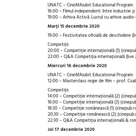
UNATC – CineMAiubit Educational Program:
16:00 – Filmul independent: între industrie ș
19:00 – Arhiva Activă. Lucrul cu arhive audio
Marți 15 decembrie 2020
19:00 – Festivitatea oficială de deschidere 
Competiții:
20:00 – Competiție internațională (1) (cinepu
22:00 – Q&A Competiția internațională (liv
Miercuri 16 decembrie 2020
UNATC – CineMAiubit Educational Program:
12:00 – Masterclass regie de film – prof. Cs
Competiții:
14:00 – Competiție internațională (2) (cinepu
16:00 – Competiție internațională (3) (cinepu
18:30 – Competiție românească (1) (cinepub.r
20:30 – Competiție românească (2) (cinepub.
22:30 – Q&A Competiția internațională & ro
Joi 17 decembrie 2020