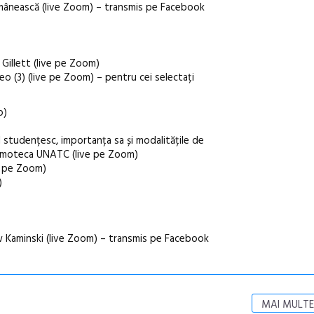
mânească (live Zoom) – transmis pe Facebook
 Gillett (live pe Zoom)
o (3) (live pe Zoom) – pentru cei selectați
o)
 studențesc, importanța sa și modalitățile de
filmoteca UNATC (live pe Zoom)
ve pe Zoom)
)
aw Kaminski (live Zoom) – transmis pe Facebook
MAI MULTE