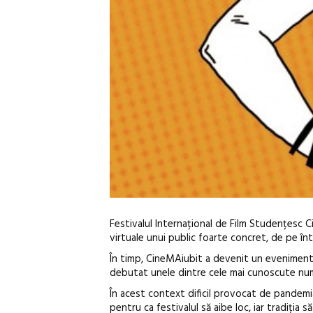
Festivalul Internațional de Film Studențesc Ci
virtuale unui public foarte concret, de pe î
În timp, CineMAiubit a devenit un eveniment d
debutat unele dintre cele mai cunoscute nu
În acest context dificil provocat de pandemia
pentru ca festivalul să aibe loc, iar tradiția 