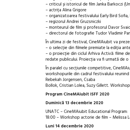
– criticul și istoricul de film Janka Barkoczi (U
– actrița Alina Grigore
– organizatoarea festivalului Early Bird Sofia
– regizorul Andrei Gruzsniczki
– monteurul de film și profesorul Davor Svaic
– directorul de fotografie Tudor Vladimir Pa
În ultima zi de festival, CineMAiubit va preze
– o selecție din filmele premiate la ediția ant
– o proiecție din ciclul Arhiva Activă: filme 
redate publicului. Proiecția va fi urmată de 
În paralel cu secțiunile competitive, CineMAi
workshopurile din cadrul festivalului reunind
Rebekah Jorgensen, Csaba
Bollok, Cristian Lolea, Suzy Gillett. Workshopu
Program CineMAiubit ISFF 2020
Duminică 13 decembrie 2020
UNATC – CineMAiubit Educational Program:
18:00 – Workshop actorie de film – Melissa Le
Luni 14 decembrie 2020