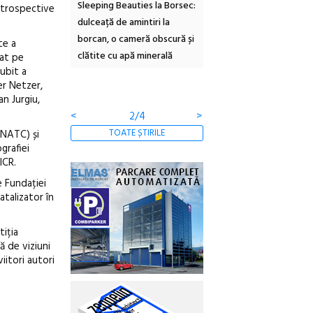
ties la Borsec:
Festivalul Strada
Picasso inaugurează nou
retrospective
mintiri la
Armenească #10: concerte,
Art Encounters. Timișoa
meră obscură și
ateliere și întâlniri în Grădina
va avea un nou spațiu
te a
ă minerală
Botanică
cultural dedicat artei
tat pe
iubit a
contemporane, educației
er Netzer,
comunității
an Jurgiu,
<
3/4
>
TOATE ȘTIRILE
UNATC) și
grafiei
ICR.
e Fundației
atalizator în
tiția
ă de viziuni
iitori autori