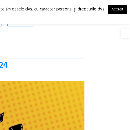
otejăm datele dvs. cu caracter personal şi drepturile dvs.
Accept
RO
EN
SHOP
Deschide
#24