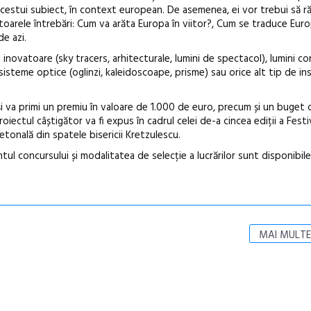
acestui subiect, în context european. De asemenea, ei vor trebui să r
toarele întrebări: Cum va arăta Europa în viitor?, Cum se traduce Europ
de azi.
inovatoare (sky tracers, arhitecturale, lumini de spectacol), lumini c
 sisteme optice (oglinzi, kaleidoscoape, prisme) sau orice alt tip de ins
 și va primi un premiu în valoare de 1.000 de euro, precum și un buge
iectul câștigător va fi expus în cadrul celei de-a cincea ediții a Festi
ietonală din spatele bisericii Kretzulescu.
ntul concursului și modalitatea de selecție a lucrărilor sunt disponibil
MAI MULTE