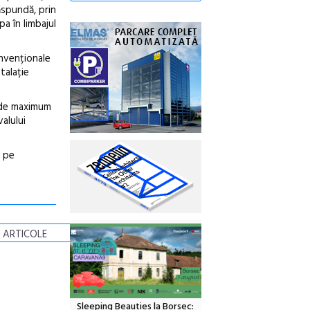
ăspundă, prin
a în limbajul
onvenționale
talație
t de maximum
valului
e pe
 ARTICOLE
Sleeping Beauties la Borsec: