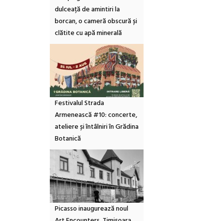
dulceață de amintiri la
borcan, o cameră obscură și
clătite cu apă minerală
Festivalul Strada
Armenească #10: concerte,
ateliere și întâlniri în Grădina
Botanică
Picasso inaugurează noul
Art Encounters. Timișoara