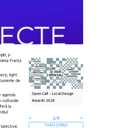
ești
, și
mânia-Franța
ecți, light
opunerile de
OELANDA – parc
Open Call – Local Design
Anuala de artă urbană
pe agenda
o-culturale
co-creație
Awards 2026
Artown NOW #5:
feră la
Gramatica libertății
ediul
<
2/4
>
TOATE ȘTIRILE
rspective,