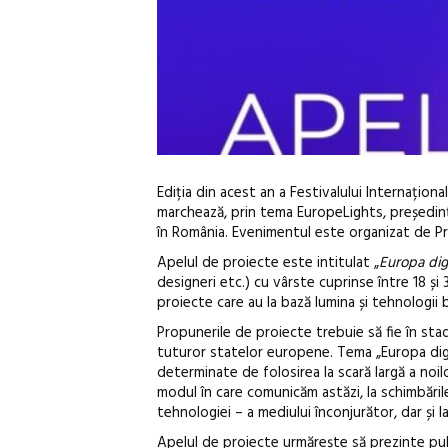
Ediția din acest an a Festivalului Internaționa
marchează, prin tema EuropeLights, președinț
în România. Evenimentul este organizat de Pr
Apelul de proiecte este intitulat „
Europa digi
designeri etc.) cu vârste cuprinse între 18 și 
proiecte care au la bază lumina și tehnologii 
Propunerile de proiecte trebuie să fie în stad
tuturor statelor europene. Tema „Europa digit
determinate de folosirea la scară largă a noilo
modul în care comunicăm astăzi, la schimbăril
tehnologiei – a mediului înconjurător, dar și l
Apelul de proiecte urmărește să prezinte publ