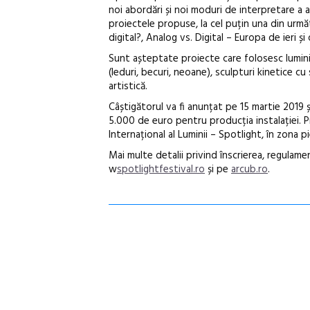
noi abordări și noi moduri de interpretare a 
proiectele propuse, la cel puțin una din urmă
digital?, Analog vs. Digital – Europa de ieri și 
Sunt așteptate proiecte care folosesc lumini 
(leduri, becuri, neoane), sculpturi kinetice cu
artistică.
Câștigătorul va fi anunțat pe 15 martie 2019
5.000 de euro pentru producția instalației. Pro
Internațional al Luminii – Spotlight, în zona p
Mai multe detalii privind înscrierea, regulame
w
spotlightfestival.ro
și pe
arcub.ro
.