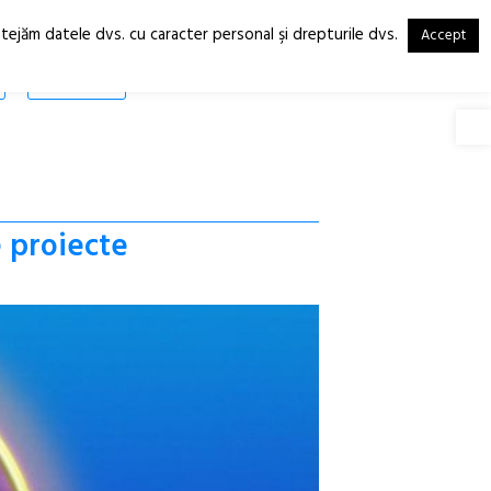
otejăm datele dvs. cu caracter personal şi drepturile dvs.
Accept
RO
EN
SHOP
Deschide
e proiecte