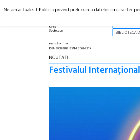
Ne-am actualizat Politica privind prelucrarea datelor cu caracter pe
Arhitectură.
NOI
Oraș.
Societate.
BIBLIOTECA D
revistă online
ISSN 3008-2986 ISSN-L 2069-721X
NOUTATI
Festivalul Internaționa