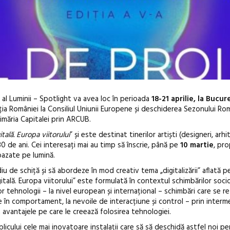
l al Luminii – Spotlight va avea loc în perioada
18-21 aprilie, la Bucur
ia României la Consiliul Uniunii Europene și deschiderea Sezonului Ro
imăria Capitalei prin ARCUB.
tală. Europa viitorului
” și este destinat tinerilor artiști (designeri, arhit
30 de ani. Cei interesați mai au timp să înscrie, până pe
10 martie
, pr
bazate pe lumină.
În curând: P
iu de schiță și să abordeze în mod creativ tema „digitalizării” aflată 
ală. Europa viitorului” este formulată în contextul schimbărilor soci
de poezie și 
r tehnologii – la nivel european și internațional – schimbări care se re
e în comportament, la nevoile de interacțiune și control – prin interm
a avantajele pe care le creează folosirea tehnologiei.
icului cele mai inovatoare instalații care să să deschidă astfel noi pe