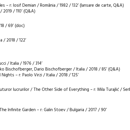
 – r: Iosif Demian / România / 1982 / 132’ (lansare de carte, Q&A)
/ 2019 / 110’ (Q&A)
18 / 69’ (doc)
 / 2018 / 122’
i / Italia / 1976 / 314’
irko Bischofberger, Dario Bischofberger / Italia / 2018 / 85’ (Q&A)
ghts – r: Paolo Virzi / Italia / 2018 / 125’
turor lucrurilor / The Other Side of Everything – r: Mila Turajlić / Ser
The Infinite Garden – r: Galin Stoev / Bulgaria / 2017 / 90’