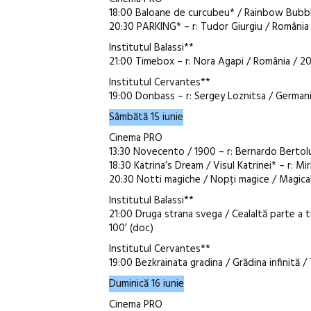
18:00 Baloane de curcubeu* / Rainbow Bubbles
20:30 PARKING* – r: Tudor Giurgiu / România 
Institutul Balassi**
21:00 Timebox – r: Nora Agapi / România / 20
Institutul Cervantes**
19:00 Donbass – r: Sergey Loznitsa / Germania
Sâmbătă 15 iunie
Cinema PRO
13:30 Novecento / 1900 – r: Bernardo Bertolucc
18:30 Katrina’s Dream / Visul Katrinei* – r: M
20:30 Notti magiche / Nopți magice / Magical Ni
Institutul Balassi**
21:00 Druga strana svega / Cealaltă parte a tu
100’ (doc)
Institutul Cervantes**
19:00 Bezkrainata gradina / Grădina infinită / 
Duminică 16 iunie
Cinema PRO