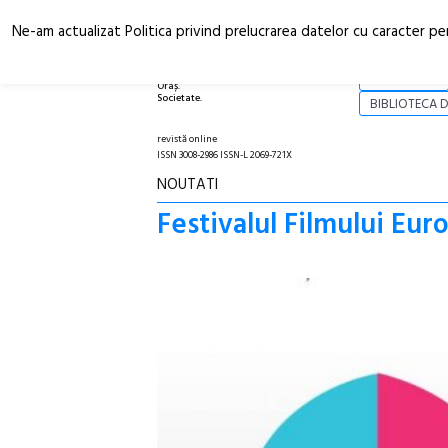
Ne-am actualizat Politica privind prelucrarea datelor cu caracter pe
Arhitectură.
NOI
Oraș.
Societate.
BIBLIOTECA D
revistă online
ISSN 3008-2986 ISSN-L 2069-721X
NOUTATI
Festivalul Filmului Eu