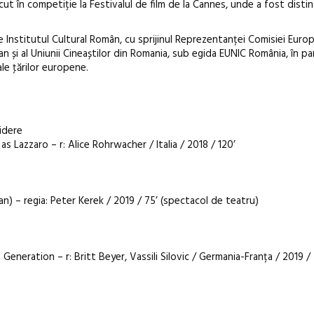
ecut în competiție la Festivalul de film de la Cannes, unde a fost disti
e Institutul Cultural Român, cu sprijinul Reprezentanței Comisiei Europ
n și al Uniunii Cineaștilor din Romania, sub egida EUNIC România, în pa
ale ţărilor europene.
idere
 as Lazzaro – r: Alice Rohrwacher / Italia / 2018 / 120’
n) – regia: Peter Kerek / 2019 / 75’ (spectacol de teatru)
eneration – r: Britt Beyer, Vassili Silovic / Germania-Franța / 2019 /