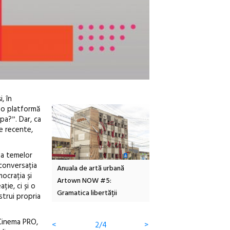
i, în
ă o platformă
pa?ˮ. Dar, ca
e recente,
, a temelor
conversația
Design
Anuala de artă urbană
Festivalul Cinemascop
mocrația și
Artown NOW #5:
revine la Eforie Sud cu a IX-a
ție, ci și o
Gramatica libertății
ediție
strui propria
 Cinema PRO,
<
3/4
>