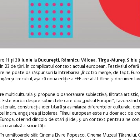
tre
11 și 30 iunie
la
București
,
Râmnicu Vâlcea
,
Tîrgu-Mureș
,
Sibiu
ș
in 23 de țări, în complicatul context actual european, Festivalul ofer
re ne poate da răspunsuri la întrebarea „Încotro merge, de fapt, Euro
găm și trecutul, așa că noua ediție a FFE are atât filme și documentar
re multiculturală și propune o panoramare subiectivă, filtrată artistic
ste vorba despre subiectele care dau „pulsul Europei”, favorizând 
Open Call – Local 
materiale, construcția identitară și asimilarea diferențelor culturale, de
Awards 2026
el intim, angajarea și izolarea. Filmul european este nu doar act de crea
t Europa, oferind dincolo de stări și idei, și un context pentru a ne con
a o analiză a societății.
nie, în următoarele săli: Cinema Elvire Popesco, Cinema Muzeul Țăranului,