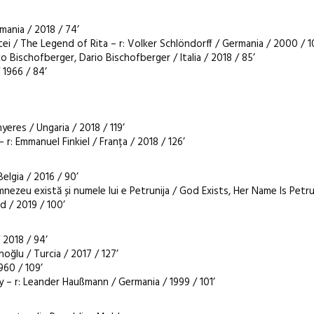
mania / 2018 / 74’
ei / The Legend of Rita – r: Volker Schlöndorff / Germania / 2000 / 1
ko Bischofberger, Dario Bischofberger / Italia / 2018 / 85’
 1966 / 84’
yeres / Ungaria / 2018 / 119’
r: Emmanuel Finkiel / Franța / 2018 / 126’
elgia / 2016 / 90’
nezeu există și numele lui e Petrunija / God Exists, Her Name Is Petrun
 / 2019 / 100’
 2018 / 94’
oğlu / Turcia / 2017 / 127’
960 / 109’
y – r: Leander Haußmann / Germania / 1999 / 101’