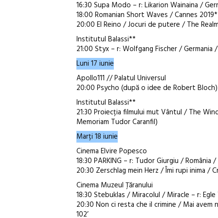
16:30 Supa Modo – r: Likarion Wainaina / Ger
18:00 Romanian Short Waves / Cannes 2019
20:00 El Reino / Jocuri de putere / The Realm
Institutul Balassi**
21:00 Styx – r: Wolfgang Fischer / Germania /
Luni 17 iunie
Apollo111 // Palatul Universul
20:00 Psycho (după o idee de Robert Bloch) – 
Institutul Balassi**
21:30 Proiecția filmului mut Vântul / The Win
Memoriam Tudor Caranfil)
Marți 18 iunie
Cinema Elvire Popesco
18:30 PARKING – r: Tudor Giurgiu / România / 
20:30 Zerschlag mein Herz / Îmi rupi inima / 
Cinema Muzeul Țăranului
18:30 Stebuklas / Miracolul / Miracle – r: Egle 
20:30 Non ci resta che il crimine / Mai avem n
102’