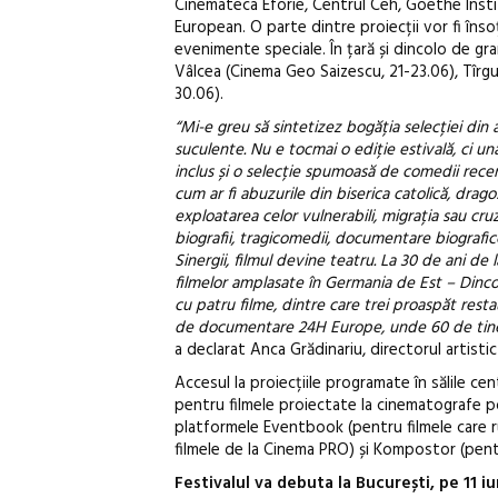
Cinemateca Eforie, Centrul Ceh, Goethe Institu
European. O parte dintre proiecții vor fi însoți
evenimente speciale. În țară și dincolo de gr
Vâlcea (Cinema Geo Saizescu, 21-23.06), Tîrgu
30.06).
“Mi-e greu să sintetizez bogăția selecției din 
suculente. Nu e tocmai o ediție estivală, ci un
inclus și o selecție spumoasă de comedii recen
cum ar fi abuzurile din biserica catolică, drag
exploatarea celor vulnerabili, migrația sau cruz
biografii, tragicomedii, documentare biografice
Sinergii, filmul devine teatru. La 30 de ani de
filmelor amplasate în Germania de Est – Dinco
cu patru filme, dintre care trei proaspăt resta
de documentare 24H Europe, unde 60 de tineri 
a declarat Anca Grădinariu, directorul artistic 
Accesul la proiecțiile programate în sălile cen
pentru filmele proiectate la cinematografe pot
platformele Eventbook (pentru filmele care r
filmele de la Cinema PRO) și Kompostor (pentr
Festivalul va debuta la București, pe 11 iun