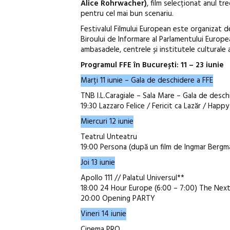
Alice Rohrwacher)
, film selecționat anul tr
pentru cel mai bun scenariu.
Festivalul Filmului European este organizat d
Biroului de Informare al Parlamentului Europea
ambasadele, centrele și institutele culturale 
Programul FFE în București: 11 – 23 iunie
Marți 11 iunie – Gala de deschidere a FFE
TNB I.L.Caragiale – Sala Mare – Gala de desch
19:30 Lazzaro Felice / Fericit ca Lazăr / Happy
Miercuri 12 iunie
Teatrul Unteatru
19:00 Persona (după un film de Ingmar Bergma
Joi 13 iunie
Apollo 111 // Palatul Universul**
18:00 24 Hour Europe (6:00 – 7:00) The Next G
20:00 Opening PARTY
Vineri 14 iunie
Cinema PRO