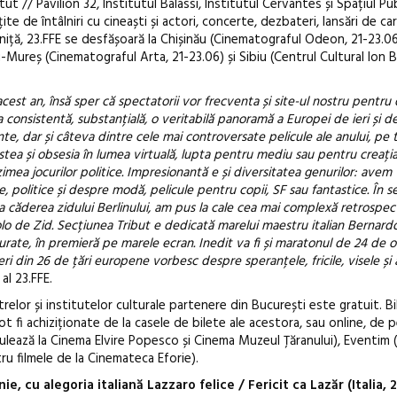
t // Pavilion 32, Institutul Balassi, Institutul Cervantes și Spațiul Pub
te de întâlniri cu cineaști și actori, concerte, dezbateri, lansări de car
aniță, 23.FFE se desfășoară la Chișinău (Cinematograful Odeon, 21-23.0
-Mureș (Cinematograful Arta, 21-23.06) și Sibiu (Centrul Cultural Ion 
acest an, însă sper că spectatorii vor frecventa și site-ul nostru pentru 
a consistentă, substanțială, o veritabilă panoramă a Europei de ieri și de
te, dar și câteva dintre cele mai controversate pelicule ale anului, pe
ostea și obsesia în lumea virtuală, lupta pentru mediu sau pentru creația 
imea jocurilor politice. Impresionantă e și diversitatea genurilor: avem t
, politice și despre modă, pelicule pentru copii, SF sau fantastice. În s
 la căderea zidului Berlinului, am pus la cale cea mai complexă retrospec
lo de Zid. Secțiunea Tribut e dedicată marelui maestru italian Bernardo
urate, în premieră pe marele ecran. Inedit va fi și maratonul de 24 de o
din 26 de țări europene vorbesc despre speranțele, fricile, visele și a
al 23.FFE.
trelor și institutelor culturale partenere din București este gratuit. Bi
 fi achiziționate de la casele de bilete ale acestora, sau online, de 
ulează la Cinema Elvire Popesco și Cinema Muzeul Țăranului), Eventim 
u filmele de la Cinemateca Eforie).
ie, cu alegoria italiană Lazzaro felice / Fericit ca Lazăr (Italia, 2