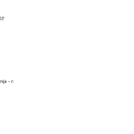
03’
ija – r: