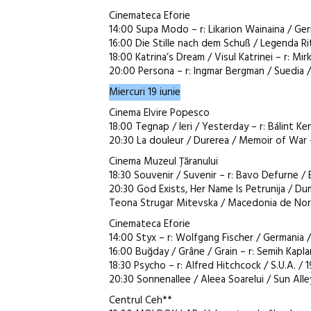
Cinemateca Eforie
14:00 Supa Modo – r: Likarion Wainaina / Ger
16:00 Die Stille nach dem Schuß / Legenda Rit
18:00 Katrina’s Dream / Visul Katrinei – r: Mir
20:00 Persona – r: Ingmar Bergman / Suedia /
Miercuri 19 iunie
Cinema Elvire Popesco
18:00 Tegnap / Ieri / Yesterday – r: Bálint Ken
20:30 La douleur / Durerea / Memoir of War – 
Cinema Muzeul Țăranului
18:30 Souvenir / Suvenir – r: Bavo Defurne / B
20:30 God Exists, Her Name Is Petrunija / Dum
Teona Strugar Mitevska / Macedonia de Nord
Cinemateca Eforie
14:00 Styx – r: Wolfgang Fischer / Germania /
16:00 Buğday / Grâne / Grain – r: Semih Kaplan
18:30 Psycho – r: Alfred Hitchcock / S.U.A. / 1
20:30 Sonnenallee / Aleea Soarelui / Sun Alle
Centrul Ceh**