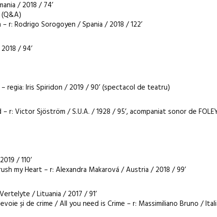
mania / 2018 / 74’
* (Q&A)
 – r: Rodrigo Sorogoyen / Spania / 2018 / 122’
 2018 / 94’
regia: Iris Spiridon / 2019 / 90’ (spectacol de teatru)
d – r: Victor Sjöström / S.U.A. / 1928 / 95’, acompaniat sonor de FOLEY
2019 / 110’
Crush my Heart – r: Alexandra Makarová / Austria / 2018 / 99’
Vertelyte / Lituania / 2017 / 91’
evoie și de crime / All you need is Crime – r: Massimiliano Bruno / Itali