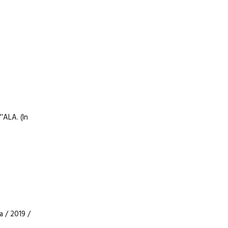
’ALA. (In
a / 2019 /