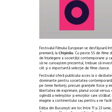
Festivalul Filmului European se desfășoară în
premieră, la
Chișinău
. Cu peste 55 de filme d
de înțelegere a societății contemporane și ca
să ne cunoaștem prezentul, trebuie să investi
cât și o importantă selecție de filme clasice.
Festivalul oferă publicului acces la o dezbate
dominante pentru societatea contemporană. E
pe teme fierbinți, precum granițele fizice și i
libertatea de exprimare, planul social versus c
oglindă a neliniștilor și emoțiilor care străba
imagine a continentului sau pentru a ne facilit
Ediția din București are loc între 11 și 23 iu