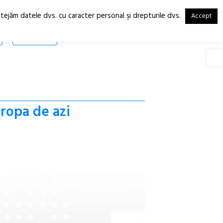
otejăm datele dvs. cu caracter personal şi drepturile dvs.
Accept
RO
EN
SHOP
Deschide
uropa de azi