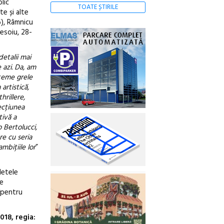
lic
TOATE ȘTIRILE
te și alte
6), Râmnicu
Besoiu, 28-
detalii mai
 azi. Da, am
 teme grele
artistică,
hrillere,
ecțiunea
tivă a
 Bertolucci,
re cu seria
mbițiile lor
”
letele
pe
(pentru
018, regia: