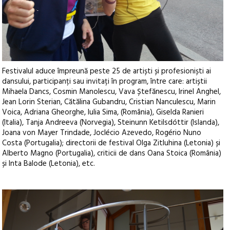
Festivalul aduce împreună peste 25 de artiști și profesioniști ai
dansului, participanți sau invitați în program, între care: artiștii
Mihaela Dancs, Cosmin Manolescu, Vava Ștefănescu, Irinel Anghel,
Jean Lorin Sterian, Cătălina Gubandru, Cristian Nanculescu, Marin
Voica, Adriana Gheorghe, Iulia Sima, (România), Giselda Ranieri
(Italia), Tanja Andreeva (Norvegia), Steinunn Ketilsdóttir (Islanda),
Joana von Mayer Trindade, Joclécio Azevedo, Rogério Nuno
Costa (Portugalia); directorii de festival Olga Zitluhina (Letonia) și
Alberto Magno (Portugalia), criticii de dans Oana Stoica (România)
și Inta Balode (Letonia), etc.