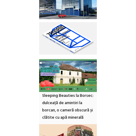
Sleeping Beauties la Borsec:
dulceață de amintiri la
borcan, o cameră obscură și
clătite cu apă minerală