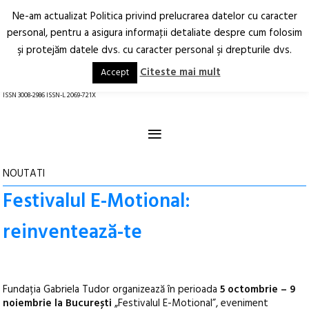
Ne-am actualizat Politica privind prelucrarea datelor cu caracter
Deschide
RO
EN
personal, pentru a asigura informaţii detaliate despre cum folosim
şi protejăm datele dvs. cu caracter personal şi drepturile dvs.
Arhitectură.
Oraș.
Societate.
Citeste mai mult
Accept
revistă online
ISSN 3008-2986 ISSN-L 2069-721X
≡
NOUTATI
Festivalul E-Motional:
reinventează-te
Fundația Gabriela Tudor organizează în perioada
5 octombrie – 9
noiembrie la București
„Festivalul E-Motional”, eveniment