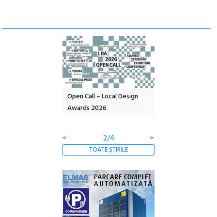
nd: POELANDA – parc
Open Call – Local Design
Anuala de artă urba
e și co-creație
Awards 2026
Artown NOW #5:
Gramatica libertății
<
2/4
>
TOATE ȘTIRILE