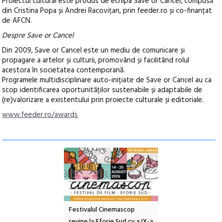
Proiectul cultural este produs de echipa Save or Cancel, compusă
din Cristina Popa și Andrei Racovițan, prin feeder.ro și co-finanțat
de AFCN.
Despre Save or Cancel
Din 2009, Save or Cancel este un mediu de comunicare și
propagare a artelor și culturii, promovând și facilitând rolul
acestora în societatea contemporană.
Programele multidisciplinare auto-inițiate de Save or Cancel au ca
scop identificarea oportunităților sustenabile și adaptabile de
(re)valorizare a existentului prin proiecte culturale și editoriale.
www.feeder.ro/awards
e artă urbană
Festivalul Cinemascop
Sleeping Beauties l
 NOW #5:
revine la Eforie Sud cu a IX-a
dulceață de amintiri