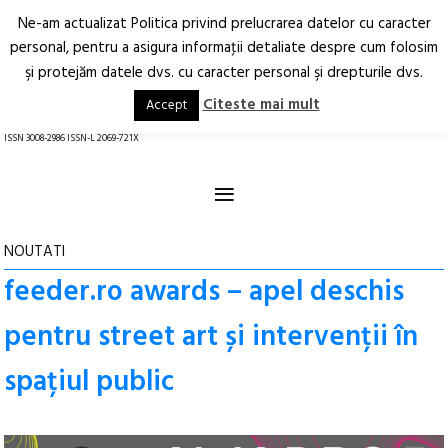
Ne-am actualizat Politica privind prelucrarea datelor cu caracter
Deschide
RO
EN
personal, pentru a asigura informaţii detaliate despre cum folosim
şi protejăm datele dvs. cu caracter personal şi drepturile dvs.
Arhitectură.
Oraș.
Societate.
Citeste mai mult
Accept
revistă online
ISSN 3008-2986 ISSN-L 2069-721X
≡
NOUTATI
feeder.ro awards – apel deschis
pentru street art și intervenții în
spațiul public