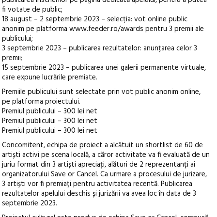
publicarea înscrierilor pe pagina dedicată apelului, pentru a putea
fi votate de public;
18 august – 2 septembrie 2023 – selecția: vot online public
anonim pe platforma www.feeder.ro/awards pentru 3 premii ale
publicului;
3 septembrie 2023 – publicarea rezultatelor: anunțarea celor 3
premii;
15 septembrie 2023 – publicarea unei galerii permanente virtuale,
care expune lucrările premiate.
Premiile publicului sunt selectate prin vot public anonim online,
pe platforma proiectului.
Premiul publicului – 300 lei net
Premiul publicului – 300 lei net
Premiul publicului – 300 lei net
Concomitent, echipa de proiect a alcătuit un shortlist de 60 de
artiști activi pe scena locală, a căror activitate va fi evaluată de un
juriu format din 3 artiști apreciați, alături de 2 reprezentanți ai
organizatorului Save or Cancel. Ca urmare a procesului de jurizare,
3 artiști vor fi premiați pentru activitatea recentă. Publicarea
rezultatelor apelului deschis și jurizării va avea loc în data de 3
septembrie 2023.