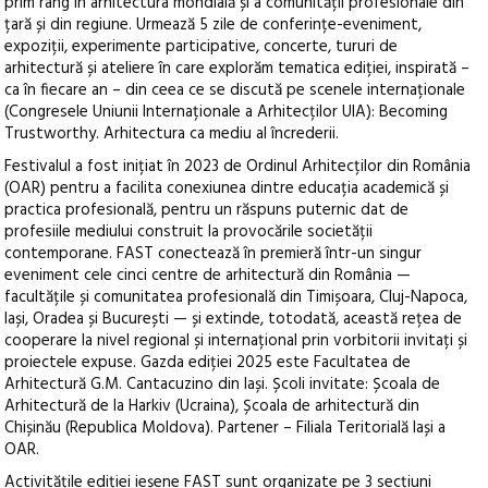
prim rang în arhitectura mondială și a comunității profesionale din
țară și din regiune. Urmează 5 zile de conferințe-eveniment,
expoziții, experimente participative, concerte, tururi de
arhitectură și ateliere în care explorăm tematica ediției, inspirată –
ca în fiecare an – din ceea ce se discută pe scenele internaționale
(Congresele Uniunii Internaționale a Arhitecților UIA): Becoming
Trustworthy. Arhitectura ca mediu al încrederii.
Festivalul a fost inițiat în 2023 de Ordinul Arhitecților din România
(OAR) pentru a facilita conexiunea dintre educația academică și
practica profesională, pentru un răspuns puternic dat de
profesiile mediului construit la provocările societății
contemporane. FAST conectează în premieră într-un singur
eveniment cele cinci centre de arhitectură din România —
facultățile și comunitatea profesională din Timișoara, Cluj-Napoca,
Iași, Oradea și București — și extinde, totodată, această rețea de
cooperare la nivel regional și internațional prin vorbitorii invitați și
proiectele expuse. Gazda ediției 2025 este Facultatea de
Arhitectură G.M. Cantacuzino din Iași. Școli invitate: Școala de
Arhitectură de la Harkiv (Ucraina), Școala de arhitectură din
Chișinău (Republica Moldova). Partener – Filiala Teritorială Iași a
OAR.
Activitățile ediției ieșene FAST sunt organizate pe 3 secțiuni