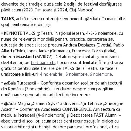
devenite deja tradiție după cele 2 ediții de festival desfășurate
până acum (2023, Timișoara și 2024, Cluj-Napoca):
TALKS
, adică o serie conferințe-eveniment, găzduite în mai multe
spații emblematice din Iași:
• KEYNOTE TALKS @Teatrul Național ieșean, 4-5-6 noiembrie, cu
nume de relevanță mondială pentru practica, cercetarea sau
educația de specialitate precum Andrea Deplazes (Elveția), Pablo
Allard (Chile), Jonas Janke (Germania), Francesca Torzo (Italia),
Gideon Maasland (MVRDV). Detalii despre invitați și programul
dezbterilor, pe
fast.oar.archi
. Locurile sunt limitate. Înregistrarea
gratuită pentru cele trei zile de TALKS de la Teatru se face la
următoarele link-uri:
4 noiembrie
,
5 noiembrie
,
6 noiembrie
.
• @Baia Turcească – Conferința decanilor școlilor de arhitectură
din România (7 noiembrie) – un dialog despre cum pregătim
următoarele generații de arhitecți de încredere
• @Aula Magna „Carmen Sylva” a Universității Tehnice „Gheorghe
Asachi” – Conferința Academică CONVERGENCE. Arhitectura ca
mediu al încrederii (4-6 noiembrie) și Dezbaterea FAST Alumni –
absolvenți ai școlilor, acum practicieni recunoscuți, în dialog cu
viitorii arhitecți și urbaniști despre parcursul profesional, etica