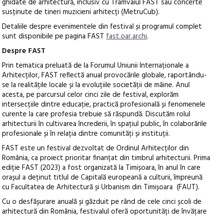
ghidate de arhitectură, inclusiv cu Tramvaiul FAST sau concerte
susținute de tineri muzicieni arhitecți (MetruCub).
Detaliile despre evenimentele din festival și programul complet
sunt disponibile pe pagina FAST
fast.oar.archi
.
Despre FAST
Prin tematica preluată de la Forumul Uniunii Internaționale a
Arhitecților, FAST reflectă anual provocările globale, raportându-
se la realitățile locale și la evoluțiile societății de mâine. Anul
acesta, pe parcursul celor cinci zile de festival, explorăm
intersecțiile dintre educație, practică profesională și fenomenele
curente la care profesia trebuie să răspundă. Discutăm rolul
arhitecturii în cultivarea încrederii, în spațiul public, în colaborările
profesionale și în relația dintre comunități și instituții.
FAST este un festival dezvoltat de Ordinul Arhitecților din
România, ca proiect prioritar finanțat din timbrul arhitecturii. Prima
ediție FAST (2023) a fost organizată la Timișoara, în anul în care
orașul a deținut titlul de Capitală europeană a culturii, împreună
cu Facultatea de Arhitectură și Urbanism din Timișoara (FAUT).
Cu o desfășurare anuală și găzduit pe rând de cele cinci școli de
arhitectură din România, festivalul oferă oportunități de învățare