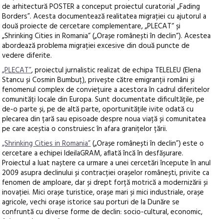
de arhitectură POSTER a conceput proiectul curatorial „Fading
Borders”. Acesta documentează realitatea migrației cu ajutorul a
două proiecte de cercetare complementare, „PLECAT“ și
„Shrinking Cities in Romania“ („Orașe românești în declin“). Acestea
abordează problema migrației excesive din două puncte de
vedere diferite.
„PLECAT”
, proiectul jurnalistic realizat de echipa TELELEU (Elena
Stancu și Cosmin Bumbuț), privește către emigranții români și
fenomenul complex de conviețuire a acestora în cadrul diferitelor
comunități locale din Europa. Sunt documentate dificultățile, pe
de-o parte și, pe de altă parte, oportunitățile ivite odată cu
plecarea din țară sau episoade despre noua viață și comunitatea
pe care aceștia o construiesc în afara granițelor țării.
„Shrinking Cities in Romania”
(„Orașe românești în declin”) este o
cercetare a echipei IdeilaGRAM, aflată încă în desfășurare.
Proiectul a luat naștere ca urmare a unei cercetări începute în anul
2009 asupra declinului și contracției orașelor românești, privite ca
fenomen de amploare, dar și drept forță motrică a modernizării și
inovației. Mici orașe turistice, orașe mari și mici industriale, orașe
agricole, vechi orașe istorice sau porturi de la Dunăre se
confruntă cu diverse forme de declin: socio-cultural, economic,