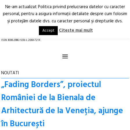
Ne-am actualizat Politica privind prelucrarea datelor cu caracter
Deschide
RO
EN
personal, pentru a asigura informaţii detaliate despre cum folosim
şi protejăm datele dvs. cu caracter personal şi drepturile dvs.
Arhitectură.
Oraș.
Societate.
Citeste mai mult
Accept
revistă online
ISSN 3008-2986 ISSN-L 2069-721X
≡
NOUTATI
„Fading Borders”, proiectul
României de la Bienala de
Arhitectură de la Veneția, ajunge
în București