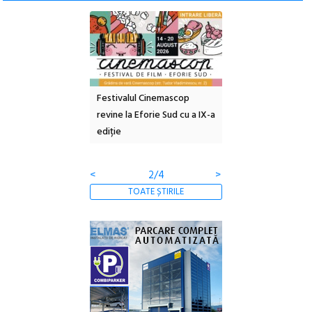
e artă urbană
Festivalul Cinemascop
Sleeping Beauties l
 NOW #5:
revine la Eforie Sud cu a IX-a
dulceață de amintiri
a libertății
ediție
borcan, o cameră ob
clătite cu apă miner
<
2/4
>
TOATE ȘTIRILE