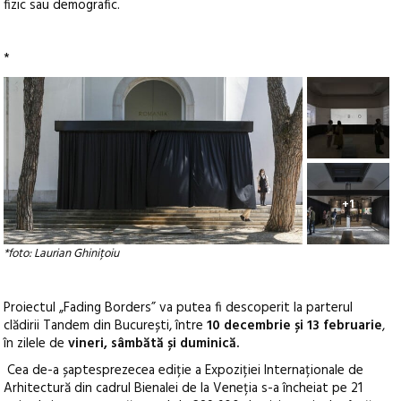
fizic sau demografic.
*
+1
*foto: Laurian Ghinițoiu
Proiectul „Fading Borders” va putea fi descoperit la parterul
clădirii Tandem din București, între
10 decembrie și 13 februarie
,
în zilele de
vineri, sâmbătă și duminică.
Cea de-a șaptesprezecea ediție a Expoziției Internaționale de
Arhitectură din cadrul Bienalei de la Veneția s-a încheiat pe 21