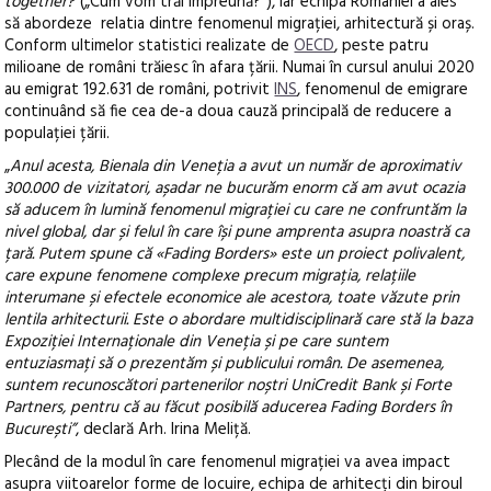
together?”
(„Cum vom trăi împreună?“), iar echipa României a ales
să abordeze relatia dintre fenomenul migrației, arhitectură și oraș.
Conform ultimelor statistici realizate de
OECD
, peste patru
milioane de români trăiesc în afara țării. Numai în cursul anului 2020
au emigrat 192.631 de români, potrivit
INS
, fenomenul de emigrare
continuând să fie cea de-a doua cauză principală de reducere a
populației țării.
„
Anul acesta, Bienala din Veneția a avut un număr de aproximativ
300.000 de vizitatori, așadar ne bucurăm enorm că am avut ocazia
să aducem în lumină fenomenul migrației cu care ne confruntăm la
nivel global, dar și felul în care își pune amprenta asupra noastră ca
țară. Putem spune că «Fading Borders» este un proiect polivalent,
care expune fenomene complexe precum migrația, relațiile
interumane și efectele economice ale acestora, toate văzute prin
lentila arhitecturii. Este o abordare multidisciplinară care stă la baza
Expoziției Internaționale din Veneția și pe care suntem
entuziasmați să o prezentăm și publicului român. De asemenea,
suntem recunoscători partenerilor noștri UniCredit Bank și Forte
Partners, pentru că au făcut posibilă aducerea Fading Borders în
București”
, declară Arh. Irina Meliță.
Plecând de la modul în care fenomenul migrației va avea impact
asupra viitoarelor forme de locuire, echipa de arhitecți din biroul