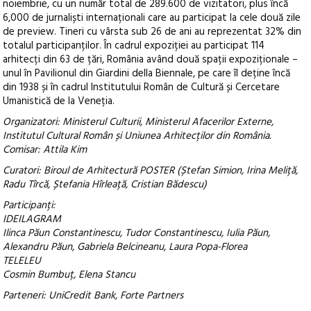
noiembrie, cu un număr total de 289.600 de vizitatori, plus încă
6,000 de jurnaliști internaționali care au participat la cele două zile
de preview. Tineri cu vârsta sub 26 de ani au reprezentat 32% din
totalul participanților. În cadrul expoziției au participat 114
arhitecți din 63 de țări, România având două spații expoziționale –
unul în Pavilionul din Giardini della Biennale, pe care îl deține încă
din 1938 și în cadrul Institutului Român de Cultură și Cercetare
Umanistică de la Veneția.
Organizatori: Ministerul Culturii, Ministerul Afacerilor Externe,
Institutul Cultural Român și Uniunea Arhitecților din România.
Comisar: Attila Kim
Curatori: Biroul de Arhitectură POSTER (Ștefan Simion, Irina Meliță,
Radu Tîrcă, Ștefania Hîrleață, Cristian Bădescu)
Participanți:
IDEILAGRAM
Ilinca Păun Constantinescu, Tudor Constantinescu, Iulia Păun,
Alexandru Păun, Gabriela Belcineanu, Laura Popa-Florea
TELELEU
Cosmin Bumbuț, Elena Stancu
Parteneri: UniCredit Bank, Forte Partners