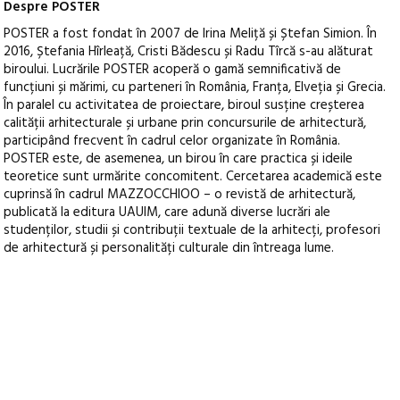
Despre POSTER
POSTER a fost fondat în 2007 de Irina Meliță și Ștefan Simion. În
2016, Ștefania Hîrleață, Cristi Bădescu și Radu Tîrcă s-au alăturat
biroului. Lucrările POSTER acoperă o gamă semnificativă de
funcțiuni și mărimi, cu parteneri în România, Franța, Elveția și Grecia.
În paralel cu activitatea de proiectare, biroul susține creșterea
calității arhitecturale și urbane prin concursurile de arhitectură,
participând frecvent în cadrul celor organizate în România.
POSTER este, de asemenea, un birou în care practica și ideile
teoretice sunt urmărite concomitent. Cercetarea academică este
cuprinsă în cadrul MAZZOCCHIOO – o revistă de arhitectură,
publicată la editura UAUIM, care adună diverse lucrări ale
studenților, studii și contribuții textuale de la arhitecți, profesori
de arhitectură și personalități culturale din întreaga lume.