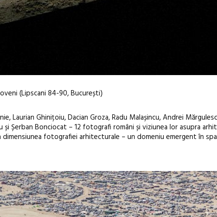
veni (Lipscani 84-90, București)
nie, Laurian Ghinițoiu, Dacian Groza, Radu Malașincu, Andrei Mărgulesc
u și Șerban Bonciocat – 12 fotografi români și viziunea lor asupra arhite
în dimensiunea fotografiei arhitecturale – un domeniu emergent în spa
Sleeping Beau
dulceață de a
borcan, o ca
clătite cu ap