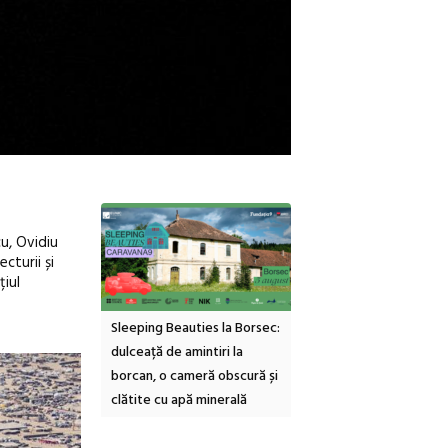
u, Ovidiu
cturii și
țiul
ties la Borsec:
Festivalul Strada
Picasso inaugurează nou
mintiri la
Armenească #10: concerte,
Art Encounters. Timișoa
meră obscură și
ateliere și întâlniri în Grădina
va avea un nou spațiu
ă minerală
Botanică
cultural dedicat artei
contemporane, educației