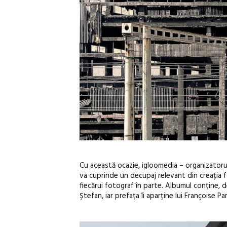
Cu această ocazie, igloomedia – organizatorul
va cuprinde un decupaj relevant din creația fo
fiecărui fotograf în parte. Albumul conține, 
Ștefan, iar prefața îi aparține lui Françoise Pam