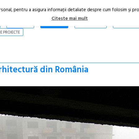
rsonal, pentru a asigura informaţii detaliate despre cum folosim şi pr
Citeste mai mult
ARTICOLE
STIRI
REVISTA PRINT
CONTACT
E PROIECTE
Arhitectură din România