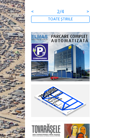
comunității
<
3/4
>
TOATE ȘTIRILE