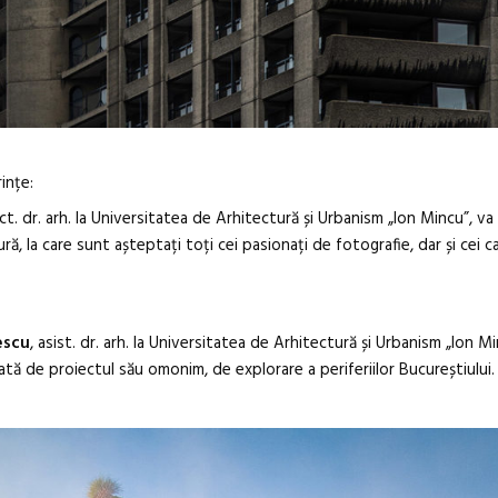
ințe:
ect. dr. arh. la Universitatea de Arhitectură și Urbanism „Ion Mincu”, va
ă, la care sunt așteptați toți cei pasionați de fotografie, dar și cei c
escu
, asist. dr. arh. la Universitatea de Arhitectură și Urbanism „Ion Mi
ată de proiectul său omonim, de explorare a periferiilor Bucureștiului.