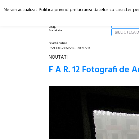
Ne-am actualizat Politica privind prelucrarea datelor cu caracter pe
Arhitectură.
NOI
Oraș.
Societate.
BIBLIOTECA D
revistă online
ISSN 3008-2986 ISSN-L 2069-721X
NOUTATI
F A R. 12 Fotografi de 