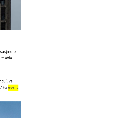
 susține o
are abia
ncu”, va
 / Fb
event