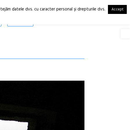
otejăm datele dvs. cu caracter personal şi drepturile dvs.
Accept
RO
EN
SHOP
Deschide