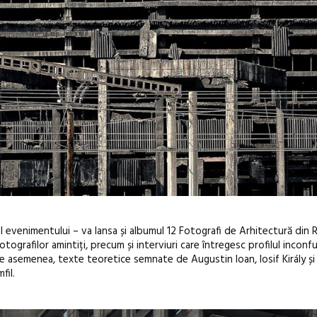
 evenimentului – va lansa și albumul 12 Fotografi de Arhitectură din 
tografilor amintiți, precum și interviuri care întregesc profilul inconfu
de asemenea, texte teoretice semnate de Augustin Ioan, Iosif Király și
fil.