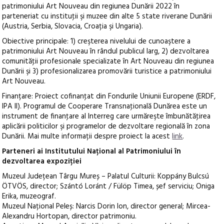
patrimoniului Art Nouveau din regiunea Dunării 2022 în
parteneriat cu instituţii şi muzee din alte 5 state riverane Dunării
(Austria, Serbia, Slovacia, Croația şi Ungaria).
Obiective principale: 1) creşterea nivelului de cunoaştere a
patrimoniului Art Nouveau în rândul publicul larg, 2) dezvoltarea
comunităţii profesionale specializate în Art Nouveau din regiunea
Dunării şi 3) profesionalizarea promovării turistice a patrimoniului
Art Nouveau.
Finanțare: Proiect cofinanţat din Fondurile Uniunii Europene (ERDF,
IPA II). Programul de Cooperare Transnaţională Dunărea este un
instrument de finanţare al Interreg care urmăreşte îmbunătăţirea
aplicării politicilor şi programelor de dezvoltare regională în zona
Dunării. Mai multe informații despre proiect la acest
link
.
Parteneri ai Institutului Național al Patrimoniului în
dezvoltarea expoziției
Muzeul Județean Târgu Mureș – Palatul Culturii: Koppány Bulcsú
ÖTVÖS, director; Szántó Loránt / Fülöp Timea, șef serviciu; Oniga
Erika, muzeograf.
Muzeul Național Peleș: Narcis Dorin Ion, director general; Mircea-
Alexandru Hortopan, director patrimoniu.