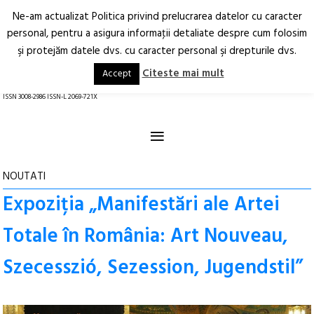
Ne-am actualizat Politica privind prelucrarea datelor cu caracter
Deschide
RO
EN
personal, pentru a asigura informaţii detaliate despre cum folosim
şi protejăm datele dvs. cu caracter personal şi drepturile dvs.
Arhitectură.
Oraș.
Societate.
Citeste mai mult
Accept
revistă online
ISSN 3008-2986 ISSN-L 2069-721X
≡
NOUTATI
Expoziția „Manifestări ale Artei
Totale în România: Art Nouveau,
Szecesszió, Sezession, Jugendstil”