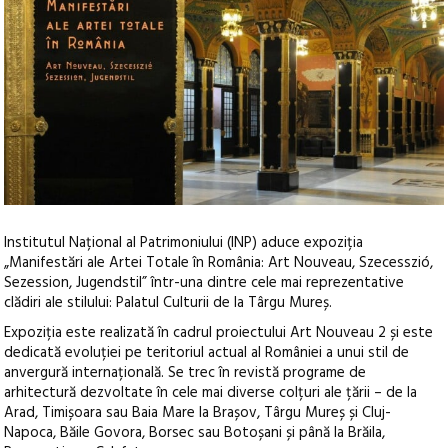
Institutul Național al Patrimoniului (INP) aduce expoziția
„Manifestări ale Artei Totale în România: Art Nouveau, Szecesszió,
Sezession, Jugendstil” într-una dintre cele mai reprezentative
clădiri ale stilului: Palatul Culturii de la Târgu Mureș.
Expoziția este realizată în cadrul proiectului Art Nouveau 2 și este
dedicată evoluției pe teritoriul actual al României a unui stil de
anvergură internațională. Se trec în revistă programe de
arhitectură dezvoltate în cele mai diverse colțuri ale țării – de la
Arad, Timișoara sau Baia Mare la Brașov, Târgu Mureș și Cluj-
Napoca, Băile Govora, Borsec sau Botoșani și până la Brăila,