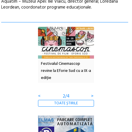
Aquatim – Muzeul Apei: Ilie Vlaicu, director general; Loredana
Leordean, coordonator programe educaționale.
ul Cinemascop
Sleeping Beauties la Borsec:
Festivalul Strada
 Eforie Sud cu a IX-a
dulceață de amintiri la
Armenească #10: c
borcan, o cameră obscură și
ateliere și întâlniri 
clătite cu apă minerală
Botanică
<
3/4
>
TOATE ȘTIRILE