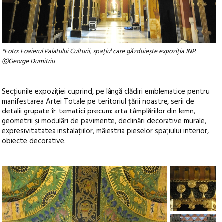
*Foto: Foaierul Palatului Culturii, spațiul care găzduiește expoziția INP.
ⓒGeorge Dumitriu
Secțiunile expoziției cuprind, pe lângă clădiri emblematice pentru
manifestarea Artei Totale pe teritoriul țării noastre, serii de
detalii grupate în tematici precum: arta tâmplăriilor din lemn,
geometrii și modulări de pavimente, declinări decorative murale,
expresivitatatea instalațiilor, măiestria pieselor spațiului interior,
obiecte decorative.