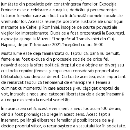
jumătate din populație prin constrângerea femeilor.
Expoziția
Eroinele este o celebrare a curajului, dedicării și perseverenței
tuturor femeilor care au sfidat cu îndrăzneală normele sociale ale
vremurilor lor. Aceasta reunește portrete ilustrate ale unor figuri
marcante ale Cehiei și României, însoțite de scurte povești ale
vieților lor impresionante. După ce a fost prezentată la București,
expoziția ajunge la Muzeul Etnografic al Transilvaniei din Cluj-
Napoca, de pe 11 februarie 2021, începând cu ora 16:00.
Multă lume este deja familiarizată cu faptul că, până nu demult,
femeile au fost excluse din procesele sociale de orice fel,
neavând acces la sfera politică, dreptul de a obține un divorț sau
custodia copiilor (femeia și copiii erau considerați proprietatea
bărbatului), sau dreptul de vot. Cu toate acestea, este important
de remarcat faptul că fenomenul de emancipare a femeii a
culminat cu momentul în care acestea și-au câștigat dreptul de
vot, întrucât a nega unei categorii libertatea de a alege înseamnă
a-i nega existența la nivelul societății.
În societatea cehă, acest eveniment a avut loc acum 100 de ani,
când a fost promulgată o lege în acest sens. Acest fapt a
însemnat, pe lângă eliberarea femeilor și posibilitatea de a-și
decide propriul viitor, o recunoaștere a statutului lor în societate.