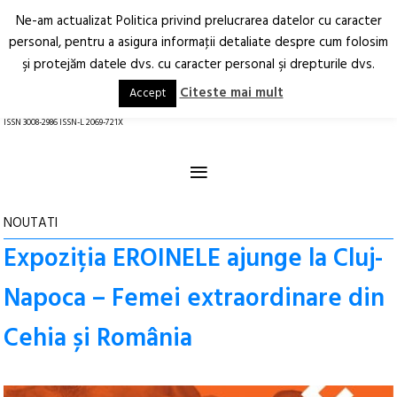
Ne-am actualizat Politica privind prelucrarea datelor cu caracter
Deschide
RO
EN
personal, pentru a asigura informaţii detaliate despre cum folosim
şi protejăm datele dvs. cu caracter personal şi drepturile dvs.
Arhitectură.
Oraș.
Societate.
Citeste mai mult
Accept
revistă online
ISSN 3008-2986 ISSN-L 2069-721X
≡
NOUTATI
Expoziția EROINELE ajunge la Cluj-
Napoca – Femei extraordinare din
Cehia și România