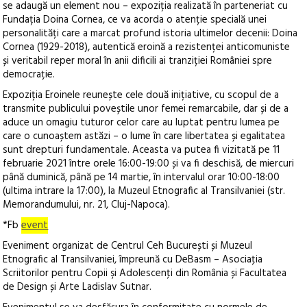
se adaugă un element nou – expoziția realizată în parteneriat cu
Fundația Doina Cornea, ce va acorda o atenție specială unei
personalități care a marcat profund istoria ultimelor decenii: Doina
Cornea (1929-2018), autentică eroină a rezistenței anticomuniste
și veritabil reper moral în anii dificili ai tranziției României spre
democrație.
Expoziția Eroinele reunește cele două inițiative, cu scopul de a
transmite publicului poveștile unor femei remarcabile, dar și de a
aduce un omagiu tuturor celor care au luptat pentru lumea pe
care o cunoaștem astăzi – o lume în care libertatea și egalitatea
sunt drepturi fundamentale. Aceasta va putea fi vizitată pe 11
februarie 2021 între orele 16:00-19:00 și va fi deschisă, de miercuri
până duminică, până pe 14 martie, în intervalul orar 10:00-18:00
(ultima intrare la 17:00), la Muzeul Etnografic al Transilvaniei (str.
Memorandumului, nr. 21, Cluj-Napoca).
*Fb
event
Eveniment organizat de Centrul Ceh București și Muzeul
Etnografic al Transilvaniei, împreună cu DeBasm – Asociaţia
Scriitorilor pentru Copii şi Adolescenţi din România și Facultatea
de Design și Arte Ladislav Sutnar.