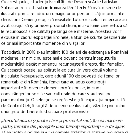
Cu acest prilej, studenții Facultății de Design și Arte Ladislav
Sutnar au realizat, sub îndrumarea Renátei Fučíková, o serie de
ilustrații prin care aduc un omagiu unor personalități importante
din istoria Cehiei și elogiază reușitele tuturor acelor femei care au
avut curajul să își urmeze propriul drum, într-o lume care refuza să
le recunoască alte calități pe lângă cele materne. Acestea vor fi
expuse în cadrul expoziției Eroinele, alături de scurte descrieri ale
celor mai importante momente din viața lor.
Totodată, în 2018 s-au împlinit 100 de ani de existență a României
moderne, iar nimic nu este mai elocvent pentru începuturile
modernității decât momentul recunoașterii drepturilor femeilor.
Cu această ocazie, au apărut la editura Univers două volume
intitulate Nesupusele, care adună 100 de povești ale femeilor
remarcabile din România, femei care au adus contribuții
importante în diverse domenii profesionale, în ciuda
constrângerilor sociale sau culturale de care s-au lovit pe
parcursul vieții. O selecție se regăsește și în expoziția organizată
de Centrul Ceh, însoțită de o serie de ilustrații, văzute prin ochii
unui grup de tinere ilustratoare profesioniste.
„
Trecutul nostru și poate chiar și prezentul sunt, în cea mai mare
parte, formate din poveștile unor bărbați importanți – e de ajuns
să aruncăm o privire în jur la numele străzilor, la statuile din orașe și