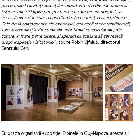
parcuri, sau la invitații discuțiilor importante din diverse domenii.
Este nevoie să lărgim perspectivele cu care ne-am obișnuit, iar
această expoziție este o contribuție, fie ea mică, la acest demers.
Cele două componente ale expoziției, cea cehă și cea românească,
sunt o combinație de nume ale unor femei cunoscute sau, din
contră, în mare parte uitate, și sperăm ca aceasta să servească
drept inspirație vizitatorilor
”, spune Robin Ujfaluši, directorul
Centrului Ceh.
+8
Cu ocazia organizării expoziției Eroinele în Cluj-Napoca, acesteia i