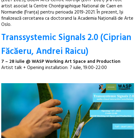
(2021-2025), BUDA Arts Centre Kortrijk (2017-2021) și a fost
artist asociat la Centre Chorégraphique National de Caen en
Normandie (Franța) pentru perioada 2019-2021. În prezent, își
finalizează cercetarea ca doctorand la Academia Națională de Arte
Oslo.
Transsystemic Signals 2.0 (Ciprian
Făcăeru, Andrei Raicu)
7 – 28 iulie @ WASP Working Art Space and Production
Artist talk + Opening installation: 7 iulie, 19:00-22:00