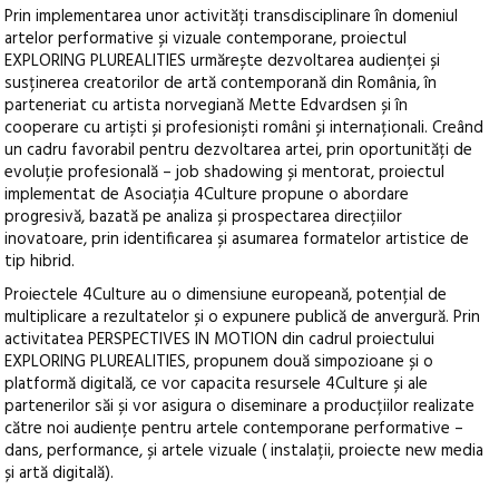
Prin implementarea unor activități transdisciplinare în domeniul
artelor performative și vizuale contemporane, proiectul
EXPLORING PLUREALITIES urmărește dezvoltarea audienței și
susținerea creatorilor de artă contemporană din România, în
parteneriat cu artista norvegiană Mette Edvardsen și în
cooperare cu artiști și profesioniști români și internaționali. Creând
un cadru favorabil pentru dezvoltarea artei, prin oportunități de
evoluție profesională – job shadowing și mentorat, proiectul
implementat de Asociația 4Culture propune o abordare
progresivă, bazată pe analiza și prospectarea direcțiilor
inovatoare, prin identificarea și asumarea formatelor artistice de
tip hibrid.
Proiectele 4Culture au o dimensiune europeană, potențial de
multiplicare a rezultatelor și o expunere publică de anvergură. Prin
activitatea PERSPECTIVES IN MOTION din cadrul proiectului
EXPLORING PLUREALITIES, propunem două simpozioane și o
platformă digitală, ce vor capacita resursele 4Culture și ale
partenerilor săi și vor asigura o diseminare a producțiilor realizate
către noi audiențe pentru artele contemporane performative –
dans, performance, și artele vizuale ( instalații, proiecte new media
și artă digitală).