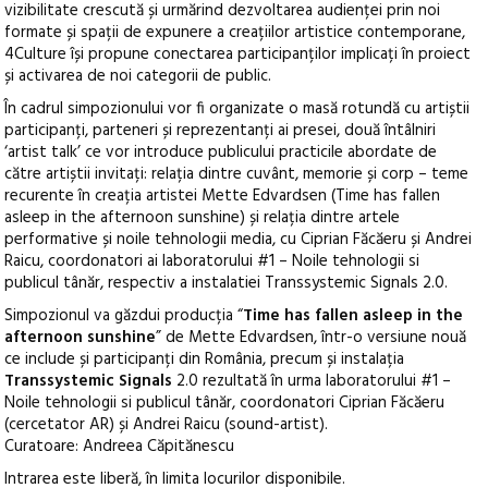
vizibilitate crescută și urmărind dezvoltarea audienței prin noi
formate și spații de expunere a creațiilor artistice contemporane,
4Culture își propune conectarea participanților implicați în proiect
și activarea de noi categorii de public.
În cadrul simpozionului vor fi organizate o masă rotundă cu artiștii
participanți, parteneri și reprezentanți ai presei, două întâlniri
‘artist talk’ ce vor introduce publicului practicile abordate de
către artiștii invitați: relația dintre cuvânt, memorie și corp – teme
recurente în creația artistei Mette Edvardsen (Time has fallen
asleep in the afternoon sunshine) și relația dintre artele
performative și noile tehnologii media, cu Ciprian Făcăeru și Andrei
Raicu, coordonatori ai laboratorului #1 – Noile tehnologii si
publicul tânăr, respectiv a instalatiei Transsystemic Signals 2.0.
Simpozionul va găzdui producția “
Time has fallen asleep in the
afternoon sunshine
” de Mette Edvardsen, într-o versiune nouă
ce include și participanți din România, precum și instalația
Transsystemic Signals
2.0 rezultată în urma laboratorului #1 –
Noile tehnologii si publicul tânăr, coordonatori Ciprian Făcăeru
(cercetator AR) și Andrei Raicu (sound-artist).
Curatoare: Andreea Căpitănescu
Intrarea este liberă, în limita locurilor disponibile.