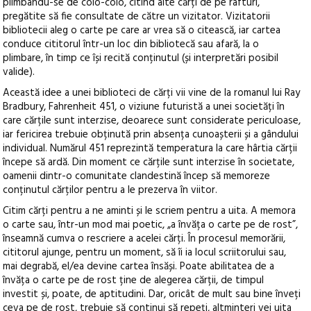
plimbându-se de colo-colo, citind alte cărți de pe rafturi,
pregătite să fie consultate de către un vizitator. Vizitatorii
bibliotecii aleg o carte pe care ar vrea să o citească, iar cartea
conduce cititorul într-un loc din bibliotecă sau afară, la o
plimbare, în timp ce își recită conținutul (și interpretări posibil
valide).
Această idee a unei biblioteci de cărți vii vine de la romanul lui Ray
Bradbury, Fahrenheit 451, o viziune futuristă a unei societăți în
care cărțile sunt interzise, deoarece sunt considerate periculoase,
iar fericirea trebuie obținută prin absența cunoașterii și a gândului
individual. Numărul 451 reprezintă temperatura la care hârtia cărții
începe să ardă. Din moment ce cărțile sunt interzise în societate,
oamenii dintr-o comunitate clandestină încep să memoreze
conținutul cărților pentru a le prezerva în viitor.
Citim cărți pentru a ne aminti și le scriem pentru a uita. A memora
o carte sau, într-un mod mai poetic, „a învăța o carte pe de rost”,
înseamnă cumva o rescriere a acelei cărți. În procesul memorării,
cititorul ajunge, pentru un moment, să îi ia locul scriitorului sau,
mai degrabă, el/ea devine cartea însăși. Poate abilitatea de a
învăța o carte pe de rost ține de alegerea cărții, de timpul
investit și, poate, de aptitudini. Dar, oricât de mult sau bine înveți
ceva pe de rost, trebuie să continui să repeți, altminteri vei uita