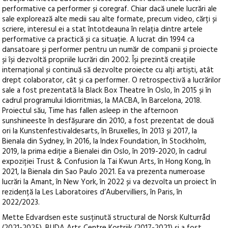
performative ca performer și coregraf. Chiar dacă unele lucrări ale
sale explorează alte medii sau alte formate, precum video, cărți și
scriere, interesul ei a stat întotdeauna în relația dintre artele
performative ca practică și ca situație. A lucrat din 1994 ca
dansatoare și performer pentru un număr de companii și proiecte
și își dezvoltă propriile lucrări din 2002. Își prezintă creațiile
internațional și continuă să dezvolte proiecte cu alți artiști, atât
drept colaborator, cât și ca performer. O retrospectivă a lucrărilor
sale a fost prezentată la Black Box Theatre în Oslo, în 2015 și în
cadrul programului Idiorritmias, la MACBA, în Barcelona, 2018.
Proiectul său, Time has fallen asleep in the afternoon
sunshineeste în desfășurare din 2010, a fost prezentat de două
ori la Kunstenfestivaldesarts, în Bruxelles, în 2013 și 2017, la
Bienala din Sydney, în 2016, la Index Foundation, în Stockholm,
2019, la prima ediție a Bienalei din Oslo, în 2019-2020, în cadrul
expoziției Trust & Confusion la Tai Kwun Arts, în Hong Kong, în
2021, la Bienala din Sao Paulo 2021. Ea va prezenta numeroase
lucrări la Amant, în New York, în 2022 și va dezvolta un proiect în
rezidență la Les Laboratoires d’Aubervilliers, în Paris, în
2022/2023.
Mette Edvardsen este susținută structural de Norsk Kulturråd