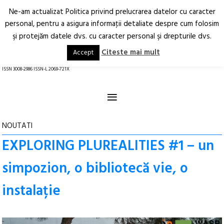
Ne-am actualizat Politica privind prelucrarea datelor cu caracter
Deschide
RO
EN
personal, pentru a asigura informaţii detaliate despre cum folosim
şi protejăm datele dvs. cu caracter personal şi drepturile dvs.
Arhitectură.
Oraș.
Societate.
Citeste mai mult
Accept
revistă online
ISSN 3008-2986 ISSN-L 2069-721X
≡
NOUTATI
EXPLORING PLUREALITIES #1 – un
simpozion, o bibliotecă vie, o
instalație