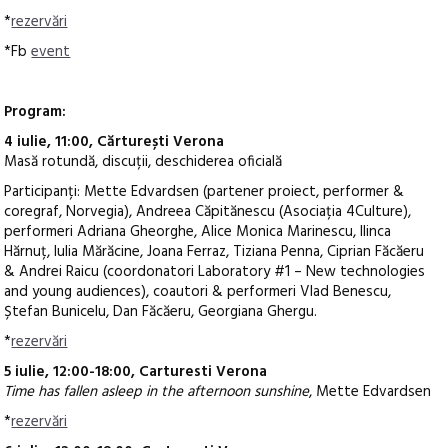
*
rezervări
*Fb
event
Program:
4 iulie, 11:00, Cărturești Verona
Masă rotundă, discuții, deschiderea oficială
Participanți: Mette Edvardsen (partener proiect, performer &
coregraf, Norvegia), Andreea Căpitănescu (Asociația 4Culture),
performeri Adriana Gheorghe, Alice Monica Marinescu, Ilinca
Hărnuț, Iulia Mărăcine, Joana Ferraz, Tiziana Penna, Ciprian Făcăeru
& Andrei Raicu (coordonatori Laboratory #1 – New technologies
and young audiences), coautori & performeri Vlad Benescu,
Ștefan Bunicelu, Dan Făcăeru, Georgiana Ghergu.
*
rezervări
5 iulie, 12:00-18:00, Carturesti Verona
Time has fallen asleep in the afternoon sunshine
, Mette Edvardsen
*
rezervări