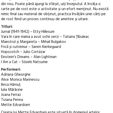
din nou. Poate până ajungi la sfârșit, uiți începutul. A învăța o
carte pe de rost este o activitate și un efort menținut. Nu există
nimic final sau material de obținut, practica învățării unei cărți pe
de rost fiind un proces continuu de amintire și uitare.
Titluri:
Jurnal (1941-1942) – Etty Hillesum
Vara în care mama a avut ochii verzi – Tatiana Țîbuleac
Maestrul și Margareta – Mihail Bulgakov
Frică și cutremur – Søren Kierkegaard
Hopscotch – Julio Cortázar
Einstein’s Dreams – Alan Lightman
I Am a Cat – Sōseki Natsume
Performeri:
Adriana Gheorghe
Alice Monica Marinescu
Ilinca Hărnuț
Iulia Mărăcine
Joana Ferraz
Tiziana Penna
Mette Edvardsen
Creația lui Mette Edvardsen este situată în domeniul artelor