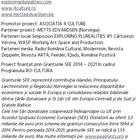
exploringplurealities.com
www.4culture.ro
www.metteedvardsen.be
Promotor proiect: ASOCIATIA 4 CULTURE
Partener proiect: METTE EDVARDSEN (Norvegia)
Parteneri locali Simpozion EXPLORING PLUREALITIES #1: Cărturești
Verona, WASP Working Art Space and Production.
Parteneri media: Radio România Cultural, Modernism, Revista
Zeppelin, Revista ARTA, Feeder, IQads, România Pozitivă
Proiect finanțat prin Granturile SEE 2014 – 2021 în cadrul
Programului RO-CULTURA.
Granturile SEE reprezintă contribuția Islandei, Principatului
Liechtenstein și Regatului Norvegiei la reducerea disparităților
economice și sociale în Europa și consolidarea relațiilor bilaterale
dintre țările donatoare și 15 țări UE din Europa Centrală și de Sud și
Statele Baltice.
Cele trei țări donatoare cooperează îndeaproape cu UE prin
Acordul Spațiului Economic European (SEE). Donatorii au oferit 3,3
miliarde de euro prin schema de granturi consecutive între 1994 și
2014. Pentru perioada 2014-2021, granturile SEE se ridică la 1,55
miliarde de euro. Mai multe informații pe:
www.eeagrants.org
și