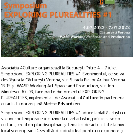
Asociația 4Culture organizează la București, între 4 – 7 iulie,
Simpozionul EXPLORING PLUREALITIES #1. Evenimentul, ce se va
desfășura la Cărturești Verona, str. Strada Pictor Arthur Verona
13-15 și WASP Working Art Space and Production
, str. Ion
Minulescu 67-93, face parte din proiectul EXPLORING
PLUREALITIES, implementat de Asociația
4Culture
în parteneriat
cu artista norvegiană
Mette Edvardsen
.
Simpozionul EXPLORING PLUREALITIES #1 aduce laolaltă artiști cu
viziuni contemporane incluzive la nivel artistic, politic si socio-
cultural, creatori pluridisciplinari și tematici de actualitate la nivel
local și european. Dezvoltând cadrul ideal pentru o expunere și