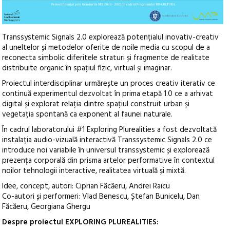
Transsystemic Signals 2.0 explorează potențialul inovativ-creativ
al uneltelor și metodelor oferite de noile media cu scopul de a
reconecta simbolic diferitele straturi și fragmente de realitate
distribuite organic în spațiul fizic, virtual și imaginar.
Proiectul interdisciplinar urmărește un proces creativ iterativ ce
continuă experimentul dezvoltat în prima etapă 1.0 ce a arhivat
digital și explorat relația dintre spațiul construit urban și
vegetația spontană ca exponent al faunei naturale.
În cadrul laboratorului #1 Exploring Plurealities a fost dezvoltată
instalația audio-vizuală interactivă Transsystemic Signals 2.0 ce
introduce noi variabile în universul transsystemic și explorează
prezența corporală din prisma artelor performative în contextul
noilor tehnologii interactive, realitatea virtuală și mixtă.
Idee, concept, autori: Ciprian Făcăeru, Andrei Raicu
Co-autori și performeri: Vlad Benescu, Ștefan Bunicelu, Dan
Făcăeru, Georgiana Ghergu
Despre proiectul EXPLORING PLUREALITIES: