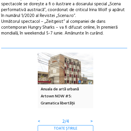
spectacole se doreşte a fi o ilustrare a dosarului special „Scena
performativă austriacă”, coordonat de criticul Irina Wolf şi apărut
în numărul 1/2020 al Revistei „Scena.ro“.
Următorul spectacol – „Zeitgeist“ al companiei de dans
contemporan Hungry Sharks – va fi difuzat online, în premieră
mondială, în weekendul 5-7 iunie. Amănunte în curând.
l – Local Design
Anuala de artă urbană
Festivalul Cinemas
 2026
Artown NOW #5:
revine la Eforie Sud 
Gramatica libertății
ediție
<
2/4
>
TOATE ȘTIRILE