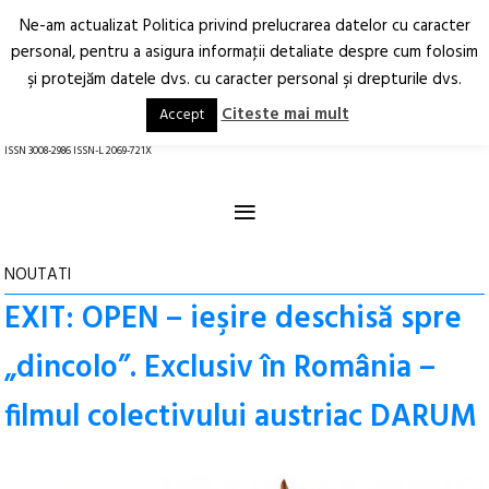
Ne-am actualizat Politica privind prelucrarea datelor cu caracter
Deschide
RO
EN
personal, pentru a asigura informaţii detaliate despre cum folosim
şi protejăm datele dvs. cu caracter personal şi drepturile dvs.
Arhitectură.
Oraș.
Societate.
Citeste mai mult
Accept
revistă online
ISSN 3008-2986 ISSN-L 2069-721X
≡
NOUTATI
EXIT: OPEN – ieşire deschisă spre
„dincolo”. Exclusiv în România –
filmul colectivului austriac DARUM