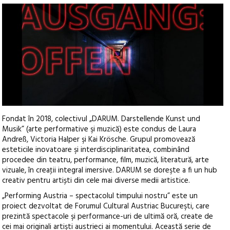
Fondat în 2018, colectivul „DARUM. Darstellende Kunst und
Musik” (arte performative şi muzică) este condus de Laura
Andreß, Victoria Halper şi Kai Krösche. Grupul promovează
esteticile inovatoare şi interdisciplinaritatea, combinând
procedee din teatru, performance, film, muzică, literatură, arte
vizuale, în creaţii integral imersive. DARUM se doreşte a fi un hub
creativ pentru artiști din cele mai diverse medii artistice.
„Performing Austria – spectacolul timpului nostru” este un
proiect dezvoltat de Forumul Cultural Austriac Bucureşti, care
prezintă spectacole şi performance-uri de ultimă oră, create de
cei mai originali artişti austrieci ai momentului. Această serie de