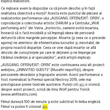
explică realizatorii.
Ce mijloace avem la dispoziţie ca să privim deschis şi în faţă
realitatea obiectivă a morţii? Acesta este punctul de plecare al
realizatorilor performance-ului „AUSGANG: OFFEN/EXIT: OPEN”, o
coproducţie a colectivului artistic DARUM şi a Centrului „WUK
performing arts” din Viena. „Instinctiv, oamenii evită moartea,
încearcă să o facă invizibilă și să împingă ideea de persoană
defunctă către marginile percepției. Moarte (și ceea ce o precede:
agonia) ne amintesc de efemeritatea lucrurilor și, inevitabil, de
propria noastră dispariție. Ceea ce vine după moarte se află
dincolo de cunoștințele pe care le deţinem și ne împinge pe
tărâmul credinței și al speculațiilor”, arată artiştii implicaţi.
„AUSGANG: OFFEN/EXIT: OPEN” este continuarea unui alt proiect
ambiţios, „UNINVITED GUESTS” (Musafiri nepoftiţi), despre
persoanele decedate şi îngropate anonim. Acest performance a
fost nominalizat la Premiul special Nestroy 2019, cele mai
prestigioase premii teatrale austriece. Puteţi citi
aici
o cronică
despre acest proiect, scrisă de Irina Wolf pentru Yorick
(www.amfiteatru.com).
Filmul durează 100 de minute și este subtitrat în limba engleză.
Filmul va putea fi vizionat
aici
.