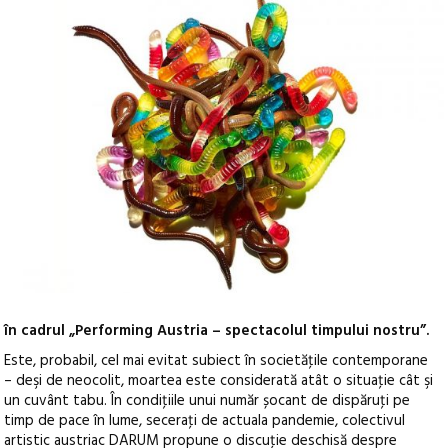
în cadrul „Performing Austria – spectacolul timpului nostru”.
Este, probabil, cel mai evitat subiect în societăţile contemporane
– deşi de neocolit, moartea este considerată atât o situaţie cât şi
un cuvânt tabu. În condiţiile unui număr șocant de dispăruţi pe
timp de pace în lume, seceraţi de actuala pandemie, colectivul
artistic austriac DARUM propune o discuţie deschisă despre