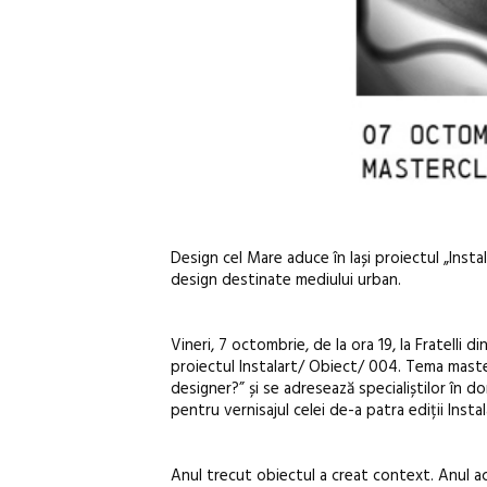
Design cel Mare aduce în Iași proiectul „Inst
design destinate mediului urban.
Vineri, 7 octombrie, de la ora 19, la Fratelli d
proiectul Instalart/ Obiect/ 004. Tema master
designer?”
și se adresează specialiștilor în do
pentru vernisajul celei de-a patra ediții Insta
Anul trecut obiectul a creat context. Anul ac