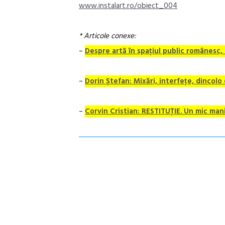
www.instalart.ro/obiect_004
* Articole conexe:
–
Despre artă în spațiul public românesc, 
–
Dorin Ştefan: Mixări, interfeţe, dincolo
–
Corvin Cristian: RESTITUȚIE. Un mic man