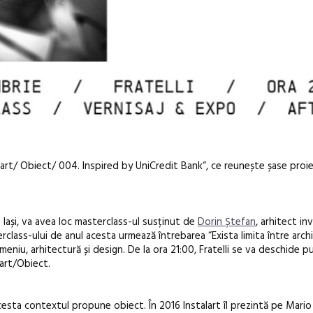
alart/ Obiect/ 004. Inspired by UniCredit Bank“, ce reunește șase proi
in Iași, va avea loc masterclass-ul susținut de
Dorin Ștefan
, arhitect inv
class-ului de anul acesta urmează întrebarea “Exista limita între archi
meniu, arhitectură și design. De la ora 21:00, Fratelli se va deschide pu
În curând: P
lart/Obiect.
de poezie și 
esta contextul propune obiect. În 2016 Instalart îl prezintă pe Mario