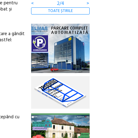
ate pentru
<
2/4
>
bat și
TOATE ȘTIRILE
care a gândit
astfel:
începând cu