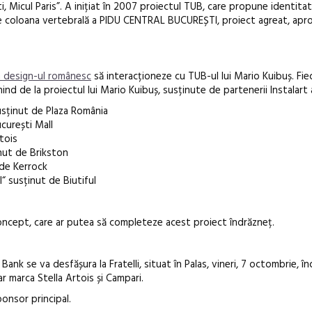
i, Micul Paris”. A inițiat în 2007 proiectul TUB, care propune identit
te coloana vertebrală a PIDU CENTRAL BUCUREȘTI, proiect agreat, apro
în design-ul românesc
să interacționeze cu TUB-ul lui Mario Kuibuș. Fie
ind de la proiectul lui Mario Kuibuș, susținute de partenerii Instalart 
usținut de Plaza România
curești Mall
tois
nut de Brikston
de Kerrock
“ susținut de Biutiful
concept, care ar putea să completeze acest proiect îndrăzneț.
Bank se va desfășura la Fratelli, situat în Palas, vineri, 7 octombrie, 
 marca Stella Artois și Campari.
onsor principal.