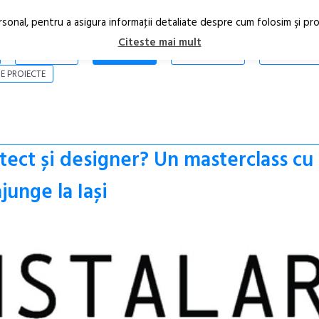
rsonal, pentru a asigura informaţii detaliate despre cum folosim şi pr
Citeste mai mult
ARTICOLE
STIRI
REVISTA PRINT
CONTACT
E PROIECTE
hitect și designer? Un masterclass cu
junge la Iași