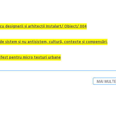
cu designerii și arhitecții Instalart/ Obiect/ 004
 de sistem şi nu antisistem, cultură, contexte şi compensări.
ifest pentru micro texturi urbane
MAI MULTE