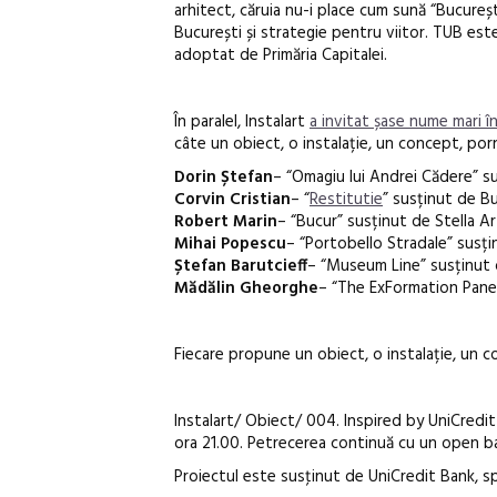
arhitect, căruia nu-i place cum sună “Bucureșt
București și strategie pentru viitor. TUB es
adoptat de Primăria Capitalei.
În paralel, Instalart
a invitat șase nume mari 
câte un obiect, o instalație, un concept, porn
Dorin Ștefan
– “Omagiu lui Andrei Cădere” s
Corvin Cristian
– “
Restitutie
” susținut de Bu
Robert Marin
– “Bucur” susținut de Stella Ar
Mihai Popescu
– “Portobello Stradale” susți
Ștefan Barutcieff
– “Museum Line” susținut 
Mădălin Gheorghe
– “The ExFormation Panel
Fiecare propune un obiect, o instalație, un 
Instalart/ Obiect/ 004. Inspired by UniCredit 
ora 21.00. Petrecerea continuă cu un open bar
Proiectul este susţinut de UniCredit Bank, sp