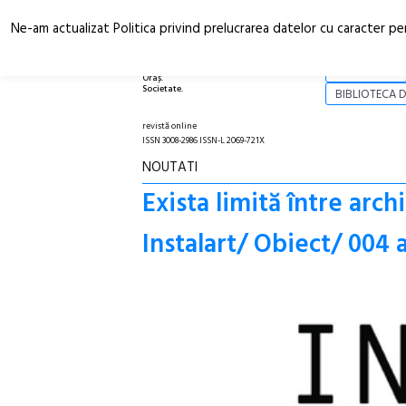
Ne-am actualizat Politica privind prelucrarea datelor cu caracter pe
Arhitectură.
NOI
Oraș.
Societate.
BIBLIOTECA D
revistă online
ISSN 3008-2986 ISSN-L 2069-721X
NOUTATI
Exista limită între arc
Instalart/ Obiect/ 004 a