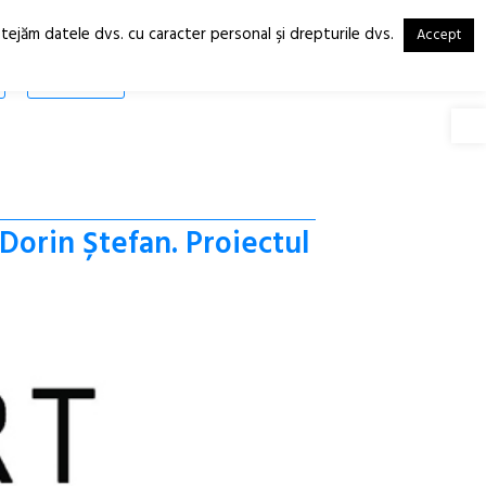
otejăm datele dvs. cu caracter personal şi drepturile dvs.
Accept
RO
EN
SHOP
Deschide
 Dorin Ștefan. Proiectul