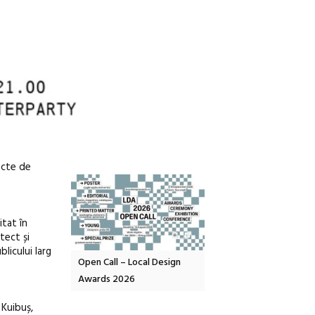
ecte de
itat în
tect și
blicului larg
OELANDA – parc
Open Call – Local Design
Anuala de artă urbană
co-creație
Awards 2026
Artown NOW #5:
Gramatica libertății
 Kuibuș,