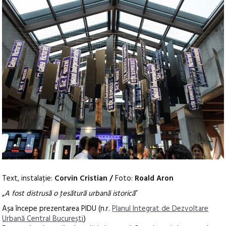
Text, instalație:
Corvin Cristian /
Foto:
Roald Aron
„
A fost distrusă o ţesătură urbană istorică
”
Așa începe prezentarea PIDU (n.r.
Planul Integrat de Dezvoltare
Urbană Central București
)