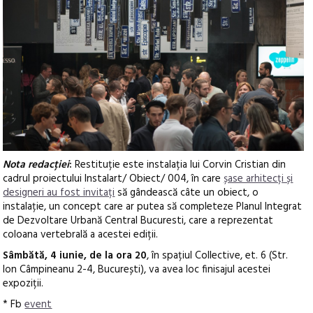
Nota redacției
:
Restituție este instalația lui Corvin Cristian din
cadrul proiectului Instalart/ Obiect/ 004, în care
șase arhitecți și
designeri au fost invitați
să gândească câte un obiect, o
instalație, un concept care ar putea să completeze Planul Integrat
de Dezvoltare Urbană Central Bucuresti, care a reprezentat
coloana vertebrală a acestei ediții.
Sâmbătă, 4 iunie, de la ora 20
, în spațiul Collective, et. 6 (Str.
Ion Câmpineanu 2-4, București), va avea loc finisajul acestei
expoziții.
* Fb
event