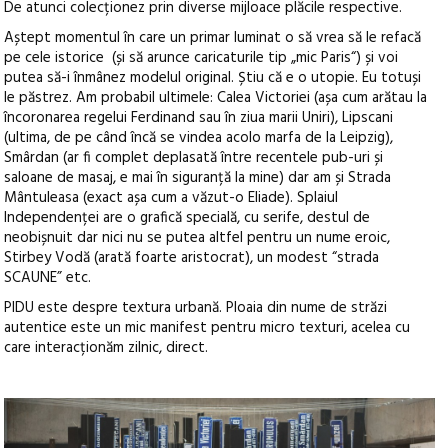
De atunci colecționez prin diverse mijloace plăcile respective.
Aștept momentul în care un primar luminat o să vrea să le refacă
pe cele istorice (și să arunce caricaturile tip „mic Paris“) și voi
putea să-i înmânez modelul original. Știu că e o utopie. Eu totuși
le păstrez. Am probabil ultimele: Calea Victoriei (așa cum arătau la
încoronarea regelui Ferdinand sau în ziua marii Uniri), Lipscani
(ultima, de pe când încă se vindea acolo marfa de la Leipzig),
Smârdan (ar fi complet deplasată între recentele pub-uri și
saloane de masaj, e mai în siguranță la mine) dar am și Strada
Mântuleasa (exact așa cum a văzut-o Eliade). Splaiul
Independenței are o grafică specială, cu serife, destul de
neobișnuit dar nici nu se putea altfel pentru un nume eroic,
Stirbey Vodă (arată foarte aristocrat), un modest “strada
SCAUNE” etc.
PIDU este despre textura urbană. Ploaia din nume de străzi
autentice este un mic manifest pentru micro texturi, acelea cu
care interacționăm zilnic, direct.