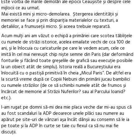
Este vorba de marile demolări ale epocii Ceaușiste și despre cele
mijlocii ce au urmat.
Mai există mini și micro-demolarea. Ștergerea identității și
memoriei se face și prin dispariția materialelor cu texturi, a
detaliilor, a frumuseții micro. Și aceea trebuie reparată.
Acum mulți ani am văzut o echipă a primăriei care scotea tăblițele
cu numele de străzi istorice, acelea emailate vechi de cca 100 de
ani, și le înlocuia cu caricaturile pe care le vedem acum, cele ce
imită în cel mai nereușit chip niște semne din Paris (dar deformând
fonturile și făcând toate greșelile de grafică sau execuție posibile
la un obiect atât de simplu). Istoria reală a Bucureștiului era
înlocuită cu o pastișă primitivă în cheia „Micul Paris“. De altfel era
la scurtă vreme după ce Copiii Nebuni din primării jucau bambilici
cu numele străzilor (de ce să schimbi numele atât de frumos și
încărcat de memorie al Străzii Nuferilor? sau al Parcului Ioanid?
etc.).
I-am rugat pe domni să-mi dea mie placa veche dar mi-au spus că
au fost scandaluri la ADP deoarece unele plăci sau numere au
apărut pe site-uri de vânzari așa încât dânșii au consemn să le ia
pe toate și la ADP în curte se taie cu flexul ca să nu mai fie
discuții.