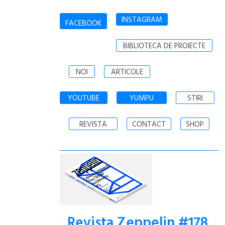
INSTAGRAM
FACEBOOK
BIBLIOTECA DE PROIECTE
NOI
ARTICOLE
YOUTUBE
YUMPU
STIRI
REVISTA
CONTACT
SHOP
Revista Zeppelin #178