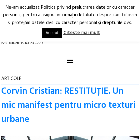
Ne-am actualizat Politica privind prelucrarea datelor cu caracter
Deschide
RO
EN
personal, pentru a asigura informaţii detaliate despre cum folosim
şi protejăm datele dvs. cu caracter personal şi drepturile dvs.
Arhitectură.
Oraș.
Societate.
Citeste mai mult
Accept
revistă online
ISSN 3008-2986 ISSN-L 2069-721X
≡
ARTICOLE
Corvin Cristian: RESTITUȚIE. Un
mic manifest pentru micro texturi
urbane