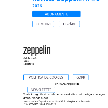
2026
ABONAMENTE
COMENZI
LIBRĂRII
Arhitectură.
Oraș.
Societate.
POLITICA DE COOKIES
GDPR
© 2026 zeppelin
NEWSLETTER
Toate imaginile si textele de pe acest site sunt protejate de legea
drepturilor de autor
revista online Zeppelin, editată de SG Studio și echipa Zeppelin
ISSN 3008-2986 ISSN-L 2069-721X