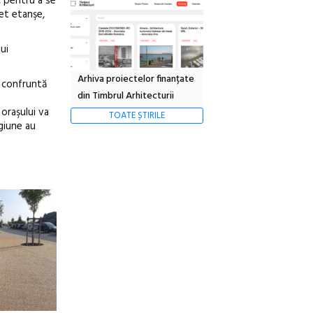
, pentru a se
let etanşe,
ui
Arhiva proiectelor finanțate
e confruntă
din Timbrul Arhitecturii
oraşului va
TOATE ȘTIRILE
giune au