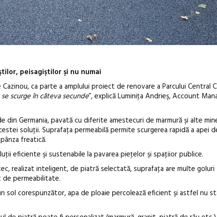
ilor, peisagiştilor şi nu numai
Cazinou, ca parte a amplului proiect de renovare a Parcului Central 
e se scurge în câteva secunde
”, explică Luminiţa Andrieş, Account Man
 din Germania, pavată cu diferite amestecuri de marmură şi alte mine
stei soluţii. Suprafaţa permeabilă permite scurgerea rapidă a apei de
pânza freatică.
ii eficiente şi sustenabile la pavarea pieţelor şi spaţiior publice.
c, realizat inteligent, de piatră selectată, suprafaţa are multe goluri
t de permeabilitate.
n sol corespunzător, apa de ploaie percolează eficient şi astfel nu s