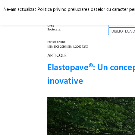
Ne-am actualizat Politica privind prelucrarea datelor cu caracter pe
Arhitectură.
NOI
Oraș.
Societate.
BIBLIOTECA D
revistă online
ISSN 3008-2986 ISSN-L 2069-721X
ARTICOLE
Elastopave®: Un concep
inovative