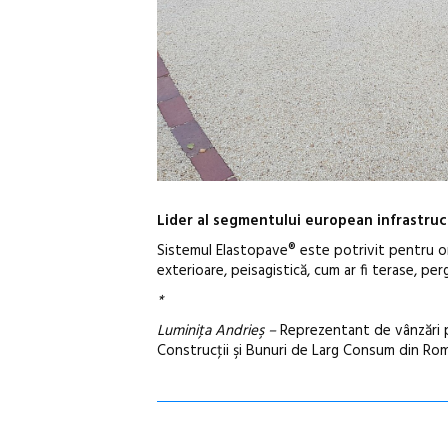
Lider al segmentului european infrastruct
Sistemul Elastopave® este potrivit pentru oric
exterioare, peisagistică, cum ar fi terase, per
*
Luminiţa Andrieş –
Reprezentant de vânzări p
Construcţii şi Bunuri de Larg Consum din Ro