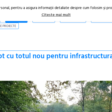
rsonal, pentru a asigura informaţii detaliate despre cum folosim şi pr
Citeste mai mult
ARTICOLE
STIRI
REVISTA PRINT
CONTACT
E PROIECTE
t cu totul nou pentru infrastructur