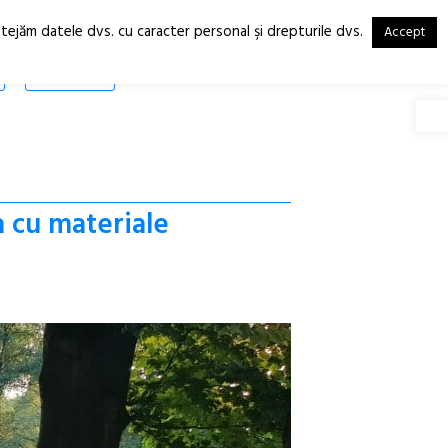
otejăm datele dvs. cu caracter personal şi drepturile dvs.
Accept
RO
EN
SHOP
Deschide
a cu materiale