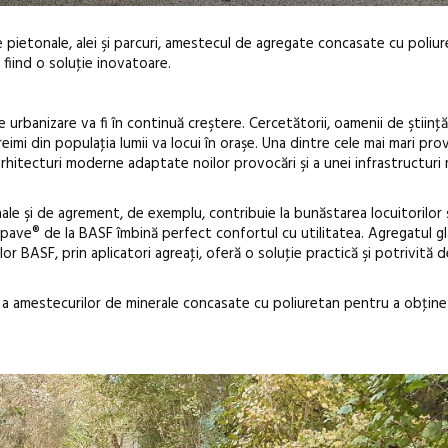
e pietonale, alei şi parcuri, amestecul de agregate concasate cu poliu
 fiind o soluţie inovatoare.
 urbanizare va fi în continuă creştere. Cercetătorii, oamenii de ştiinţă, 
eimi din populaţia lumii va locui în oraşe. Una dintre cele mai mari pro
arhitecturi moderne adaptate noilor provocări şi a unei infrastructuri
Festivalul C
revine la Efo
ale şi de agrement, de exemplu, contribuie la bunăstarea locuitorilor ş
ediție
opave® de la BASF îmbină perfect confortul cu utilitatea. Agregatul g
or BASF, prin aplicatori agreaţi, oferă o soluţie practică şi potrivită 
 a amestecurilor de minerale concasate cu poliuretan pentru a obţine