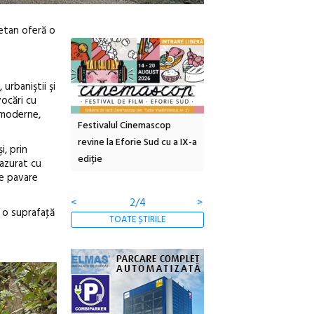
retan oferă o
urbaniştii şi
vocări cu
 moderne,
inemascop
Sleeping Beauties la Borsec:
Festivalul Strada
rie Sud cu a IX-a
dulceață de amintiri la
Armenească #10: concer
i, prin
borcan, o cameră obscură și
ateliere și întâlniri în Gr
lazurat cu
clătite cu apă minerală
Botanică
de pavare
<
3/4
>
 o suprafaţă
TOATE ȘTIRILE