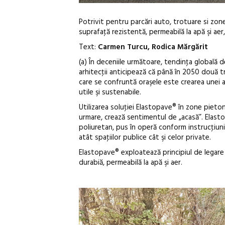
Potrivit pentru parcări auto, trotuare si zon
suprafaţă rezistentă, permeabilă la apă şi aer,
Text:
Carmen Turcu, Rodica Mărgărit
(a) În deceniile următoare, tendinţa globală de
arhitecţii anticipează că până în 2050 două tr
care se confruntă oraşele este crearea unei 
utile şi sustenabile.
Utilizarea soluţiei Elastopave® în zone pieton
urmare, crează sentimentul de „acasă”. Elast
poliuretan, pus în operă conform instrucţiunil
atât spaţiilor publice cât şi celor private.
Elastopave® exploatează principiul de legare
durabiă, permeabilă la apă şi aer.