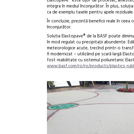
Elastopave® este uşor de procesat, amestecul 
integra în mediul înconjurător. În plus, soluţ
ca de exemplu taxele pentru apele reziduale.
În concluzie, prezintă beneficii reale în ceea
înconjurător.
Solutia Elastopave® de la BASF poate diminua
în mod regulat cu precipitaţii abundente. Edi
meteorologice acute, trecînd printr-o transfo
fi modernizat – utilizând pe scară largă Ela
fost reabilitate cu sistemul poliuretanic Ela
www.basf.com/ro/ro/products/plastics-ru