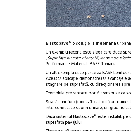
Elastopave® o soluţie la îndemâna urbanişt
Un exemplu recent este aleea care duce spre 
„
Suprafaţa nu este etanşată, iar apa de ploai
Performance Materials BASF Romania.
Un alt exemplu este parcarea BASF Lemfoerde
Această aplicaţie demonstrează avantajele ace
stagnare pe suprafaţă, cu direcţionarea spre 
Exemplele prezentate pot fi transpuse ca soluţ
Şi iată cum funcţionează: datorită unui ameste
interconectate şi, prin urmare, un grad ridica
Daca sistemul Elastopave® este instalat pe u
suprafaţa pavajului.