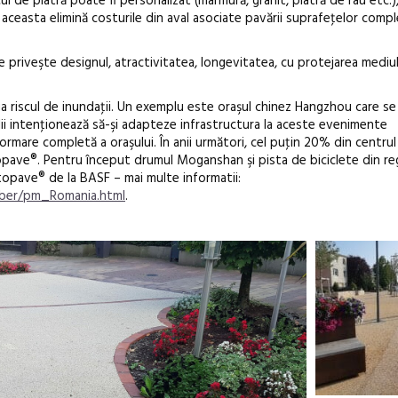
de piatră poate fi personalizat (marmură, granit, piatră de râu etc.)
ia aceasta elimină costurile din aval asociate pavării suprafeţelor comp
 ce priveşte designul, atractivitatea, longevitatea, cu protejarea mediul
 riscul de inundaţii. Un exemplu este oraşul chinez Hangzhou care s
lii intenţionează să-şi adapteze infrastructura la aceste evenimente
rmare completă a oraşului. În anii următori, cel puţin 20% din centrul 
stopave®. Pentru început drumul Moganshan şi pista de biciclete din re
stopave® de la BASF – mai multe informatii:
bber/pm_Romania.html
.