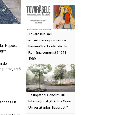
Tovarășele sau
emanciparea prin muncă.
Cluj-Napoca.
Femeia în arta oficială din
ager
România comunistă 1948-
1989
rale.
 ploaie, fără
Câștigătorii Concursului
Internațional „Grădina Casei
tagnează la
Universitarilor, București”