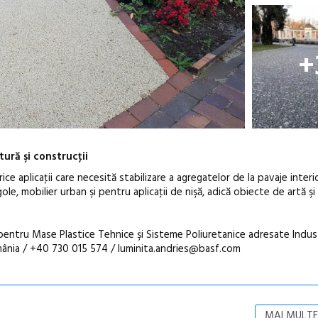
+
ură şi construcţii
e aplicaţii care necesită stabilizare a agregatelor de la pavaje interio
gole, mobilier urban şi pentru aplicaţii de nişă, adică obiecte de artă şi
entru Mase Plastice Tehnice şi Sisteme Poliuretanice adresate Indust
mânia / +40 730 015 574 / luminita.andries@basf.com
MAI MULTE