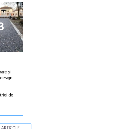
3
are şi
 design.
riei de
 ARTICOLE