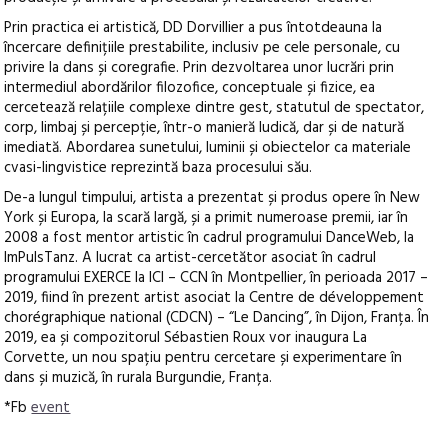
Prin practica ei artistică, DD Dorvillier a pus întotdeauna la
încercare definițiile prestabilite, inclusiv pe cele personale, cu
privire la dans și coregrafie. Prin dezvoltarea unor lucrări prin
intermediul abordărilor filozofice, conceptuale și fizice, ea
cercetează relațiile complexe dintre gest, statutul de spectator,
corp, limbaj și percepție, într-o manieră ludică, dar și de natură
imediată. Abordarea sunetului, luminii și obiectelor ca materiale
cvasi-lingvistice reprezintă baza procesului său.
De-a lungul timpului, artista a prezentat și produs opere în New
York și Europa, la scară largă, și a primit numeroase premii, iar în
2008 a fost mentor artistic în cadrul programului DanceWeb, la
ImPulsTanz. A lucrat ca artist-cercetător asociat în cadrul
programului EXERCE la ICI – CCN în Montpellier, în perioada 2017 –
2019, fiind în prezent artist asociat la Centre de développement
chorégraphique national (CDCN) – “Le Dancing”, în Dijon, Franța. În
2019, ea și compozitorul Sébastien Roux vor inaugura La
Corvette, un nou spațiu pentru cercetare și experimentare în
dans și muzică, în rurala Burgundie, Franța.
*Fb
event