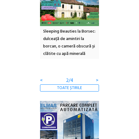
scop
Sleeping Beauties la Borsec:
Festivalul Strada
d cu a IX-a
dulceață de amintiri la
Armenească #10: concerte,
borcan, o cameră obscură și
ateliere și întâlniri în Grădina
clătite cu apă minerală
Botanică
<
3/4
>
TOATE ȘTIRILE