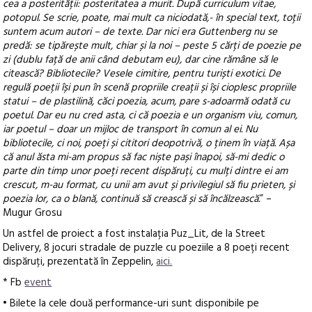
cea a posterității: posteritatea a murit. După curriculum vitae,
potopul. Se scrie, poate, mai mult ca niciodată,- în special text, toții
suntem acum autori – de texte. Dar nici era Guttenberg nu se
predă: se tipărește mult, chiar și la noi – peste 5 cărți de poezie pe
zi (dublu față de anii când debutam eu), dar cine rămâne să le
citească? Bibliotecile? Vesele cimitire, pentru turiști exotici. De
regulă poeții își pun în scenă propriile creații și își cioplesc propriile
statui – de plastilină, căci poezia, acum, pare s-adoarmă odată cu
poetul. Dar eu nu cred asta, ci că poezia e un organism viu, comun,
iar poetul – doar un mijloc de transport în comun al ei. Nu
bibliotecile, ci noi, poeți și cititori deopotrivă, o ținem în viață. Așa
că anul ăsta mi-am propus să fac niște pași înapoi, să-mi dedic o
parte din timp unor poeți recent dispăruți, cu mulți dintre ei am
crescut, m-au format, cu unii am avut și privilegiul să fiu prieten, și
poezia lor, ca o blană, continuă să crească și să încălzească.
” –
Mugur Grosu
Un astfel de proiect a fost instalația Puz_Lit, de la Street
Delivery, 8 jocuri stradale de puzzle cu poeziile a 8 poeți recent
dispăruți, prezentată în Zeppelin,
aici.
* Fb
event
• Bilete la cele două performance-uri sunt disponibile pe