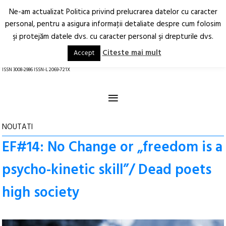
Ne-am actualizat Politica privind prelucrarea datelor cu caracter
Deschide
RO
EN
personal, pentru a asigura informaţii detaliate despre cum folosim
şi protejăm datele dvs. cu caracter personal şi drepturile dvs.
Arhitectură.
Oraș.
Societate.
Citeste mai mult
Accept
revistă online
ISSN 3008-2986 ISSN-L 2069-721X
≡
NOUTATI
EF#14: No Change or „freedom is a
psycho-kinetic skill”/ Dead poets
high society