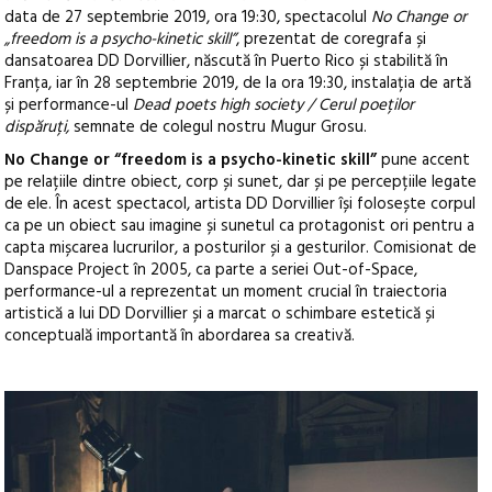
data de 27 septembrie 2019, ora 19:30, spectacolul
No Change or
„freedom is a psycho-kinetic skill”
, prezentat de coregrafa și
dansatoarea DD Dorvillier, născută în Puerto Rico și stabilită în
Franța, iar în 28 septembrie 2019, de la ora 19:30, instalația de artă
și performance-ul
Dead poets high society / Cerul poeților
dispăruți,
semnate de colegul nostru Mugur Grosu.
No Change or “freedom is a psycho-kinetic skill”
pune accent
pe relațiile dintre obiect, corp și sunet, dar și pe percepțiile legate
de ele. În acest spectacol, artista DD Dorvillier își folosește corpul
ca pe un obiect sau imagine și sunetul ca protagonist ori pentru a
capta mișcarea lucrurilor, a posturilor și a gesturilor. Comisionat de
Danspace Project în 2005, ca parte a seriei Out-of-Space,
performance-ul a reprezentat un moment crucial în traiectoria
artistică a lui DD Dorvillier și a marcat o schimbare estetică și
conceptuală importantă în abordarea sa creativă.