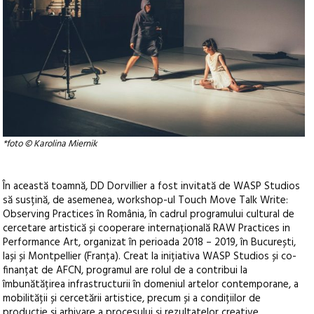
*foto © Karolina Miernik
În această toamnă, DD Dorvillier a fost invitată de WASP Studios
să susțină, de asemenea, workshop-ul Touch Move Talk Write:
Observing Practices în România, în cadrul programului cultural de
cercetare artistică și cooperare internațională RAW Practices in
Performance Art, organizat în perioada 2018 – 2019, în București,
Iași și Montpellier (Franța). Creat la inițiativa WASP Studios și co-
finanțat de AFCN, programul are rolul de a contribui la
îmbunătățirea infrastructurii în domeniul artelor contemporane, a
mobilității și cercetării artistice, precum și a condițiilor de
producție și arhivare a procesului și rezultatelor creative.