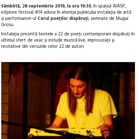
Sâmbătă, 28 septembrie 2019, la ora 19:30
, în spațiul WASP,
eXplore festival #14 aduce în atenția publicului instalația de artă
și performance-ul
Cerul poeților dispăruți
, semnate de Mugur
Grosu.
Instalația prezintă textele a 22 de poeți contemporani dispăruți în
ultimul sfert de veac și include muzică live, improvizații și
recitative din versurile celor 22 de autori.