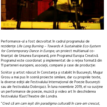
Performance-ul a fost dezvoltat în cadrul programului de
rezidențe
Life Long Burning – Towards A Sustainable Eco-System
for Contemporary Dance in Europe
, un proiect multianual co-
finanțat de Uniunea Europeană, prin Programul Europa Creativă.
Programul este coordonat și implementat de o rețea formată din
11 parteneri europeni, asociații, companii și case de producție:
Scriitor şi artist născut în Constanța și stabilit în București, Mugur
Grosu a mai pus în scenă proiecte similare, dar cu propriile texte,
la diverse ediții ale Festivalului Internațional de Poezie București
sau ale festivalului Dobrojazz. În luna noiembrie 2019, el va susține
un performance de poezie, muzică și video art în deschiderea
festivalului fEastTheatre din Londra.
“
Cred că am cam ieșit din paradigma culturală în care-am crescut,