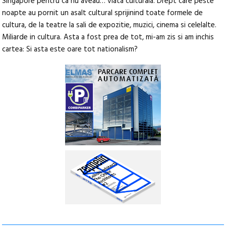
Singapore pentru ca nu aveau… viata culturala. Drept care peste
noapte au pornit un asalt cultural sprijinind toate formele de
cultura, de la teatre la sali de expozitie, muzici, cinema si celelalte.
Miliarde in cultura. Asta a fost prea de tot, mi-am zis si am inchis
cartea: Si asta este oare tot nationalism?