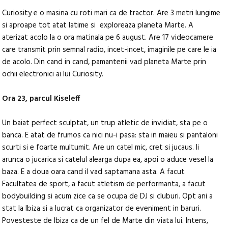
Curiosity e o masina cu roti mari ca de tractor. Are 3 metri lungime
si aproape tot atat latime si exploreaza planeta Marte. A
aterizat acolo la o ora matinala pe 6 august. Are 17 videocamere
care transmit prin semnal radio, incet-incet, imaginile pe care le ia
de acolo. Din cand in cand, pamantenii vad planeta Marte prin
ochii electronici ai lui Curiosity.
Ora 23, parcul Kiseleff
Un baiat perfect sculptat, un trup atletic de invidiat, sta pe o
banca. E atat de frumos ca nici nu-i pasa: sta in maieu si pantaloni
scurti si e foarte multumit. Are un catel mic, cret si jucaus. Ii
arunca o jucarica si catelul alearga dupa ea, apoi o aduce vesel la
baza. E a doua oara cand il vad saptamana asta. A facut
Facultatea de sport, a facut atletism de performanta, a facut
bodybuilding si acum zice ca se ocupa de DJ si cluburi. Opt ani a
stat la Ibiza si a lucrat ca organizator de eveniment in baruri.
Povesteste de Ibiza ca de un fel de Marte din viata lui. Intens,