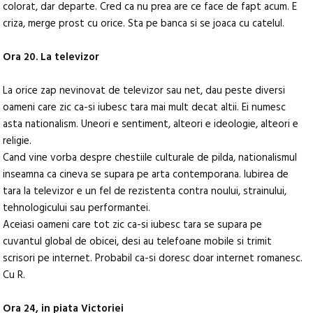
colorat, dar departe. Cred ca nu prea are ce face de fapt acum. E
criza, merge prost cu orice. Sta pe banca si se joaca cu catelul.
Ora 20. La televizor
La orice zap nevinovat de televizor sau net, dau peste diversi
oameni care zic ca-si iubesc tara mai mult decat altii. Ei numesc
asta nationalism. Uneori e sentiment, alteori e ideologie, alteori e
religie.
Cand vine vorba despre chestiile culturale de pilda, nationalismul
inseamna ca cineva se supara pe arta contemporana. Iubirea de
tara la televizor e un fel de rezistenta contra noului, strainului,
tehnologicului sau performantei.
Aceiasi oameni care tot zic ca-si iubesc tara se supara pe
cuvantul global de obicei, desi au telefoane mobile si trimit
scrisori pe internet. Probabil ca-si doresc doar internet romanesc.
Cu R.
Ora 24, in piata Victoriei