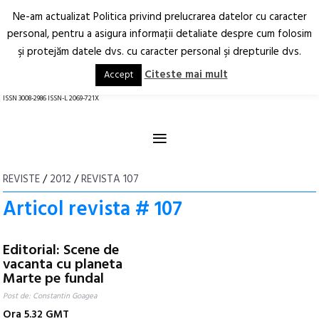
Ne-am actualizat Politica privind prelucrarea datelor cu caracter
Deschide
RO
EN
personal, pentru a asigura informaţii detaliate despre cum folosim
şi protejăm datele dvs. cu caracter personal şi drepturile dvs.
Arhitectură.
Oraș.
Societate.
Citeste mai mult
Accept
revistă online
ISSN 3008-2986 ISSN-L 2069-721X
≡
REVISTE
/
2012
/
REVISTA 107
Articol revista # 107
Editorial: Scene de
vacanta cu planeta
Marte pe fundal
Post de: Constantin Goagea
Ora 5.32 GMT