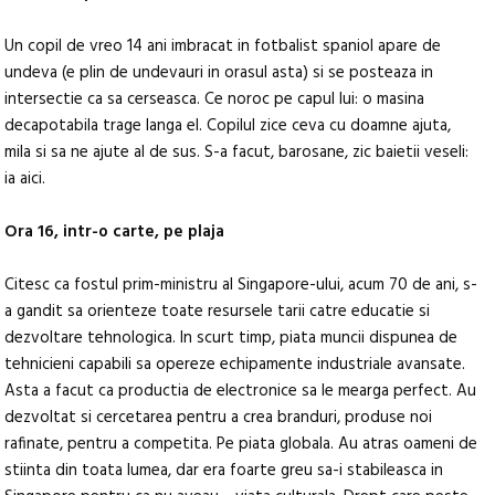
Un copil de vreo 14 ani imbracat in fotbalist spaniol apare de
undeva (e plin de undevauri in orasul asta) si se posteaza in
intersectie ca sa cerseasca. Ce noroc pe capul lui: o masina
decapotabila trage langa el. Copilul zice ceva cu doamne ajuta,
mila si sa ne ajute al de sus. S-a facut, barosane, zic baietii veseli:
ia aici.
Ora 16, intr-o carte, pe plaja
Citesc ca fostul prim-ministru al Singapore-ului, acum 70 de ani, s-
a gandit sa orienteze toate resursele tarii catre educatie si
dezvoltare tehnologica. In scurt timp, piata muncii dispunea de
tehnicieni capabili sa opereze echipamente industriale avansate.
Asta a facut ca productia de electronice sa le mearga perfect. Au
dezvoltat si cercetarea pentru a crea branduri, produse noi
rafinate, pentru a competita. Pe piata globala. Au atras oameni de
stiinta din toata lumea, dar era foarte greu sa-i stabileasca in