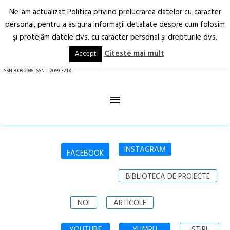
Ne-am actualizat Politica privind prelucrarea datelor cu caracter
Deschide
RO
EN
personal, pentru a asigura informaţii detaliate despre cum folosim
şi protejăm datele dvs. cu caracter personal şi drepturile dvs.
Arhitectură.
Oraș.
Societate.
Citeste mai mult
Accept
revistă online
ISSN 3008-2986 ISSN-L 2069-721X
≡
INSTAGRAM
FACEBOOK
BIBLIOTECA DE PROIECTE
NOI
ARTICOLE