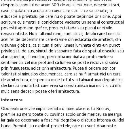
despre Istanbulul de acum 500 de ani si mai bine, descrie strazi,
case si palate cu acuitatea cuiva care stie la ce sa se uite, o
educatie a privitului pe care nu o poate deprinde orisicine. Apoi
scriitura cu simetrii si conicidente vadeste un sens al constructiei
povestii aproape grafice, precum fatada sau planul unei vile
renascentiste. Nu in ultimul rand, sunt aluzii, detalii care trimit la
acel fel de determinare care-ti vine din educatia de arhitect, din
viziunea globala, ca si cum ai privi lumea luminata dintr-un punct
privilegiat, de sus, simtul de stapanire fata de spatiul orasului sau
al incaperilor, al unui loc, perceptia imediata a problemelor si
sentimentul cel mai profund ca lumea se poate rezolva si salva
prin frumusete, adica prin arhitectura. Putea fi oricare scriitor
talentat si minutios documentat, care sa nu fi urmat nici un curs
de arhitectura, dar pentru mine totul s-a talmacit mai degraba ca
declaratia unui artist care vrea sa construiasca mai mult si cu mai
mult sens decat ii poate oferi arhitectura.
Intoarcere
Oboseala unei zile implinite: iata o mare placere. La Brasov,
premiile au mers toate cu cuviinta acolo unde meritau sa mearga,
iar gala de decernare a fost mai degraba o discutie intensa cu idei
bune. Premiatii au explicat proiectele, care nu sunt doar niste