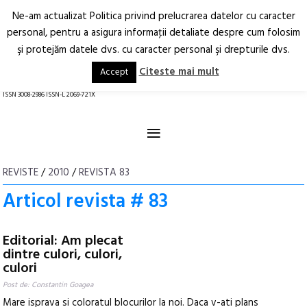
Ne-am actualizat Politica privind prelucrarea datelor cu caracter
Deschide
RO
EN
personal, pentru a asigura informaţii detaliate despre cum folosim
şi protejăm datele dvs. cu caracter personal şi drepturile dvs.
Arhitectură.
Oraș.
Societate.
Citeste mai mult
Accept
revistă online
ISSN 3008-2986 ISSN-L 2069-721X
≡
REVISTE
/
2010
/
REVISTA 83
Articol revista # 83
Editorial: Am plecat
dintre culori, culori,
culori
Post de: Constantin Goagea
Mare isprava si coloratul blocurilor la noi. Daca v-ati plans