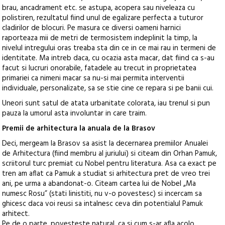
brau, ancadrament etc. se astupa, acopera sau niveleaza cu
polistiren, rezultatul fiind unul de egalizare perfecta a tuturor
cladirilor de blocuri. Pe masura ce diversi oameni harnici
raporteaza mii de metri de termosistem indeplinit la timp, la
nivelul intregului oras treaba sta din ce in ce mai rau in termeni de
identitate. Ma intreb daca, cu ocazia asta macar, dat fiind ca s-au
facut si lucruri onorabile, fatadele au trecut in proprietatea
primariei ca nimeni macar sa nu-si mai permita interventii
individuale, personalizate, sa se stie cine ce repara si pe banii cui.
Uneori sunt satul de atata urbanitate colorata, iau trenul si pun
pauza la umorul asta involuntar in care traim.
Premii de arhitectura la anuala de la Brasov
Deci, mergeam la Brasov sa asist la decernarea premiilor Anualei
de Arhitectura (fiind membru al juriului) si citeam din Orhan Pamuk,
scriitorul turc premiat cu Nobel pentru literatura. Asa ca exact pe
tren am aflat ca Pamuk a studiat si arhitectura pret de vreo trei
ani, pe urma a abandonat-o. Citeam cartea lui de Nobel „Ma
numesc Rosu” (stati linistiti, nu v-o povestesc) si incercam sa
ghicesc daca voi reusi sa intalnesc ceva din potentialul Pamuk
arhitect.
Pe de o parte, povesteste natural, ca si cum s-ar afla acolo,