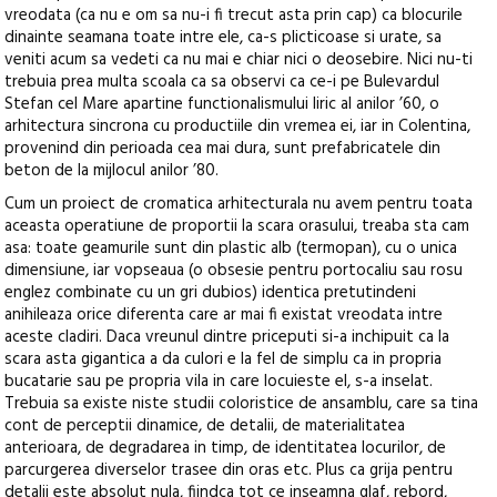
vreodata (ca nu e om sa nu-i fi trecut asta prin cap) ca blocurile
dinainte seamana toate intre ele, ca-s plicticoase si urate, sa
veniti acum sa vedeti ca nu mai e chiar nici o deosebire. Nici nu-ti
trebuia prea multa scoala ca sa observi ca ce-i pe Bulevardul
Stefan cel Mare apartine functionalismului liric al anilor ’60, o
arhitectura sincrona cu productiile din vremea ei, iar in Colentina,
provenind din perioada cea mai dura, sunt prefabricatele din
beton de la mijlocul anilor ’80.
Cum un proiect de cromatica arhitecturala nu avem pentru toata
aceasta operatiune de proportii la scara orasului, treaba sta cam
asa: toate geamurile sunt din plastic alb (termopan), cu o unica
dimensiune, iar vopseaua (o obsesie pentru portocaliu sau rosu
englez combinate cu un gri dubios) identica pretutindeni
anihileaza orice diferenta care ar mai fi existat vreodata intre
aceste cladiri. Daca vreunul dintre priceputi si-a inchipuit ca la
scara asta gigantica a da culori e la fel de simplu ca in propria
bucatarie sau pe propria vila in care locuieste el, s-a inselat.
Trebuia sa existe niste studii coloristice de ansamblu, care sa tina
cont de perceptii dinamice, de detalii, de materialitatea
anterioara, de degradarea in timp, de identitatea locurilor, de
parcurgerea diverselor trasee din oras etc. Plus ca grija pentru
detalii este absolut nula, fiindca tot ce inseamna glaf, rebord,