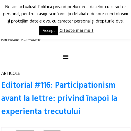
Ne-am actualizat Politica privind prelucrarea datelor cu caracter
Deschide
RO
EN
personal, pentru a asigura informaţii detaliate despre cum folosim
şi protejăm datele dvs. cu caracter personal şi drepturile dvs.
Arhitectură.
Oraș.
Societate.
Citeste mai mult
Accept
revistă online
ISSN 3008-2986 ISSN-L 2069-721X
≡
ARTICOLE
Editorial #116: Participationism
avant la lettre: privind înapoi la
experienta trecutului