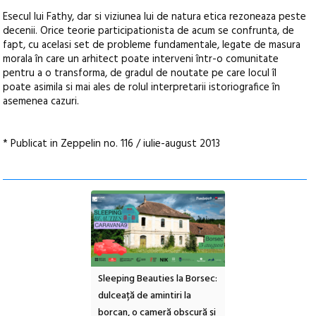
Esecul lui Fathy, dar si viziunea lui de natura etica rezoneaza peste
decenii. Orice teorie participationista de acum se confrunta, de
fapt, cu acelasi set de probleme fundamentale, legate de masura
morala în care un arhitect poate interveni într-o comunitate
pentru a o transforma, de gradul de noutate pe care locul îl
poate asimila si mai ales de rolul interpretarii istoriografice în
asemenea cazuri.
* Publicat in Zeppelin no. 116 / iulie-august 2013
ul Cinemascop
Sleeping Beauties la Borsec:
Festivalul Strada
 Eforie Sud cu a IX-a
dulceață de amintiri la
Armenească #10: c
borcan, o cameră obscură și
ateliere și întâlniri 