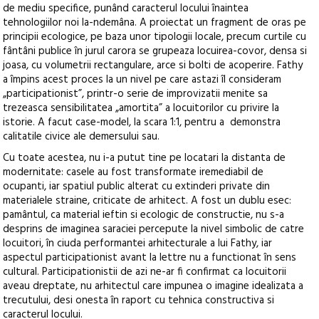
de mediu specifice, punând caracterul locului înaintea
tehnologiilor noi la-ndemâna. A proiectat un fragment de oras pe
principii ecologice, pe baza unor tipologii locale, precum curtile cu
fântâni publice în jurul carora se grupeaza locuirea-covor, densa si
joasa, cu volumetrii rectangulare, arce si bolti de acoperire. Fathy
a împins acest proces la un nivel pe care astazi îl consideram
„participationist”, printr-o serie de improvizatii menite sa
trezeasca sensibilitatea „amortita” a locuitorilor cu privire la
istorie. A facut case-model, la scara 1:1, pentru a demonstra
calitatile civice ale demersului sau.
Cu toate acestea, nu i-a putut tine pe locatari la distanta de
modernitate: casele au fost transformate iremediabil de
ocupanti, iar spatiul public alterat cu extinderi private din
materialele straine, criticate de arhitect. A fost un dublu esec:
pamântul, ca material ieftin si ecologic de constructie, nu s-a
desprins de imaginea saraciei percepute la nivel simbolic de catre
locuitori, în ciuda performantei arhitecturale a lui Fathy, iar
aspectul participationist avant la lettre nu a functionat în sens
cultural. Participationistii de azi ne-ar fi confirmat ca locuitorii
aveau dreptate, nu arhitectul care impunea o imagine idealizata a
trecutului, desi onesta în raport cu tehnica constructiva si
caracterul locului.