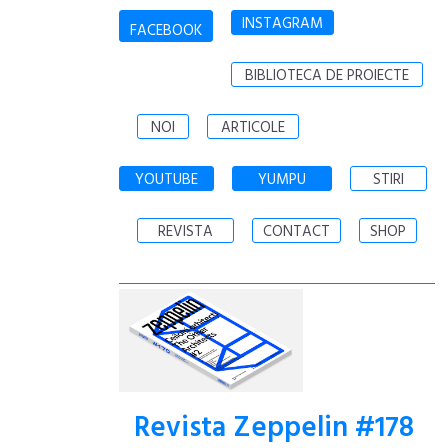
INSTAGRAM
FACEBOOK
BIBLIOTECA DE PROIECTE
NOI
ARTICOLE
YOUTUBE
YUMPU
STIRI
REVISTA
CONTACT
SHOP
Revista Zeppelin #178