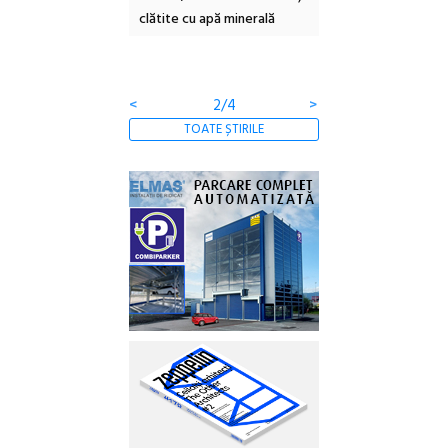
clătite cu apă minerală
Botanică
<
2/4
>
TOATE ȘTIRILE