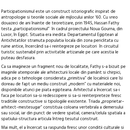
Participationismul este un construct istoriografic inspirat de
antropologie si teoriile sociale ale mijlocului anilor ‘60. Cu vreo
douazeci de ani înainte de teoretizare, prin 1945, Hassan Fathy
testa „participationismul” în cadrul proiectului Noua Gourna, din
Luxor, în Egipt. Situatia era inedita: Departamentul Egiptean al
Antichitatilor stramuta populatia locala din zona periclitata cu
ruine antice, încercând sa-i reintegreze pe locuitori în circuitul
turistic sustenabil prin activitatile artizanale pe care acestia le
puteau desfasura.
Ca sa imagineze un fragment nou de localitate, Fathy s-a bizuit pe
imaginile atemporale ale arhitecturii locale din pamânt si chirpici,
adica pe o tehnologie considerata „primitiva” de localnicii care îsi
doreau de fapt un mediu construit „modern” cu materialele noi,
disponibile atunci pe piata egipteana. Arhitectul a încercat sa-i
faca pe locuitori sa-si redescopere si sa-si reinterpreteze firesc
traditiile constructive si tipologiile existente. Triada „proprietar–
arhitect–mestesugar” constituia coloana vertebrala a demersului
sau social, iar din punct de vedere spatial, camera/celula spatiala a
spatiului-structura articula întreg tesutul construit.
Mai mult, el a încercat sa raspunda firesc unor conditii culturale si