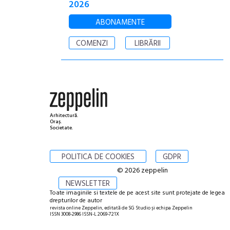
2026
ABONAMENTE
COMENZI
LIBRĂRII
Arhitectură.
Oraș.
Societate.
POLITICA DE COOKIES
GDPR
© 2026 zeppelin
NEWSLETTER
Toate imaginile si textele de pe acest site sunt protejate de legea
drepturilor de autor
revista online Zeppelin, editată de SG Studio și echipa Zeppelin
ISSN 3008-2986 ISSN-L 2069-721X