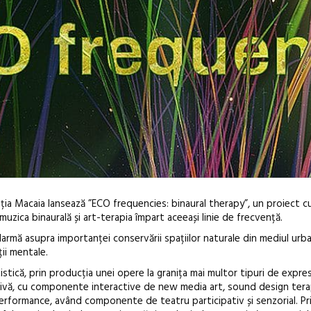
ia Macaia lansează ”ECO frequencies: binaural therapy”, un proiect cu
muzica binaurală și art-terapia împart aceeași linie de frecvență.
larmă asupra importanței conservării spațiilor naturale din mediul urba
ții mentale.
tistică, prin producția unei opere la granița mai multor tipuri de expresi
tivă, cu componente interactive de new media art, sound design tera
Anuala de ar
erformance, având componente de teatru participativ și senzorial. Pr