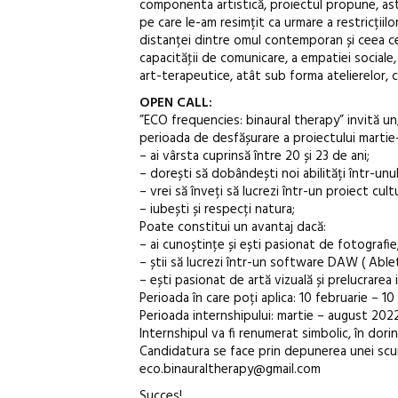
componenta artistică, proiectul propune, astf
pe care le-am resimțit ca urmare a restricțiilo
distanței dintre omul contemporan și ceea ce
capacităţii de comunicare, a empatiei sociale, 
art-terapeutice, atât sub forma atelierelor, c
OPEN CALL:
”ECO frequencies: binaural therapy” invită un/
perioada de desfășurare a proiectului martie-
– ai vârsta cuprinsă între 20 și 23 de ani;
– dorești să dobândești noi abilități într-un
– vrei să înveți să lucrezi într-un proiect cultu
– iubești și respecți natura;
Poate constitui un avantaj dacă:
– ai cunoștințe și ești pasionat de fotografie
– știi să lucrezi într-un software DAW ( Able
– ești pasionat de artă vizuală și prelucrarea 
Perioada în care poți aplica: 10 februarie – 1
Perioada internshipului: martie – august 202
Internshipul va fi renumerat simbolic, în dorin
Candidatura se face prin depunerea unei scurte 
eco.binauraltherapy@gmail.com
Succes!