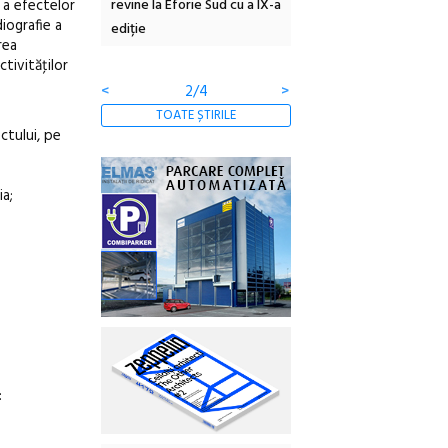
 a efectelor
 #5:
revine la Eforie Sud cu a IX-a
dulceață de amintiri la
diografie a
ertății
ediție
borcan, o cameră obscur
rea
clătite cu apă minerală
ctivităţilor
<
2/4
>
TOATE ȘTIRILE
ctului, pe
ia;
: