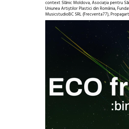
context Slănic Moldova, Asociația pentru Săn
Uniunea Artiștilor Plastici din România, Funda
MusicstudioBC SRL (Frecventa77), Propagarta.