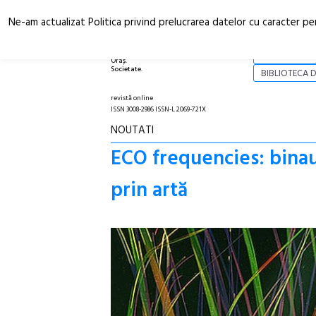
Ne-am actualizat Politica privind prelucrarea datelor cu caracter pe
Arhitectură.
NOI
Oraș.
Societate.
BIBLIOTECA D
revistă online
ISSN 3008-2986 ISSN-L 2069-721X
NOUTATI
ECO frequencies: binaur
prin artă