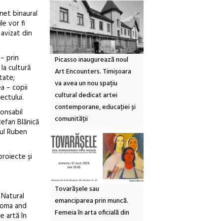
unet binaural
le vor fi
 avizat din
 – prin
Picasso inaugurează noul
la cultură
Art Encounters. Timișoara
tate;
va avea un nou spațiu
a – copii
cultural dedicat artei
iectului.
contemporane, educației și
ponsabil
comunității
tefan Blănică
aul Ruben
proiecte și
Tovarășele sau
 Natural
emanciparea prin muncă.
 Roma and
Femeia în arta oficială din
e artă în