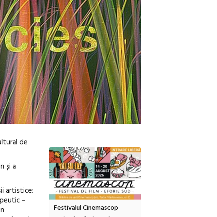
ltural de
n și a
i artistice:
peutic –
tă urbană
Festivalul Cinemascop
Sleeping Beauties la Bor
in