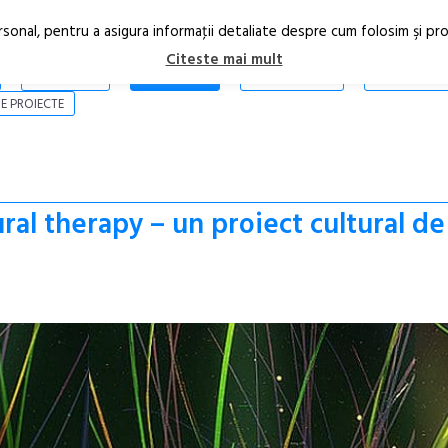
rsonal, pentru a asigura informaţii detaliate despre cum folosim şi pr
Citeste mai mult
ARTICOLE
STIRI
REVISTA PRINT
CONTACT
E PROIECTE
al therapy – un proiect cultural de 