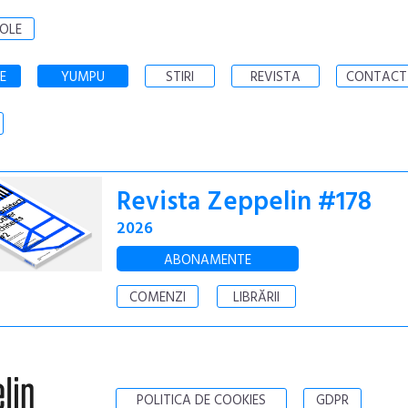
OLE
E
YUMPU
STIRI
REVISTA
CONTACT
Revista Zeppelin #178
2026
ABONAMENTE
COMENZI
LIBRĂRII
POLITICA DE COOKIES
GDPR