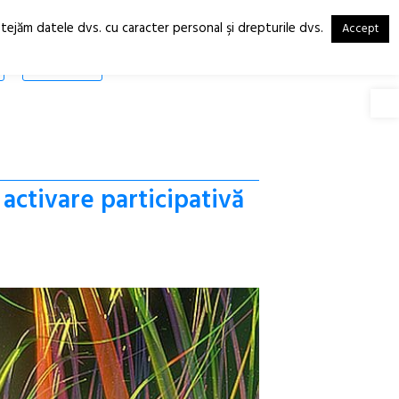
otejăm datele dvs. cu caracter personal şi drepturile dvs.
Accept
RO
EN
SHOP
Deschide
activare participativă