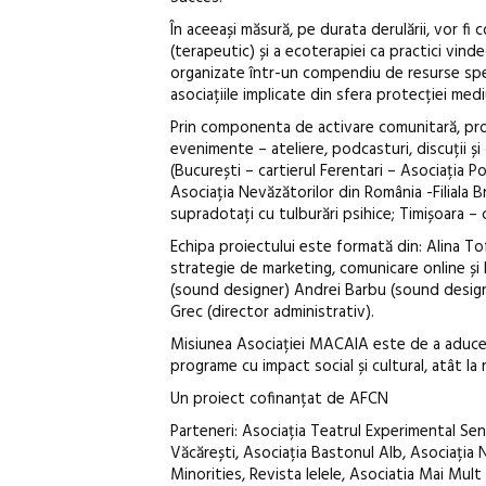
În aceeași măsură, pe durata derulării, vor fi 
(terapeutic) și a ecoterapiei ca practici vind
organizate într-un compendiu de resurse spec
asociațiile implicate din sfera protecției mediu
Prin componenta de activare comunitară, proiec
evenimente – ateliere, podcasturi, discuții și
(București – cartierul Ferentari – Asociația Po
Asociația Nevăzătorilor din România -Filiala 
supradotați cu tulburări psihice; Timișoara – co
Echipa proiectului este formată din: Alina T
strategie de marketing, comunicare online și 
(sound designer) Andrei Barbu (sound design
Grec (director administrativ).
Misiunea Asociației MACAIA este de a aduce o 
programe cu impact social și cultural, atât la n
Un proiect cofinanțat de AFCN
Parteneri: Asociația Teatrul Experimental Senz
Văcărești, Asociația Bastonul Alb, Asociația 
Minorities, Revista Ielele, Asociatia Mai Mul