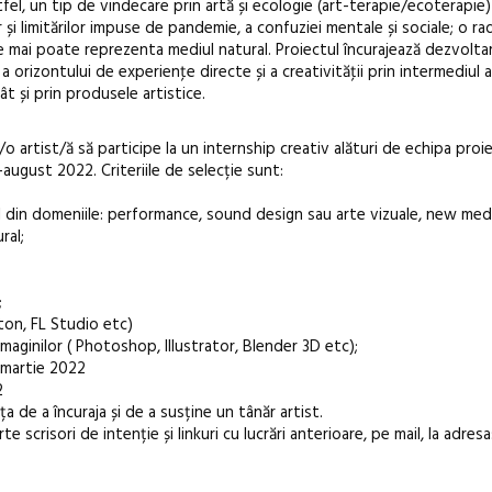
el, un tip de vindecare prin artă și ecologie (art-terapie/ecoterapie)
Artown NOW
r și limitărilor impuse de pandemie, a confuziei mentale și sociale; o ra
Gramatica lib
 mai poate reprezenta mediul natural. Proiectul încurajează dezvolta
a orizontului de experienţe directe și a creativităţii prin intermediul a
ât și prin produsele artistice.
o artist/ă să participe la un internship creativ alături de echipa proie
august 2022. Criteriile de selecție sunt:
ul din domeniile: performance, sound design sau arte vizuale, new med
ral;
;
ton, FL Studio etc)
imaginilor ( Photoshop, Illustrator, Blender 3D etc);
0 martie 2022
2
ța de a încuraja și de a susține un tânăr artist.
scrisori de intenție și linkuri cu lucrări anterioare, pe mail, la adresa