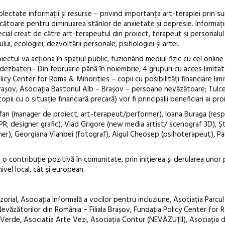
colectate informații și resurse – privind importanța art-terapiei prin s
ecătoare pentru diminuarea stărilor de anxietate și depresie. Informații
ial creat de către art-terapeutul din proiect, terapeut și personalul
lui, ecologiei, dezvoltării personale, psihologiei și artei.
tul va acționa în spațiul public, fuzionând mediul fizic cu cel online
 dezbateri.- Din februarie până în noiembrie, 4 grupuri cu acces limitat 
licy Center for Roma & Minorities – copii cu posibilități financiare limi
Brașov, Asociația Bastonul Alb – Brașov – persoane nevăzătoare; Tulce
pii cu o situație financiară precară) vor fi principalii beneficiari ai pro
ofan (manager de proiect; art-terapeut/performer), Ioana Buraga (res
PR; designer grafic), Vlad Grigore (new media artist/ scenograf 3D), Ș
er), Georgiana Vlahbei (fotograf), Aigul Cheosep (psihoterapeut), P
contribuție pozitivă în comunitate, prin inițierea și derularea unor 
ivel local, cât și european.
orial, Asociația Informală a vocilor pentru incluziune, Asociația Parcul
Nevăzătorilor din România – Filiala Brașov, Fundația Policy Center for
t Verde, Asociatia Arte Vezi, Asociația Contur (NEVĂZUȚII), Asociația d