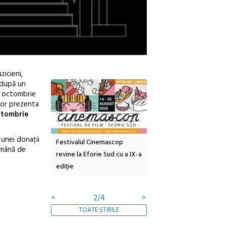
zicieni,
 după un
 1 octombrie
 vor prezenta
ctombrie
 unei donații
tă urbană
Festivalul Cinemascop
Sleeping Beauties la Bor
o mână de
 #5:
revine la Eforie Sud cu a IX-a
dulceață de amintiri la
ertății
ediție
borcan, o cameră obscur
clătite cu apă minerală
<
2/4
>
TOATE ȘTIRILE