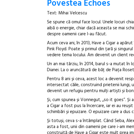
Povestea Echoes
Text: Mihai Velcescu
Se spune că omul face locul. Unele locuri chia
aibă o energie, chiar dacă aceasta se mai sc
despre oamenii care l-au făcut.
Acum ceva ani, în 2013, Have a Cigar a apărut 
Pink Floyd. Poate și primul din țară și singur
vedere tema locului. Am devenit un client rec
Un an mai târziu, în 2014, barul s-a mutat în 
Dianei. La o aruncătură de băț de Piața Roset
Pentru 8 ani și ceva, acest loc a devenit re
intersectat căile, construind prietenii lungi, u
devenit un refugiu pentru mulți artiști și bon v
Și, cum spunea și Vonnegut, „so it goes”. Și a
a Cigar a fost pus la încercare, iar ei au reuș
schimbări și epuizare. O epuizare care a dus c
Și totuși, ceva s-a întâmplat. Când Seba, Alexa
asta a fost, unii din oamenii pe care i-am me
construită de Have a Cigar este mult prea impo