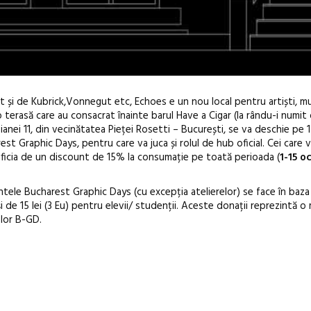
t și de Kubrick,Vonnegut etc, Echoes e un nou local pentru artiști, mu
 o terasă care au consacrat înainte barul Have a Cigar
(la rându-i numit
ianei 11, din vecinătatea Pieței Rosetti – București, se va deschie pe
st Graphic Days, pentru care va juca și rolul de hub oficial. Cei care
neficia de un discount de 15% la consumație pe toată perioada (
1-15 o
tele Bucharest Graphic Days (cu excepția atelierelor) se face în baza
Anuala de ar
i de 15 lei (3 Eu) pentru elevii/ studenții. Aceste donații reprezintă 
Artown NOW
elor B-GD.
Gramatica lib