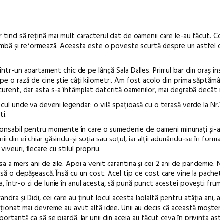
r tind să rețină mai mult caracterul dat de oamenii care le-au făcut. C
himbă și reformează. Aceasta este o poveste scurtă despre un astfel d
într-un apartament chic de pe lângă Sala Dalles. Primul bar din oraș in
ul pe o rază de cine știe câți kilometri. Am fost acolo din prima săptăm
urent, dar asta s-a întâmplat datorită oamenilor, mai degrabă decât m
locul unde va deveni legendar: o vilă spațioasă cu o terasă verde la Nr
ti.
sponsabil pentru momente în care o sumedenie de oameni minunați și-
nii din ei chiar găsindu-și soția sau soțul, iar alții adunându-se în forma
iveuri, fiecare cu stilul propriu.
sa a mers ani de zile. Apoi a venit carantina și cei 2 ani de pandemie.
it să o depășească. Însă cu un cost. Acel tip de cost care vine la pache
a, într-o zi de Iunie în anul acesta, să pună punct acestei povești fru
ndra și Didi, cei care au ținut locul acesta laolaltă pentru atâția ani,
nționat mai devreme au avut altă idee. Unii au decis că această moște
rtantă ca să se piardă. Iar unii din aceia au făcut ceva în privința ast