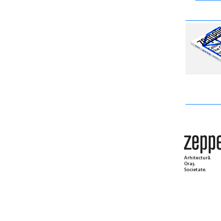
Arhitectură.
Oraș.
Societate.