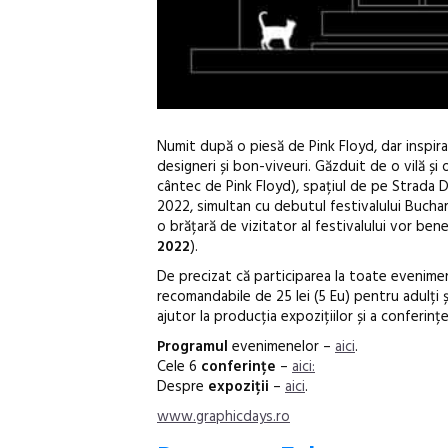
Numit după o piesă de Pink Floyd, dar inspira
designeri și bon-viveuri. Găzduit de o vilă și
cântec de Pink Floyd), spațiul de pe Strada D
2022, simultan cu debutul festivalului Buchare
o brățară de vizitator al festivalului vor be
2022
).
De precizat că participarea la toate evenimen
recomandabile de 25 lei (5 Eu) pentru adulți ș
ajutor la producția expozițiilor și a conferinț
Programul
evenimenelor –
aici
.
Cele 6
conferințe
–
aici:
Despre
expoziții
–
aici
.
www.graphicdays.ro