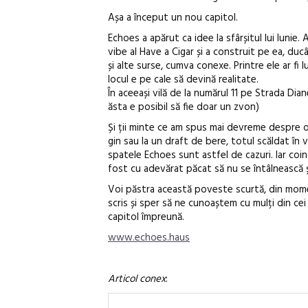
Așa a început un nou capitol.
Echoes a apărut ca idee la sfârșitul lui Iunie.
vibe al Have a Cigar și a construit pe ea, du
și alte surse, cumva conexe. Printre ele ar fi l
locul e pe cale să devină realitate.
În aceeași vilă de la numărul 11 pe Strada Dia
ăsta e posibil să fie doar un zvon)
Și ții minte ce am spus mai devreme despre oa
gin sau la un draft de bere, totul scăldat în 
spatele Echoes sunt astfel de cazuri. Iar coin
fost cu adevărat păcat să nu se întâlnească și
Voi păstra această poveste scurtă, din momen
scris și sper să ne cunoaștem cu mulți din cei
capitol împreună.
www.echoes.haus
Articol conex
: