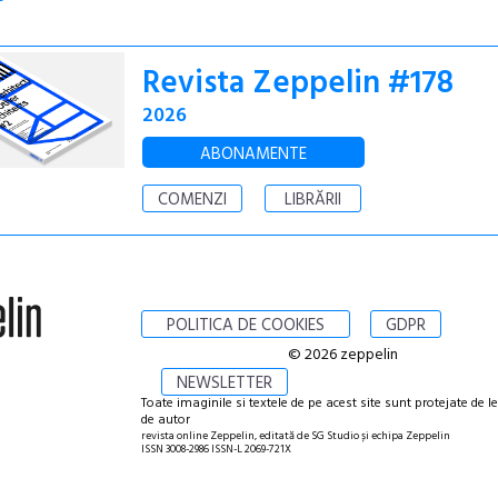
Revista Zeppelin #178
2026
ABONAMENTE
COMENZI
LIBRĂRII
POLITICA DE COOKIES
GDPR
© 2026 zeppelin
NEWSLETTER
Toate imaginile si textele de pe acest site sunt protejate de l
de autor
revista online Zeppelin, editată de SG Studio și echipa Zeppelin
ISSN 3008-2986 ISSN-L 2069-721X