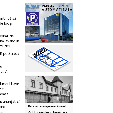
ontinuă să
e loc și
spirat de
ână, având în
uzicii.
.11 pe Strada
au
ții. A
 Nucleul Have
t cu
moase.
 au anunțat că
Picasso inaugurează noul
nire
a.
Art Encounters. Timișoara