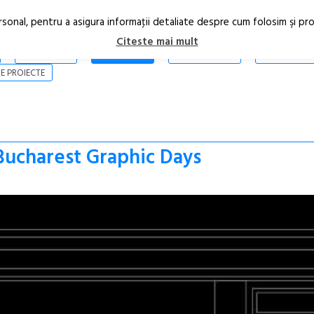
rsonal, pentru a asigura informaţii detaliate despre cum folosim şi pr
Citeste mai mult
ARTICOLE
STIRI
REVISTA PRINT
CONTACT
E PROIECTE
 Bucharest Graphic Days