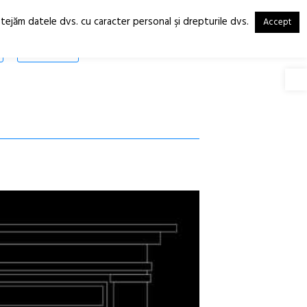
otejăm datele dvs. cu caracter personal şi drepturile dvs.
Accept
RO
EN
SHOP
Deschide