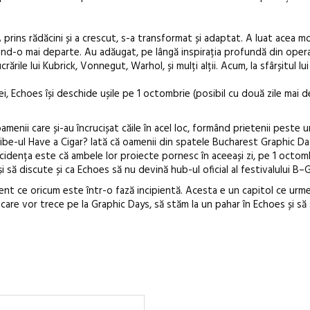
 A prins rădăcini și a crescut, s-a transformat și adaptat. A luat acea 
când-o mai departe. Au adăugat, pe lângă inspirația profundă din opera
ucrările lui Kubrick, Vonnegut, Warhol, și mulți alții. Acum, la sfârșitul l
nei, Echoes își deschide ușile pe 1 octombrie (posibil cu două zile mai 
menii care și-au încrucișat căile în acel loc, formând prietenii peste 
vibe-ul Have a Cigar? Iată că oamenii din spatele Bucharest Graphic Day
cidența este că ambele lor proiecte pornesc în aceeași zi, pe 1 octomb
 să discute și ca Echoes să nu devină hub-ul oficial al festivalului B–
t ce oricum este într-o fază incipientă. Acesta e un capitol ce urme
 care vor trece pe la Graphic Days, să stăm la un pahar în Echoes și să