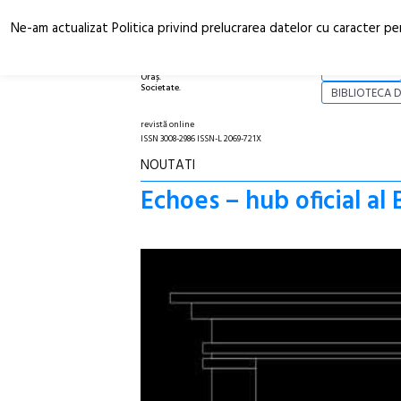
Ne-am actualizat Politica privind prelucrarea datelor cu caracter pe
Arhitectură.
NOI
Oraș.
Societate.
BIBLIOTECA D
revistă online
ISSN 3008-2986 ISSN-L 2069-721X
NOUTATI
Echoes – hub oficial al