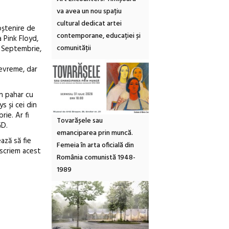
va avea un nou spațiu
cultural dedicat artei
moștenire de
contemporane, educației și
 Pink Floyd,
comunității
ui Septembrie,
devreme, dar
un pahar cu
s și cei din
rie. Ar fi
Tovarășele sau
GD.
emanciparea prin muncă.
ază să fie
Femeia în arta oficială din
 scriem acest
România comunistă 1948-
1989