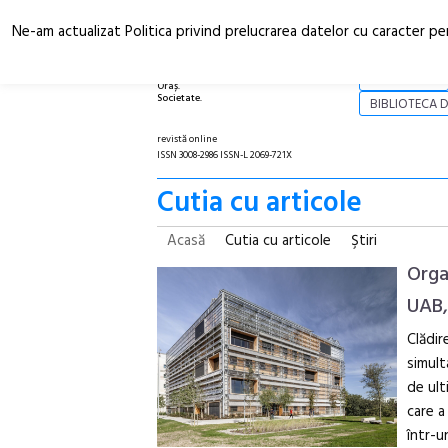
Ne-am actualizat Politica privind prelucrarea datelor cu caracter pe
Arhitectură.
NOI
Oraș.
Societate.
BIBLIOTECA D
revistă online
ISSN 3008-2986 ISSN-L 2069-721X
Cutia cu articole
Acasă
Cutia cu articole
Ştiri
Orga
UAB,
Clădir
simult
de ult
care a
într-u