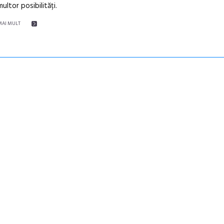
multor posibilități.
MAI MULT