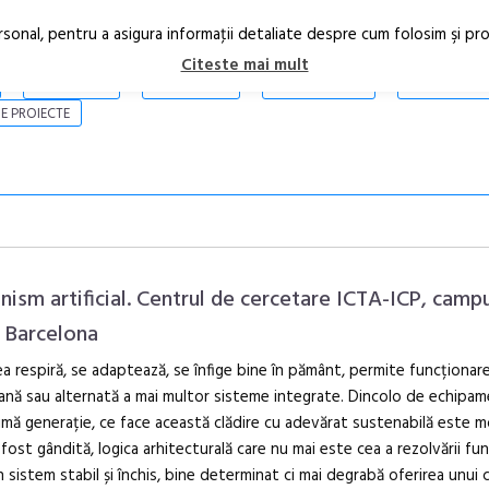
rsonal, pentru a asigura informaţii detaliate despre cum folosim şi pr
Citeste mai mult
ARTICOLE
STIRI
REVISTA PRINT
CONTACT
E PROIECTE
nism artificial. Centrul de cercetare ICTA-ICP, camp
 Barcelona
ea respiră, se adaptează, se înfige bine în pământ, permite funcționar
Anuala de ar
ană sau alternată a mai multor sisteme integrate. Dincolo de echipa
Artown NOW
imă generație, ce face această clădire cu adevărat sustenabilă este m
Gramatica lib
 fost gândită, logica arhitecturală care nu mai este cea a rezolvării fu
n sistem stabil și închis, bine determinat ci mai degrabă oferirea unui c