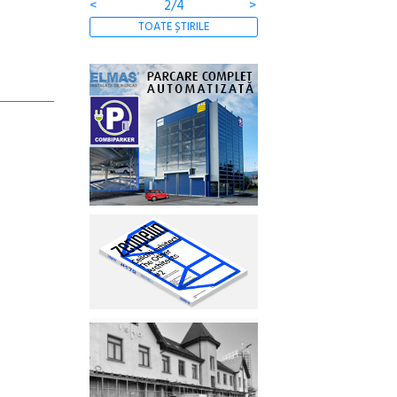
<
2/4
>
TOATE ȘTIRILE