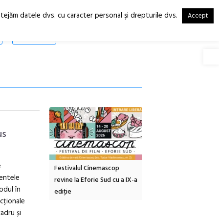
otejăm datele dvs. cu caracter personal şi drepturile dvs.
Accept
RO
EN
SHOP
Deschide
us
e
tă urbană
Festivalul Cinemascop
Sleeping Beauties la Bor
mentele
 #5:
revine la Eforie Sud cu a IX-a
dulceață de amintiri la
odul în
ertății
ediție
borcan, o cameră obscur
ncționale
clătite cu apă minerală
adru și