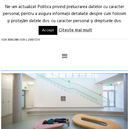
Ne-am actualizat Politica privind prelucrarea datelor cu caracter
Deschide
RO
EN
personal, pentru a asigura informaţii detaliate despre cum folosim
şi protejăm datele dvs. cu caracter personal şi drepturile dvs.
Arhitectură.
Oraș.
Societate.
Citeste mai mult
Accept
revistă online
ISSN 3008-2986 ISSN-L 2069-721X
≡