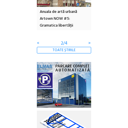
l – Local Design
Anuala de artă urbană
Festivalul Cinemas
 2026
Artown NOW #5:
revine la Eforie Sud 
Gramatica libertății
ediție
<
2/4
>
TOATE ȘTIRILE