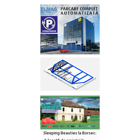
Sleeping Beauties la Borsec: