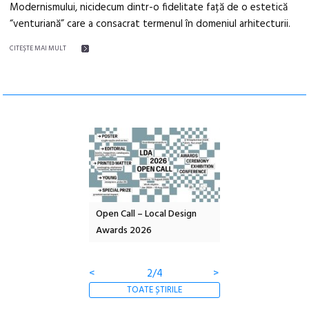
Modernismului, nicidecum dintr-o fidelitate față de o estetică
“venturiană” care a consacrat termenul în domeniul arhitecturii.
CITEŞTE MAI MULT
nd: POELANDA – parc
Open Call – Local Design
Anuala de artă urba
e și co-creație
Awards 2026
Artown NOW #5:
Gramatica libertății
<
2/4
>
TOATE ȘTIRILE