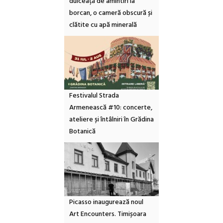
dulceață de amintiri la
borcan, o cameră obscură și
clătite cu apă minerală
Festivalul Strada
Armenească #10: concerte,
ateliere și întâlniri în Grădina
Botanică
Picasso inaugurează noul
Art Encounters. Timișoara