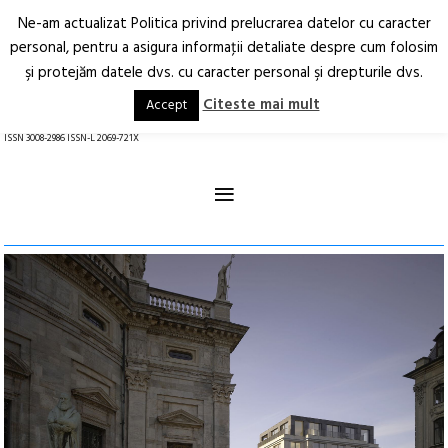
Ne-am actualizat Politica privind prelucrarea datelor cu caracter
Deschide
RO
EN
personal, pentru a asigura informaţii detaliate despre cum folosim
şi protejăm datele dvs. cu caracter personal şi drepturile dvs.
Arhitectură.
Oraș.
Societate.
Citeste mai mult
Accept
revistă online
ISSN 3008-2986 ISSN-L 2069-721X
≡