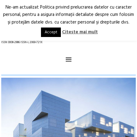
Ne-am actualizat Politica privind prelucrarea datelor cu caracter
Deschide
RO
EN
personal, pentru a asigura informaţii detaliate despre cum folosim
şi protejăm datele dvs. cu caracter personal şi drepturile dvs.
Arhitectură.
Oraș.
Societate.
Citeste mai mult
Accept
revistă online
ISSN 3008-2986 ISSN-L 2069-721X
≡