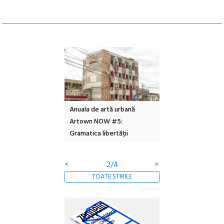
l – Local Design
Anuala de artă urbană
Festivalul Cinemas
 2026
Artown NOW #5:
revine la Eforie Sud 
Gramatica libertății
ediție
<
2/4
>
TOATE ȘTIRILE