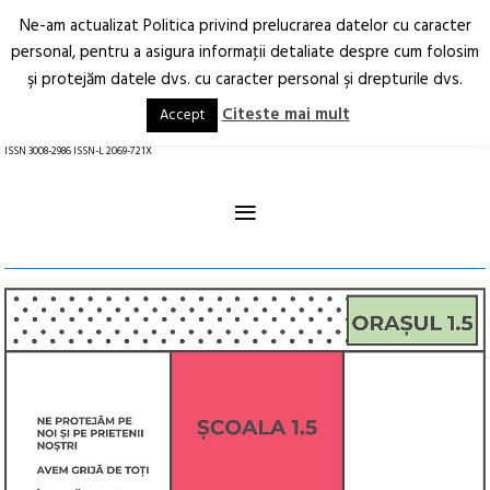
Ne-am actualizat Politica privind prelucrarea datelor cu caracter
Deschide
RO
EN
personal, pentru a asigura informaţii detaliate despre cum folosim
şi protejăm datele dvs. cu caracter personal şi drepturile dvs.
Arhitectură.
Oraș.
Societate.
Citeste mai mult
Accept
revistă online
ISSN 3008-2986 ISSN-L 2069-721X
≡