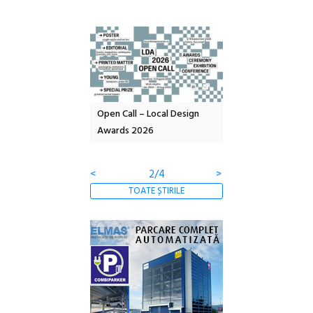
nd: POELANDA – parc
Open Call – Local Design
Anuala de artă urba
e și co-creație
Awards 2026
Artown NOW #5:
Gramatica libertății
<
2/4
>
TOATE ȘTIRILE