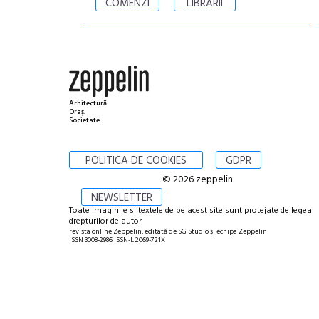
COMENZI
LIBRĂRII
Arhitectură.
Oraș.
Societate.
POLITICA DE COOKIES
GDPR
© 2026 zeppelin
NEWSLETTER
Toate imaginile si textele de pe acest site sunt protejate de legea
drepturilor de autor
revista online Zeppelin, editată de SG Studio și echipa Zeppelin
ISSN 3008-2986 ISSN-L 2069-721X