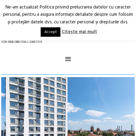
Ne-am actualizat Politica privind prelucrarea datelor cu caracter
Deschide
RO
EN
personal, pentru a asigura informaţii detaliate despre cum folosim
şi protejăm datele dvs. cu caracter personal şi drepturile dvs.
Arhitectură.
Oraș.
Societate.
Citeste mai mult
Accept
revistă online
ISSN 3008-2986 ISSN-L 2069-721X
≡