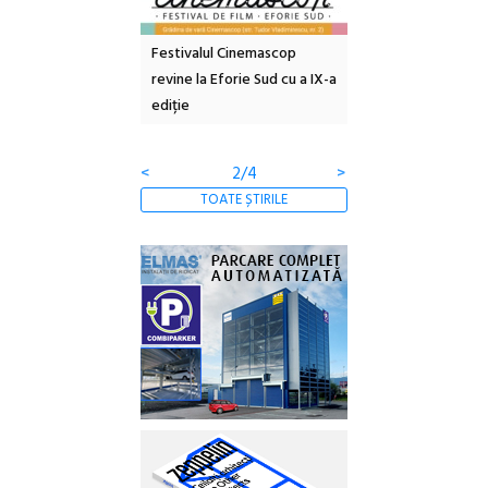
e artă urbană
Festivalul Cinemascop
Sleeping Beauties l
 NOW #5:
revine la Eforie Sud cu a IX-a
dulceață de amintiri
a libertății
ediție
borcan, o cameră ob
clătite cu apă miner
<
2/4
>
TOATE ȘTIRILE