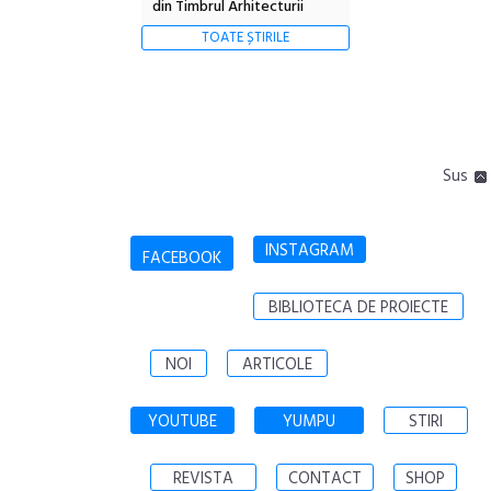
din Timbrul Arhitecturii
TOATE ȘTIRILE
Sus
INSTAGRAM
FACEBOOK
BIBLIOTECA DE PROIECTE
NOI
ARTICOLE
YOUTUBE
YUMPU
STIRI
REVISTA
CONTACT
SHOP