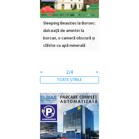
ul Cinemascop
Sleeping Beauties la Borsec:
Festivalul Strada
 Eforie Sud cu a IX-a
dulceață de amintiri la
Armenească #10: c
borcan, o cameră obscură și
ateliere și întâlniri 
clătite cu apă minerală
Botanică
<
2/4
>
TOATE ȘTIRILE