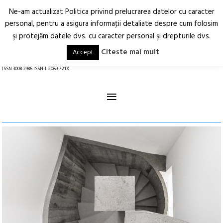
Ne-am actualizat Politica privind prelucrarea datelor cu caracter
Deschide
RO
EN
personal, pentru a asigura informaţii detaliate despre cum folosim
şi protejăm datele dvs. cu caracter personal şi drepturile dvs.
Arhitectură.
Oraș.
Societate.
Citeste mai mult
Accept
revistă online
ISSN 3008-2986 ISSN-L 2069-721X
≡