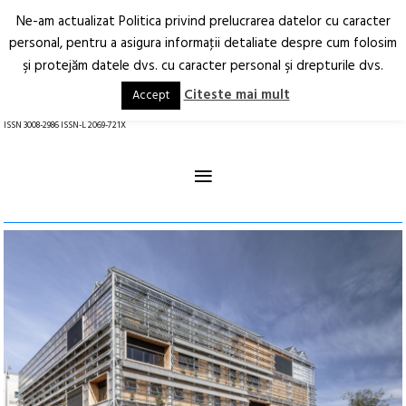
Ne-am actualizat Politica privind prelucrarea datelor cu caracter
Deschide
RO
EN
personal, pentru a asigura informaţii detaliate despre cum folosim
şi protejăm datele dvs. cu caracter personal şi drepturile dvs.
Arhitectură.
Oraș.
Societate.
Citeste mai mult
Accept
revistă online
ISSN 3008-2986 ISSN-L 2069-721X
≡