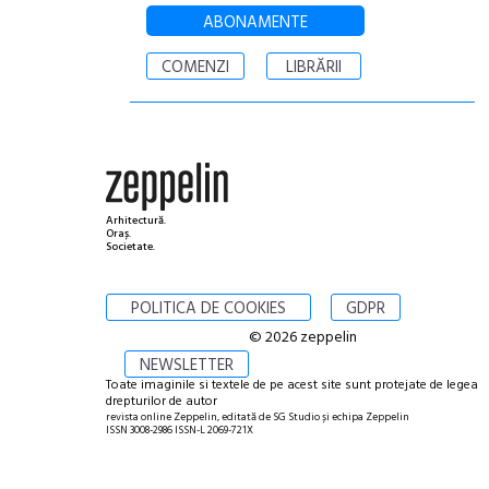
ABONAMENTE
COMENZI
LIBRĂRII
Arhitectură.
Oraș.
Societate.
POLITICA DE COOKIES
GDPR
© 2026 zeppelin
NEWSLETTER
Toate imaginile si textele de pe acest site sunt protejate de legea
drepturilor de autor
revista online Zeppelin, editată de SG Studio și echipa Zeppelin
ISSN 3008-2986 ISSN-L 2069-721X