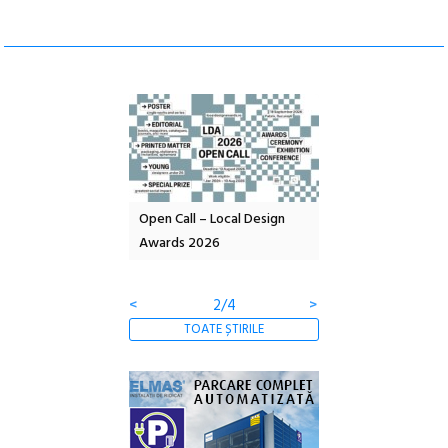
nd: POELANDA – parc
Open Call – Local Design
Anuala de artă urba
e și co-creație
Awards 2026
Artown NOW #5:
Gramatica libertății
<
2/4
>
TOATE ȘTIRILE