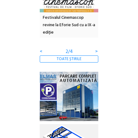
e artă urbană
Festivalul Cinemascop
Sleeping Beauties l
 NOW #5:
revine la Eforie Sud cu a IX-a
dulceață de amintiri
a libertății
ediție
borcan, o cameră ob
clătite cu apă miner
<
2/4
>
TOATE ȘTIRILE