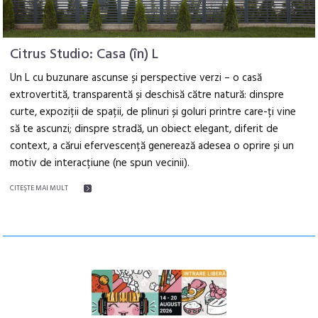
Citrus Studio: Casa (în) L
Un L cu buzunare ascunse și perspective verzi – o casă
extrovertită, transparentă și deschisă către natură: dinspre
curte, expoziții de spații, de plinuri și goluri printre care-ți vine
să te ascunzi; dinspre stradă, un obiect elegant, diferit de
context, a cărui efervescență generează adesea o oprire și un
motiv de interacțiune (ne spun vecinii).
CITEŞTE MAI MULT