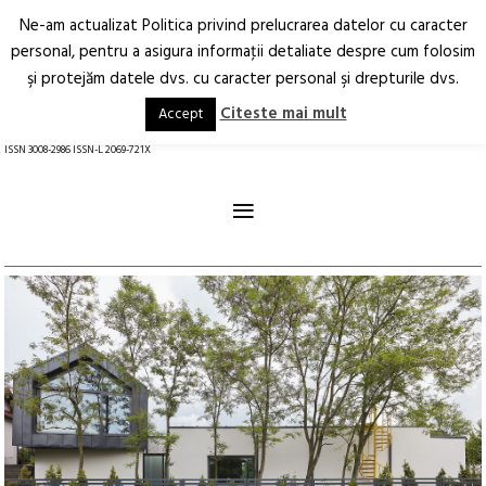
Ne-am actualizat Politica privind prelucrarea datelor cu caracter
Deschide
RO
EN
personal, pentru a asigura informaţii detaliate despre cum folosim
şi protejăm datele dvs. cu caracter personal şi drepturile dvs.
Arhitectură.
Oraș.
Societate.
Citeste mai mult
Accept
revistă online
ISSN 3008-2986 ISSN-L 2069-721X
≡