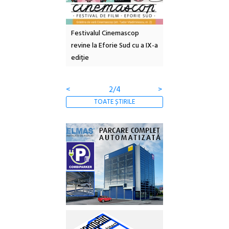
e artă urbană
Festivalul Cinemascop
Sleeping Beauties l
 NOW #5:
revine la Eforie Sud cu a IX-a
dulceață de amintiri
a libertății
ediție
borcan, o cameră ob
clătite cu apă miner
<
2/4
>
TOATE ȘTIRILE