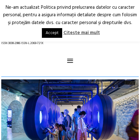
Ne-am actualizat Politica privind prelucrarea datelor cu caracter
Deschide
RO
EN
personal, pentru a asigura informaţii detaliate despre cum folosim
şi protejăm datele dvs. cu caracter personal şi drepturile dvs.
Arhitectură.
Oraș.
Societate.
Citeste mai mult
Accept
revistă online
ISSN 3008-2986 ISSN-L 2069-721X
≡