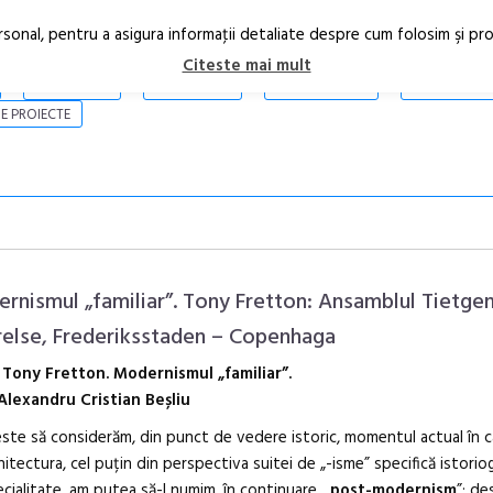
rsonal, pentru a asigura informaţii detaliate despre cum folosim şi pr
Citeste mai mult
ARTICOLE
STIRI
REVISTA PRINT
CONTACT
E PROIECTE
rnismul „familiar”. Tony Fretton: Ansamblul Tietge
else, Frederiksstaden – Copenhaga
: Tony Fretton. Modernismul „familiar”.
În curând: P
Alexandru Cristian Beșliu
de poezie și 
ste să considerăm, din punct de vedere istoric, momentul actual în c
rhitectura, cel puțin din perspectiva suitei de „-isme” specifică istoriog
cialitate, am putea să-l numim, în continuare, „
post-modernism
”; de