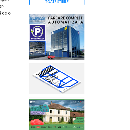
TOATE ȘTIRILE
er-
ă de o