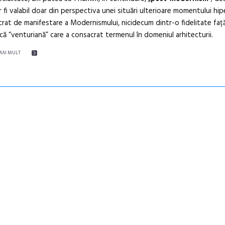
r fi valabil doar din perspectiva unei situări ulterioare momentului hip
rat de manifestare a Modernismului, nicidecum dintr-o fidelitate faț
că “venturiană” care a consacrat termenul în domeniul arhitecturii.
MAI MULT