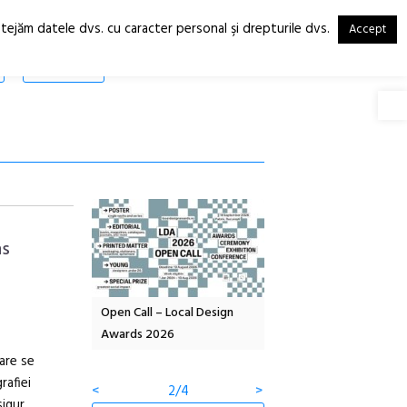
otejăm datele dvs. cu caracter personal şi drepturile dvs.
Accept
RO
EN
SHOP
Deschide
ns
OELANDA – parc
Open Call – Local Design
Anuala de artă urbană
co-creație
Awards 2026
Artown NOW #5:
Gramatica libertății
are se
rafiei
<
2/4
>
sigur,