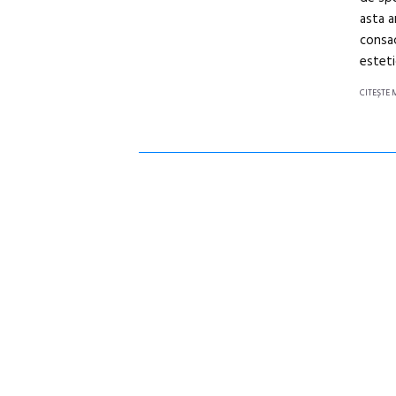
asta a
consac
esteti
CITEŞTE 