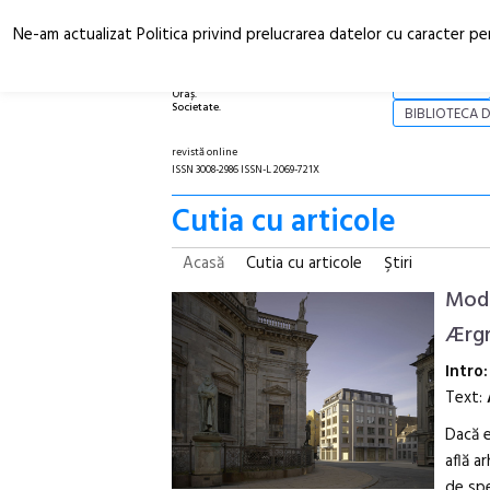
Ne-am actualizat Politica privind prelucrarea datelor cu caracter pe
Arhitectură.
NOI
Oraș.
Societate.
BIBLIOTECA D
revistă online
ISSN 3008-2986 ISSN-L 2069-721X
Cutia cu articole
Acasă
Cutia cu articole
Ştiri
Mode
Ærgr
Intro
Text:
Dacă e
află a
de spe