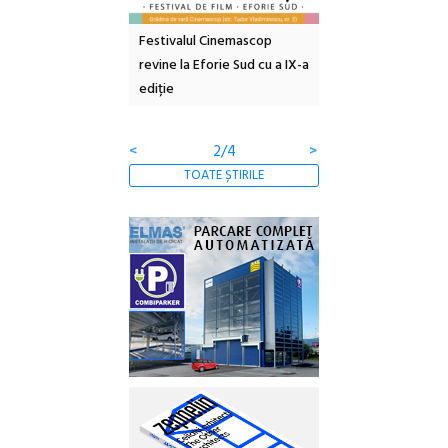
e artă urbană
Festivalul Cinemascop
Sleeping Beauties l
 NOW #5:
revine la Eforie Sud cu a IX-a
dulceață de amintiri
a libertății
ediție
borcan, o cameră ob
clătite cu apă miner
<
2/4
>
TOATE ȘTIRILE