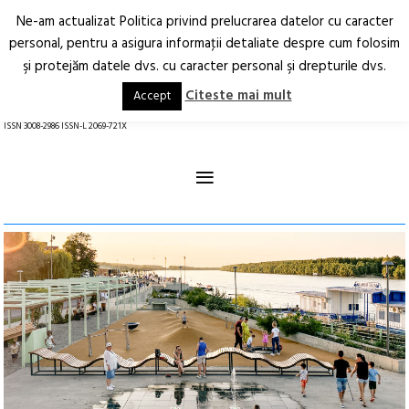
Ne-am actualizat Politica privind prelucrarea datelor cu caracter
Deschide
RO
EN
personal, pentru a asigura informaţii detaliate despre cum folosim
şi protejăm datele dvs. cu caracter personal şi drepturile dvs.
Arhitectură.
Oraș.
Societate.
Citeste mai mult
Accept
revistă online
ISSN 3008-2986 ISSN-L 2069-721X
≡