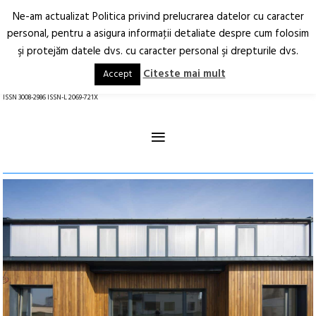
Ne-am actualizat Politica privind prelucrarea datelor cu caracter
Deschide
RO
EN
personal, pentru a asigura informaţii detaliate despre cum folosim
şi protejăm datele dvs. cu caracter personal şi drepturile dvs.
Arhitectură.
Oraș.
Societate.
Citeste mai mult
Accept
revistă online
ISSN 3008-2986 ISSN-L 2069-721X
≡