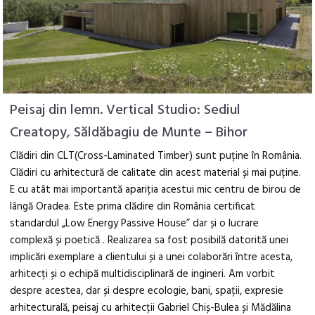
Peisaj din lemn. Vertical Studio: Sediul
Creatopy, Săldăbagiu de Munte – Bihor
Clădiri din CLT(Cross-Laminated Timber) sunt puține în România.
Clădiri cu arhitectură de calitate din acest material și mai puține.
E cu atât mai importantă apariția acestui mic centru de birou de
lângă Oradea. Este prima clădire din România certificat
standardul „Low Energy Passive House” dar și o lucrare
complexă și poetică . Realizarea sa fost posibilă datorită unei
implicări exemplare a clientului și a unei colaborări între acesta,
arhitecți și o echipă multidisciplinară de ingineri. Am vorbit
despre acestea, dar și despre ecologie, bani, spații, expresie
arhitecturală, peisaj cu arhitecții Gabriel Chiș-Bulea și Mădălina