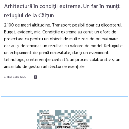
Arhitectură în condiții extreme. Un far în munți:
refugiul de la Călțun
2.100 de metri altitudine. Transport posibil doar cu elicopterul.
Buget, evident, mic. Condiţiile extreme au cerut un efort de
proiectare ca pentru un obiect de multe zeci de ori mai mare,
dar au şi determinat un rezultat cu valoare de model. Refugiul e
un echipament de primă necesitate, dar şi un eveniment
tehnologic, o intervenţie civilizată, un proces colaborativ şi un
ansamblu de gesturi arhitecturale esenţiale.
CITEŞTE MAI MULT