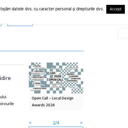
otejăm datele dvs. cu caracter personal şi drepturile dvs.
Accept
RO
EN
SHOP
Deschide
ădire
ului
OELANDA – parc
Open Call – Local Design
Anuala de artă urbană
irourile
co-creație
Awards 2026
Artown NOW #5:
Gramatica libertății
<
2/4
>