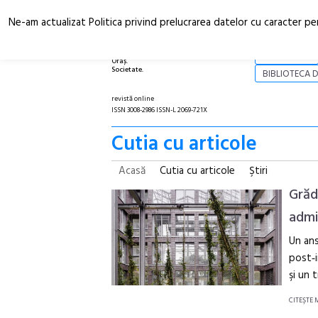
Ne-am actualizat Politica privind prelucrarea datelor cu caracter pe
Arhitectură.
NOI
Oraș.
Societate.
BIBLIOTECA D
revistă online
ISSN 3008-2986 ISSN-L 2069-721X
Cutia cu articole
Acasă
Cutia cu articole
Ştiri
Grăd
admi
Un ans
post‑i
şi un 
CITEŞTE 