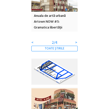
l – Local Design
Anuala de artă urbană
Festivalul Cinemas
 2026
Artown NOW #5:
revine la Eforie Sud 
Gramatica libertății
ediție
<
2/4
>
TOATE ȘTIRILE