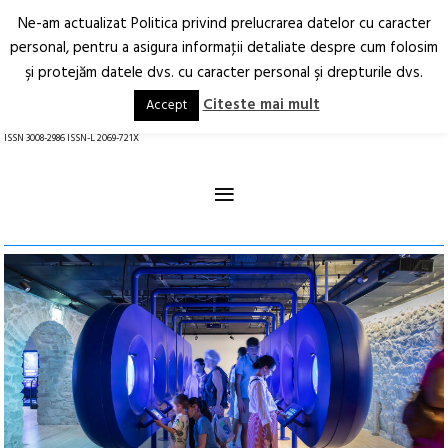
Ne-am actualizat Politica privind prelucrarea datelor cu caracter
Deschide
RO
EN
personal, pentru a asigura informaţii detaliate despre cum folosim
şi protejăm datele dvs. cu caracter personal şi drepturile dvs.
Arhitectură.
Oraș.
Societate.
Citeste mai mult
Accept
revistă online
ISSN 3008-2986 ISSN-L 2069-721X
≡