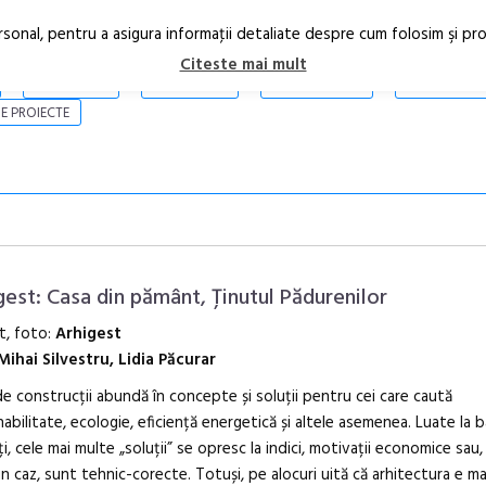
rsonal, pentru a asigura informaţii detaliate despre cum folosim şi pr
Citeste mai mult
ARTICOLE
STIRI
REVISTA PRINT
CONTACT
E PROIECTE
gest: Casa din pământ, Ținutul Pădurenilor
t, foto:
Arhigest
Mihai Silvestru, Lidia Păcurar
Open Call – 
de construcții abundă în concepte și soluții pentru cei care caută
Awards 202
abilitate, ecologie, eficiență energetică și altele asemenea. Luate la b
i, cele mai multe „soluții” se opresc la indici, motivații economice sau, 
n caz, sunt tehnic-corecte. Totuși, pe alocuri uită că arhitectura e ma