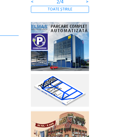
<
2/4
>
TOATE ȘTIRILE