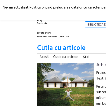
Ne-am actualizat Politica privind prelucrarea datelor cu caracter pe
Arhitectură.
NOI
Oraș.
Societate.
BIBLIOTECA D
revistă online
ISSN 3008-2986 ISSN-L 2069-721X
Cutia cu articole
Acasă
Cutia cu articole
Ştiri
Arhi
Proiec
Text:
Piața 
susten
mărunț
mai bu