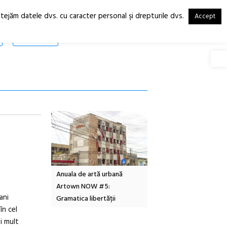
otejăm datele dvs. cu caracter personal şi drepturile dvs.
Accept
RO
EN
SHOP
Deschide
Local Design
Anuala de artă urbană
Festivalul Cinemascop
6
Artown NOW #5:
revine la Eforie Sud cu a
ani
Gramatica libertății
ediție
în cel
i mult