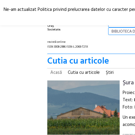
Ne-am actualizat Politica privind prelucrarea datelor cu caracter pe
Arhitectură.
NOI
Oraș.
Societate.
BIBLIOTECA D
revistă online
ISSN 3008-2986 ISSN-L 2069-721X
Cutia cu articole
Acasă
Cutia cu articole
Ştiri
Șura
Proiec
Text:
Foto:
Un exe
acomod