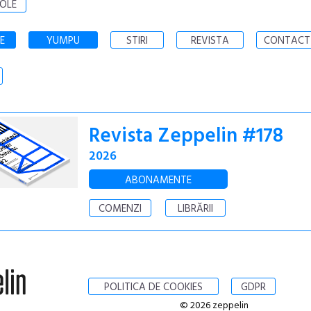
OLE
E
YUMPU
STIRI
REVISTA
CONTACT
Revista Zeppelin #178
2026
ABONAMENTE
COMENZI
LIBRĂRII
POLITICA DE COOKIES
GDPR
© 2026 zeppelin