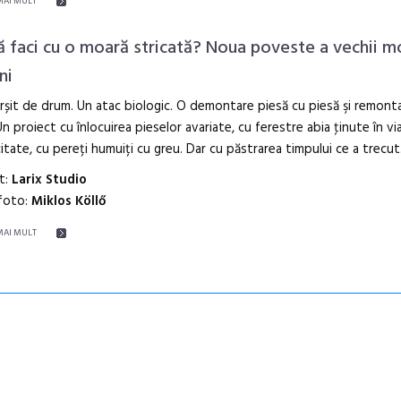
MAI MULT
ă faci cu o moară stricată? Noua poveste a vechii mo
ni
rșit de drum. Un atac biologic. O demontare piesă cu piesă şi remonta
Un proiect cu înlocuirea pieselor avariate, cu ferestre abia ţinute în via
itate, cu pereți humuiți cu greu. Dar cu păstrarea timpului ce a trecut
t:
Larix Studio
 foto:
Miklos Köllő
MAI MULT