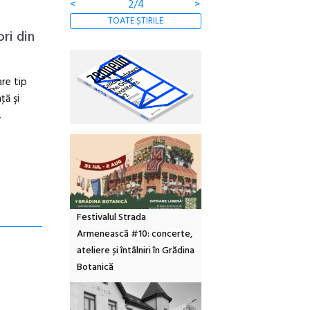
<
2/4
>
TOATE ȘTIRILE
ri din
re tip
ţă şi
.
Festivalul Strada
Armenească #10: concerte,
ateliere și întâlniri în Grădina
Botanică