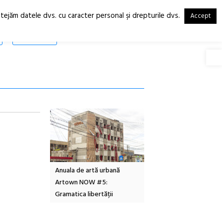
otejăm datele dvs. cu caracter personal şi drepturile dvs.
Accept
RO
EN
SHOP
Deschide
Local Design
Anuala de artă urbană
Festivalul Cinemascop
6
Artown NOW #5:
revine la Eforie Sud cu a
Gramatica libertății
ediție