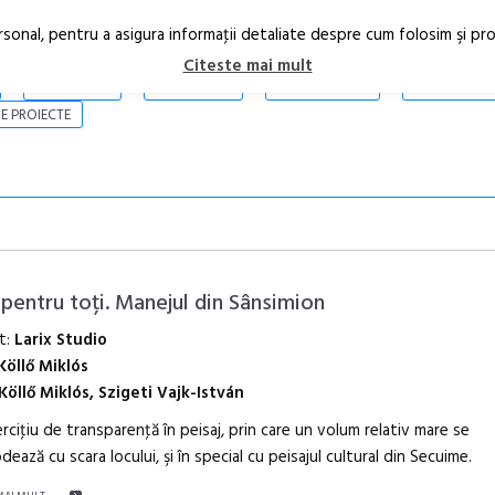
rsonal, pentru a asigura informaţii detaliate despre cum folosim şi pr
Citeste mai mult
ARTICOLE
STIRI
REVISTA PRINT
CONTACT
E PROIECTE
 pentru toți. Manejul din Sânsimion
t:
Larix Studio
Köllő Miklós
Open Call – 
Köllő Miklós, Szigeti Vajk-István
Awards 202
rciţiu de transparenţă în peisaj, prin care un volum relativ mare se
ează cu scara locului, şi în special cu peisajul cultural din Secuime.