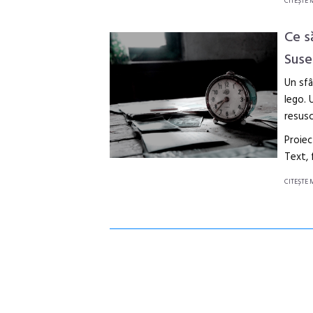
CITEŞTE 
Ce s
Suse
Un sfâ
lego. 
resusc
Proiec
Text,
CITEŞTE 