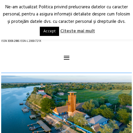
Ne-am actualizat Politica privind prelucrarea datelor cu caracter
Deschide
RO
EN
personal, pentru a asigura informaţii detaliate despre cum folosim
şi protejăm datele dvs. cu caracter personal şi drepturile dvs.
Arhitectură.
Oraș.
Societate.
Citeste mai mult
Accept
revistă online
ISSN 3008-2986 ISSN-L 2069-721X
≡