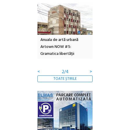
l – Local Design
Anuala de artă urbană
Festivalul Cinemas
 2026
Artown NOW #5:
revine la Eforie Sud 
Gramatica libertății
ediție
<
2/4
>
TOATE ȘTIRILE