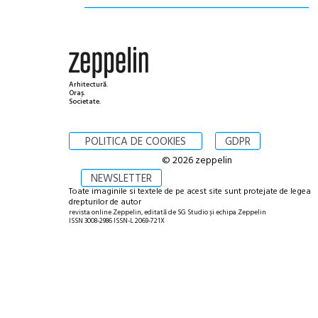
Arhitectură.
Oraș.
Societate.
POLITICA DE COOKIES
GDPR
© 2026 zeppelin
NEWSLETTER
Toate imaginile si textele de pe acest site sunt protejate de legea
drepturilor de autor
revista online Zeppelin, editată de SG Studio și echipa Zeppelin
ISSN 3008-2986 ISSN-L 2069-721X