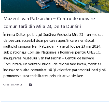
Muzeul Ivan Patzaichin – Centru de inovare
comunitară din Mila 23, Delta Dunării
În inima Deltei, pe brațul Dunărea Veche, la Mila 23 – un mic sat
de pescari, accesibil doar pe calea apei, în care s-a născut
multiplul campion Ivan Patzaichin – a avut loc pe 23 mai 2024,
sub patronajul Comisiei Naționale a României pentru UNESCO,
inaugurarea Muzeului Ivan Patzaichin – Centru de Inovare
Comunitară, un veritabil nucleu de revitalizare locală, menit să
încurajeze și alte comunități să își valorifice patrimoniul local și să
promoveze sustenabilitatea prin inițiative similare.
CITEŞTE MAI MULT