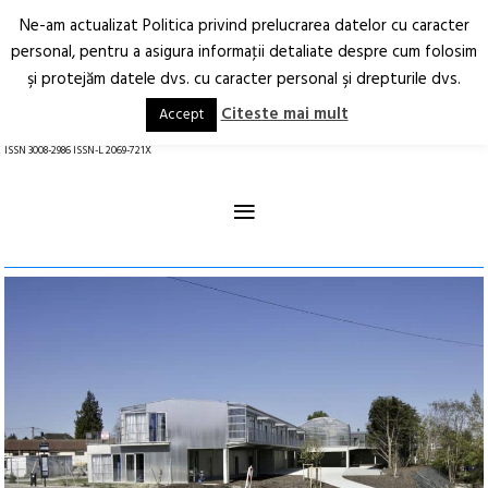
Ne-am actualizat Politica privind prelucrarea datelor cu caracter
Deschide
RO
EN
personal, pentru a asigura informaţii detaliate despre cum folosim
şi protejăm datele dvs. cu caracter personal şi drepturile dvs.
Arhitectură.
Oraș.
Societate.
Citeste mai mult
Accept
revistă online
ISSN 3008-2986 ISSN-L 2069-721X
≡