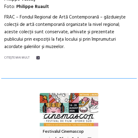
Foto:
Philippe Ruault
FRAC – Fondul Regional de Artă Contemporană – găzduiește
colecții de artă contemporană organizate la nivel regional;
aceste colecții sunt conservate, arhivate și prezentate
publicului prin expoziții la fața locului și prin împrumuturi
acordate galeriilor și muzeelor.
CITEŞTE MAI MULT
e artă urbană
Festivalul Cinemascop
Sleeping Beauties l