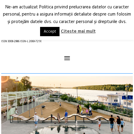
Ne-am actualizat Politica privind prelucrarea datelor cu caracter
Deschide
RO
EN
personal, pentru a asigura informaţii detaliate despre cum folosim
şi protejăm datele dvs. cu caracter personal şi drepturile dvs.
Arhitectură.
Oraș.
Societate.
Citeste mai mult
Accept
revistă online
ISSN 3008-2986 ISSN-L 2069-721X
≡