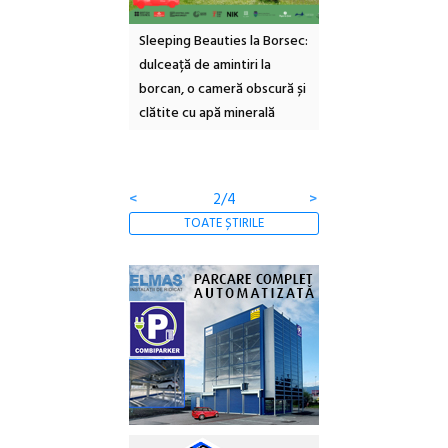
ul Cinemascop
Sleeping Beauties la Borsec:
Festivalul Strada
 Eforie Sud cu a IX-a
dulceață de amintiri la
Armenească #10: c
borcan, o cameră obscură și
ateliere și întâlniri 
clătite cu apă minerală
Botanică
<
2/4
>
TOATE ȘTIRILE