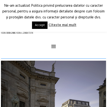
Ne-am actualizat Politica privind prelucrarea datelor cu caracter
Deschide
RO
EN
personal, pentru a asigura informaţii detaliate despre cum folosim
şi protejăm datele dvs. cu caracter personal şi drepturile dvs.
Arhitectură.
Oraș.
Societate.
Citeste mai mult
Accept
revistă online
ISSN 3008-2986 ISSN-L 2069-721X
≡