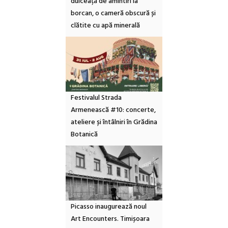
dulceață de amintiri la
borcan, o cameră obscură și
clătite cu apă minerală
Festivalul Strada
Armenească #10: concerte,
ateliere și întâlniri în Grădina
Botanică
Picasso inaugurează noul
Art Encounters. Timișoara