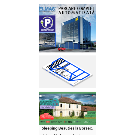
Sleeping Beauties la Borsec: