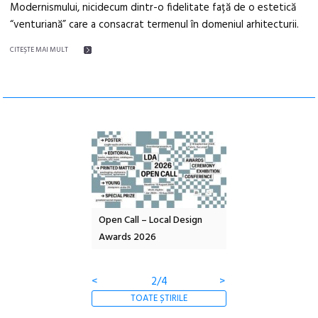
Modernismului, nicidecum dintr-o fidelitate față de o estetică
“venturiană” care a consacrat termenul în domeniul arhitecturii.
CITEŞTE MAI MULT
nd: POELANDA – parc
Open Call – Local Design
Anuala de artă urba
e și co-creație
Awards 2026
Artown NOW #5:
Gramatica libertății
<
2/4
>
TOATE ȘTIRILE