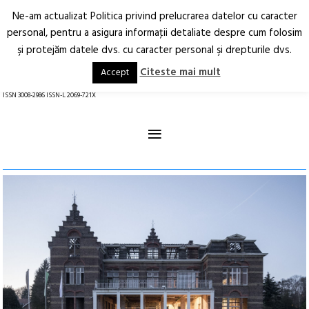
Ne-am actualizat Politica privind prelucrarea datelor cu caracter
Deschide
RO
EN
personal, pentru a asigura informaţii detaliate despre cum folosim
şi protejăm datele dvs. cu caracter personal şi drepturile dvs.
Arhitectură.
Oraș.
Societate.
Citeste mai mult
Accept
revistă online
ISSN 3008-2986 ISSN-L 2069-721X
≡