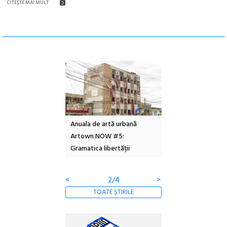
CITEŞTE MAI MULT
l – Local Design
Anuala de artă urbană
Festivalul Cinemas
 2026
Artown NOW #5:
revine la Eforie Sud 
Gramatica libertății
ediție
<
2/4
>
TOATE ȘTIRILE