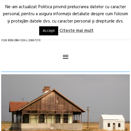
Ne-am actualizat Politica privind prelucrarea datelor cu caracter
Deschide
RO
EN
personal, pentru a asigura informaţii detaliate despre cum folosim
şi protejăm datele dvs. cu caracter personal şi drepturile dvs.
Arhitectură.
Oraș.
Societate.
Citeste mai mult
Accept
revistă online
ISSN 3008-2986 ISSN-L 2069-721X
≡